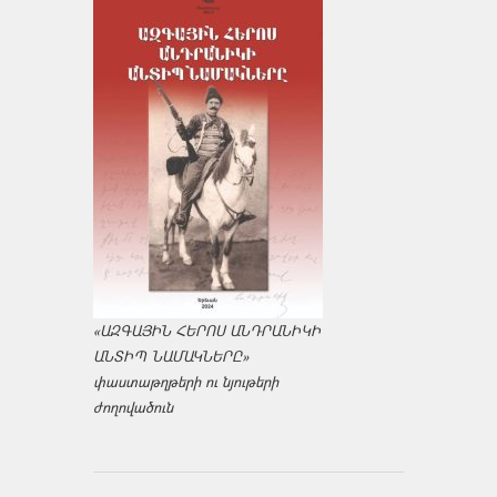
«ԱԶԳԱՅԻՆ ՀԵՐՈՍ ԱՆԴՐԱՆԻԿԻ
ԱՆՏԻՊ ՆԱՄԱԿՆԵՐԸ»
փաստաթղթերի ու նյութերի
ժողովածուն