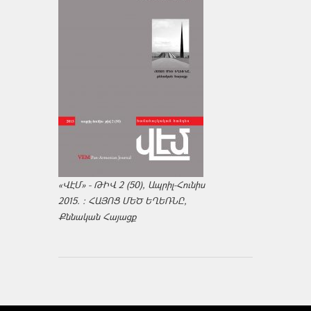
«ՎԷՄ» - ԹԻՎ 2 (50), Ապրիլ-Հունիս
2015. : ՀԱՅՈՑ ՄԵԾ ԵՂԵՌՆԸ,
Քննական Հայացք