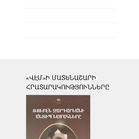
«ՎԷՄ»Ի ՄԱՏԵՆԱՇԱՐԻ
ՀՐԱՏԱՐԱԿՈՒԹՅՈՒՆՆԵՐԸ