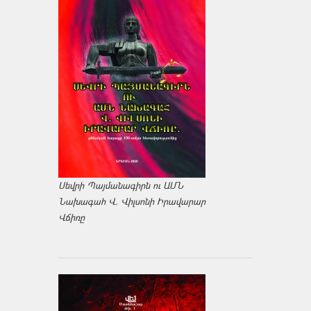
Սեվրի Պայմանագիրն ու ԱՄՆ
Նախագահ Վ. Վիլսոնի Իրավարար
Վճիռը