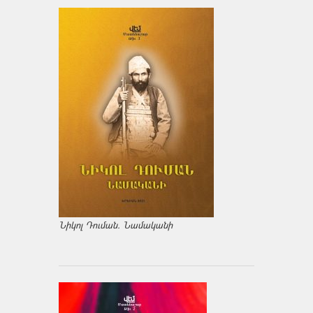
Նիկոլ Դուման. Նամականի