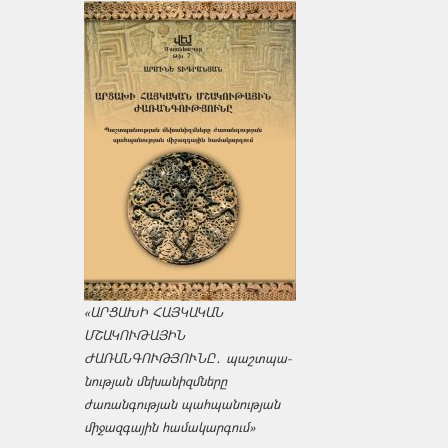
«ԱՐՑԱԽԻ ՀԱՅԿԱԿԱՆ
ՄՇԱԿՈՒԹԱՅԻՆ
ԺԱՌԱՆԳՈՒԹՅՈՒՆԸ․ պաշտպա­
նության մեխանիզմները
ժառանգության պահպանության
միջազ­գային համակարգում»