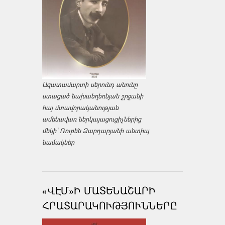
Ազատամարտի սերունդ անունը
ստացած նախաեղեռնյան շրջանի
հայ մտավորականության
ամենավառ ներկայացուցիչներից
մեկի՝ Ռուբեն Զարդարյանի անտիպ
նամակներ
«ՎԷՄ»Ի ՄԱՏԵՆԱՇԱՐԻ
ՀՐԱՏԱՐԱԿՈՒԹՅՈՒՆՆԵՐԸ