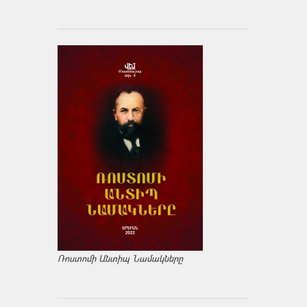
Ռոստոմի Անտիպ Նամակները