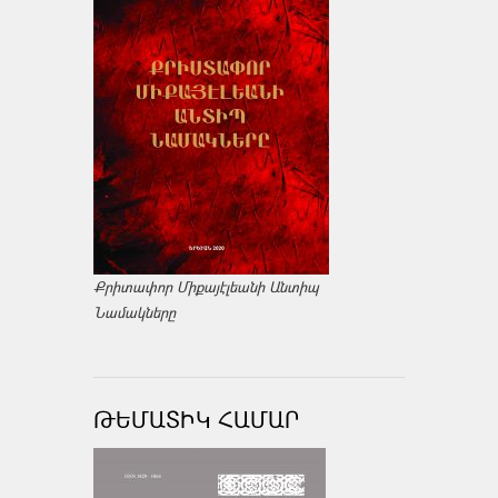
Քրիտափոր Միքայէլեանի Անտիպ
Նամակները
ԹԵՄԱՏԻԿ ՀԱՄԱՐ