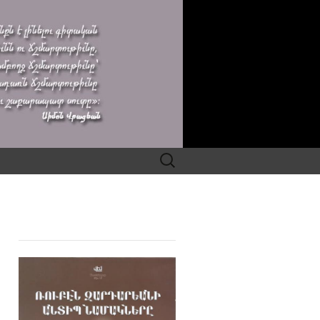
Search
for: