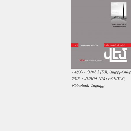
«ՎԷՄ» - ԹԻՎ 2 (50), Ապրիլ-Հուն
2015. : ՀԱՅՈՑ ՄԵԾ ԵՂԵՌՆԸ,
Քննական Հայացք