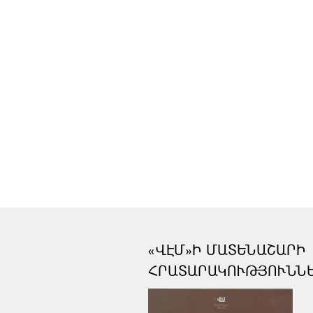
«ՎԷՄ»Ի ՄԱՏԵՆԱՇԱՐԻ
ՀՐԱՏԱՐԱԿՈՒԹՅՈՒՆՆ