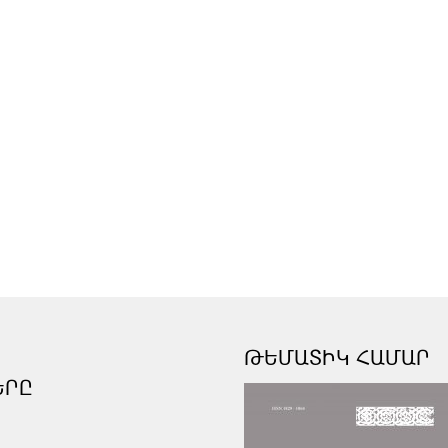
ԹԵՄԱՏԻԿ ՀԱՄԱՐ
ԵՐԸ