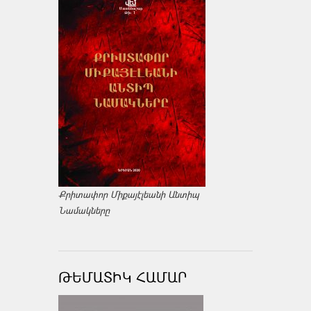
Քրիտափոր Միքայէլեանի Անտիպ
Նամակները
ԹԵՄԱՏԻԿ ՀԱՄԱՐ