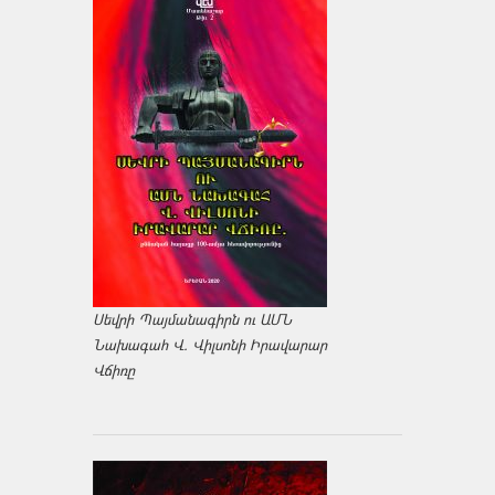
Սեվրի Պայմանագիրն ու ԱՄՆ
Նախագահ Վ. Վիլսոնի Իրավարար
Վճիռը