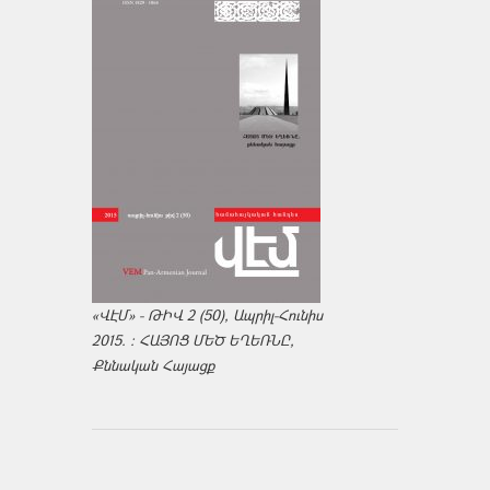
«ՎԷՄ» - ԹԻՎ 2 (50), Ապրիլ-Հունիս
2015. : ՀԱՅՈՑ ՄԵԾ ԵՂԵՌՆԸ,
Քննական Հայացք