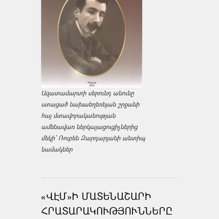
Ազատամարտի սերունդ անունը
ստացած նախաեղեռնյան շրջանի
հայ մտավորականության
ամենավառ ներկայացուցիչներից
մեկի՝ Ռուբեն Զարդարյանի անտիպ
նամակներ
«ՎԷՄ»Ի ՄԱՏԵՆԱՇԱՐԻ
ՀՐԱՏԱՐԱԿՈՒԹՅՈՒՆՆԵՐԸ