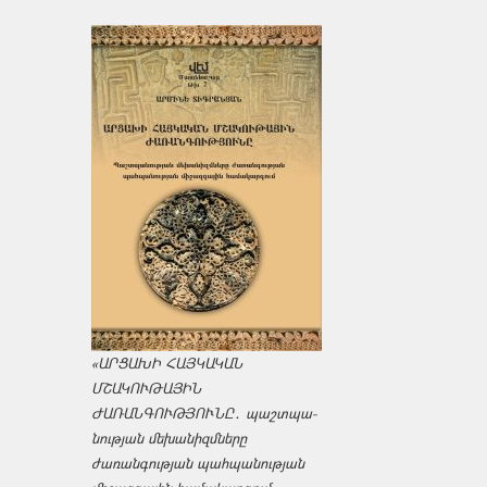
«ԱՐՑԱԽԻ ՀԱՅԿԱԿԱՆ
ՄՇԱԿՈՒԹԱՅԻՆ
ԺԱՌԱՆԳՈՒԹՅՈՒՆԸ․ պաշտպա­
նության մեխանիզմները
ժառանգության պահպանության