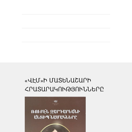
«ՎԷՄ»Ի ՄԱՏԵՆԱՇԱՐԻ
ՀՐԱՏԱՐԱԿՈՒԹՅՈՒՆՆԵՐԸ