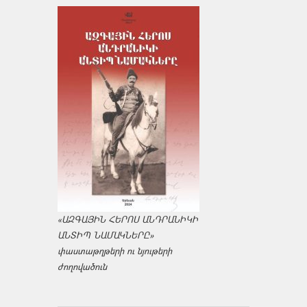
«ԱԶԳԱՅԻՆ ՀԵՐՈՍ ԱՆԴՐԱՆԻԿԻ
ԱՆՏԻՊ ՆԱՄԱԿՆԵՐԸ»
փաստաթղթերի ու նյութերի
ժողովածուն