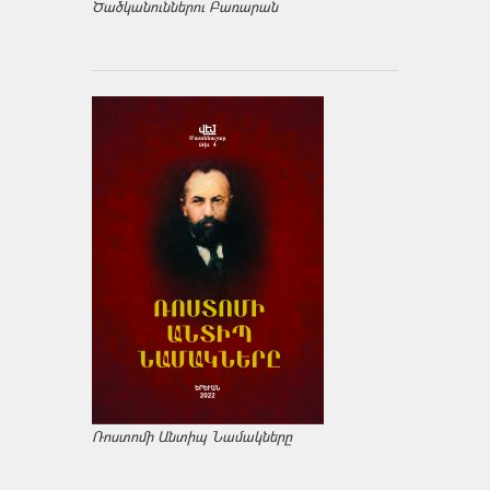
Ծածկանուններու Բառարան
Ռոստոմի Անտիպ Նամակները