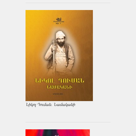
Նիկոլ Դուման. Նամականի