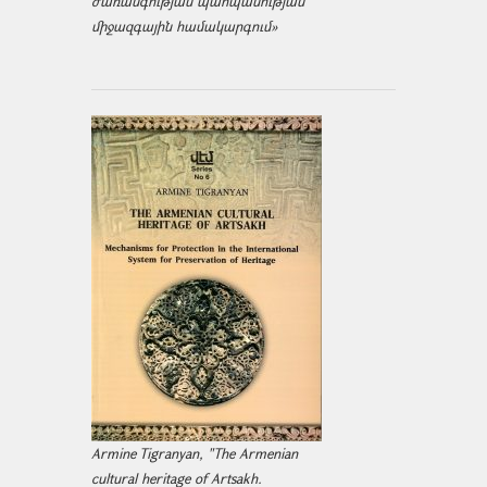
ժառանգության պահպանության
միջազ­գային համակարգում»
Armine Tigranyan, "The Armenian
cultural heritage of Artsakh.