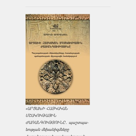
«ԱՐՑԱԽԻ ՀԱՅԿԱԿԱՆ
ՄՇԱԿՈՒԹԱՅԻՆ
ԺԱՌԱՆԳՈՒԹՅՈՒՆԸ․ պաշտպա­
նության մեխանիզմները