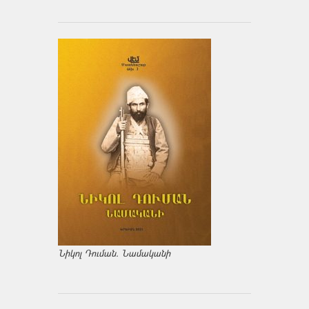
Նիկոլ Դուման. Նամականի