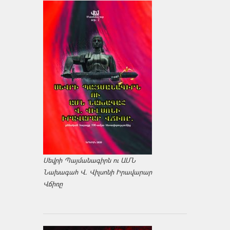
Սեվրի Պայմանագիրն ու ԱՄՆ
Նախագահ Վ. Վիլսոնի Իրավարար
Վճիռը