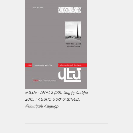
«ՎԷՄ» - ԹԻՎ 2 (50), Ապրիլ-Հունիս
2015. : ՀԱՅՈՑ ՄԵԾ ԵՂԵՌՆԸ,
Քննական Հայացք