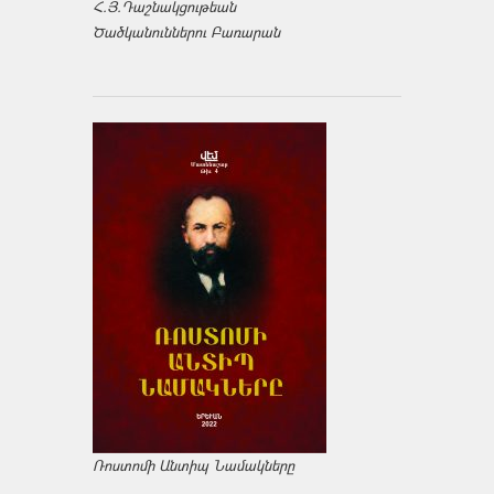
Հ.Յ.Դաշնակցութեան
Ծածկանուններու Բառարան
Ռոստոմի Անտիպ Նամակները