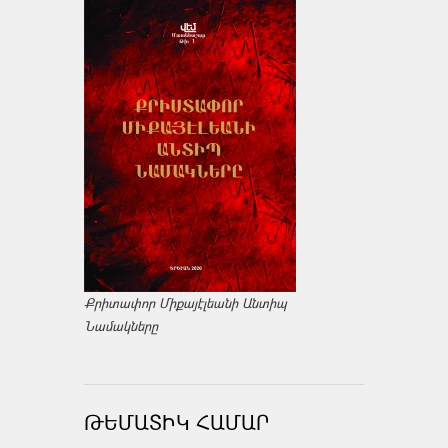
Քրիտափոր Միքայէլեանի Անտիպ
Նամակները
ԹԵՄԱՏԻԿ ՀԱՄԱՐ