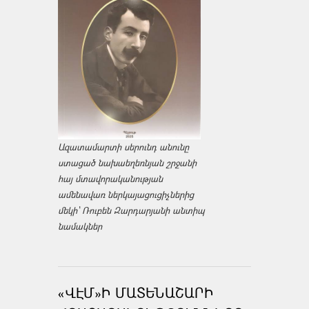
Ազատամարտի սերունդ անունը
ստացած նախաեղեռնյան շրջանի
հայ մտավորականության
ամենավառ ներկայացուցիչներից
մեկի՝ Ռուբեն Զարդարյանի անտիպ
նամակներ
«ՎԷՄ»Ի ՄԱՏԵՆԱՇԱՐԻ