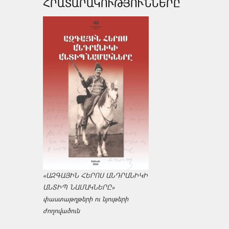
ՀՐԱՏԱՐԱԿՈՒԹՅՈՒՆՆԵՐԸ
«ԱԶԳԱՅԻՆ ՀԵՐՈՍ ԱՆԴՐԱՆԻԿԻ
ԱՆՏԻՊ ՆԱՄԱԿՆԵՐԸ»
փաստաթղթերի ու նյութերի
ժողովածուն