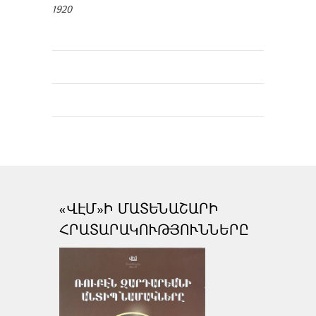
1920
«ՎԷՄ»Ի ՄԱՏԵՆԱՇԱՐԻ
ՀՐԱՏԱՐԱԿՈՒԹՅՈՒՆՆԵՐԸ