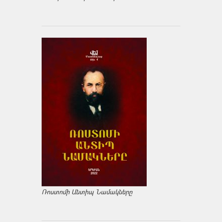
Ռոստոմի Անտիպ Նամակները