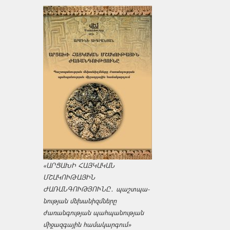
«ԱՐՑԱԽԻ ՀԱՅԿԱԿԱՆ
ՄՇԱԿՈՒԹԱՅԻՆ
ԺԱՌԱՆԳՈՒԹՅՈՒՆԸ․ պաշտպա­
նության մեխանիզմները
ժառանգության պահպանության
միջազ­գային համակարգում»