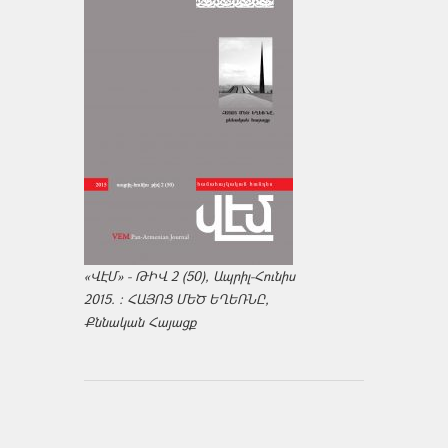
«ՎԷՄ» - ԹԻՎ 2 (50), Ապրիլ-Հունիս
2015. : ՀԱՅՈՑ ՄԵԾ ԵՂԵՌՆԸ,
Քննական Հայացք