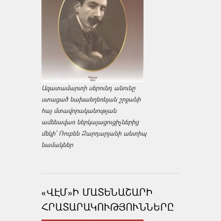
Ազատամարտի սերունդ անունը
ստացած նախաեղեռնյան շրջանի
հայ մտավորականության
ամենավառ ներկայացուցիչներից
մեկի՝ Ռուբեն Զարդարյանի անտիպ
նամակներ
«ՎԷՄ»Ի ՄԱՏԵՆԱՇԱՐԻ
ՀՐԱՏԱՐԱԿՈՒԹՅՈՒՆՆԵՐԸ