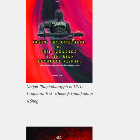
Սեվրի Պայմանագիրն ու ԱՄՆ
Նախագահ Վ. Վիլսոնի Իրավարար
Վճիռը