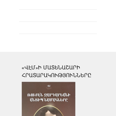
«ՎԷՄ»Ի ՄԱՏԵՆԱՇԱՐԻ
ՀՐԱՏԱՐԱԿՈՒԹՅՈՒՆՆԵՐԸ