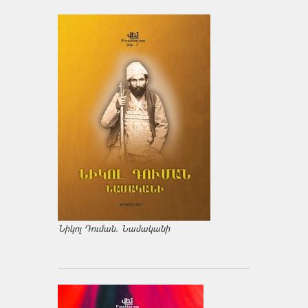
Նիկոլ Դուման. Նամականի