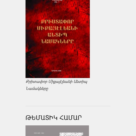
Քրիտափոր Միքայէլեանի Անտիպ
Նամակները
ԹԵՄԱՏԻԿ ՀԱՄԱՐ