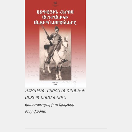
«ԱԶԳԱՅԻՆ ՀԵՐՈՍ ԱՆԴՐԱՆԻԿԻ
ԱՆՏԻՊ ՆԱՄԱԿՆԵՐԸ»
փաստաթղթերի ու նյութերի
ժողովածուն