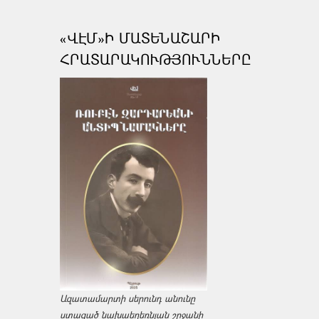
«ՎԷՄ»Ի ՄԱՏԵՆԱՇԱՐԻ
ՀՐԱՏԱՐԱԿՈՒԹՅՈՒՆՆԵՐԸ
Ազատամարտի սերունդ անունը
ստացած նախաեղեռնյան շրջանի