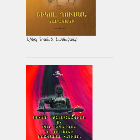
Նիկոլ Դուման. Նամականի