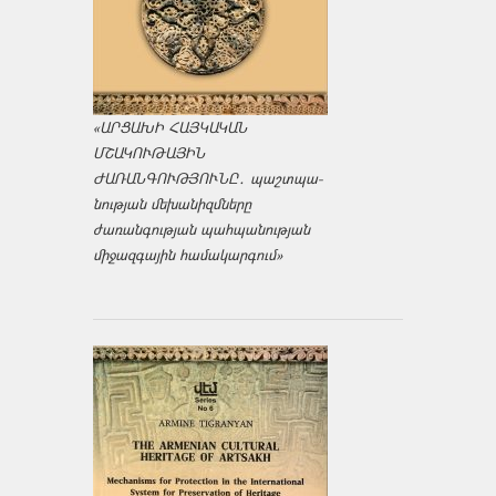
«ԱՐՑԱԽԻ ՀԱՅԿԱԿԱՆ
ՄՇԱԿՈՒԹԱՅԻՆ
ԺԱՌԱՆԳՈՒԹՅՈՒՆԸ․ պաշտպա­
նության մեխանիզմները
ժառանգության պահպանության
միջազ­գային համակարգում»