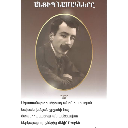
Ազատամարտի սերունդ
անունը ստացած
նախաեղեռնյան շրջանի հայ
մտավորականության ամենավառ
ներկայացուցիչներից մեկի՝ Ռուբեն