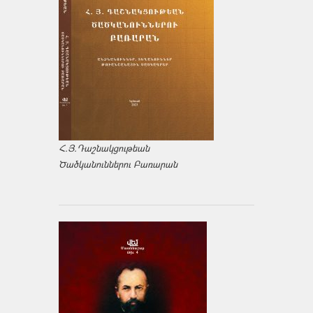
Հ.Յ.Դաշնակցութեան
Ծածկանուններու Բառարան