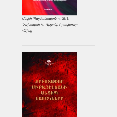
Սեվրի Պայմանագիրն ու ԱՄՆ
Նախագահ Վ. Վիլսոնի Իրավարար
Վճիռը