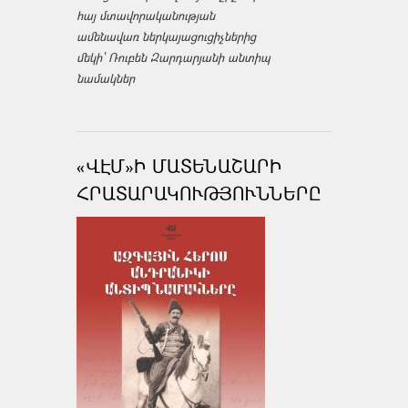
հայ մտավորականության
ամենավառ ներկայացուցիչներից
մեկի՝ Ռուբեն Զարդարյանի անտիպ
նամակներ
«ՎԷՄ»Ի ՄԱՏԵՆԱՇԱՐԻ
ՀՐԱՏԱՐԱԿՈՒԹՅՈՒՆՆԵՐԸ