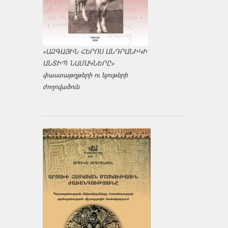
«ԱԶԳԱՅԻՆ ՀԵՐՈՍ ԱՆԴՐԱՆԻԿԻ
ԱՆՏԻՊ ՆԱՄԱԿՆԵՐԸ»
փաստաթղթերի ու նյութերի
ժողովածուն