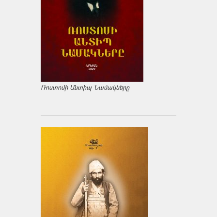
Ռոստոմի Անտիպ Նամակները