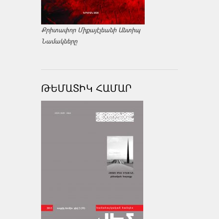
Քրիտափոր Միքայէլեանի Անտիպ
Նամակները
ԹԵՄԱՏԻԿ ՀԱՄԱՐ