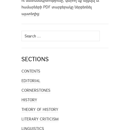
ու մատենագիտությունը, կարող եք այցելել եւ
համարների PDF տարբերակը ներբեռնել
այստեղից
։
Search
for:
SECTIONS
CONTENTS
EDITORIAL
CORNERSTONES
HISTORY
THEORY OF HISTORY
LITERARY CRITICISM
LINGUISTICS