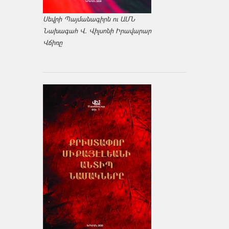
Սեվրի Պայմանագիրն ու ԱՄՆ
Նախագահ Վ. Վիլսոնի Իրավարար
Վճիռը