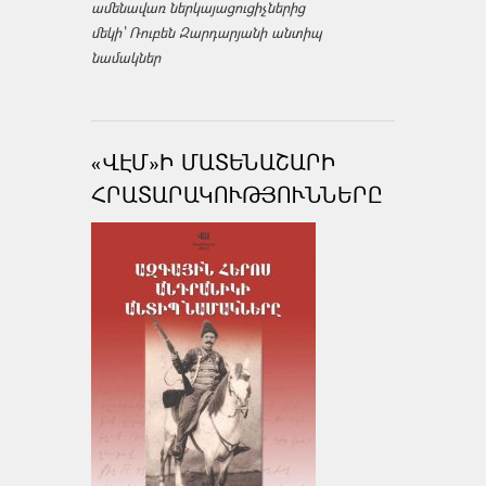
ամենավառ ներկայացուցիչներից
մեկի՝ Ռուբեն Զարդարյանի անտիպ
նամակներ
«ՎԷՄ»Ի ՄԱՏԵՆԱՇԱՐԻ
ՀՐԱՏԱՐԱԿՈՒԹՅՈՒՆՆԵՐԸ