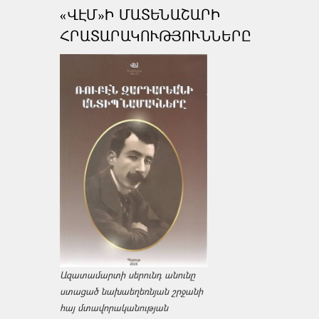
«ՎԷՄ»Ի ՄԱՏԵՆԱՇԱՐԻ
ՀՐԱՏԱՐԱԿՈՒԹՅՈՒՆՆԵՐԸ
Ազատամարտի սերունդ անունը
ստացած նախաեղեռնյան շրջանի
հայ մտավորականության