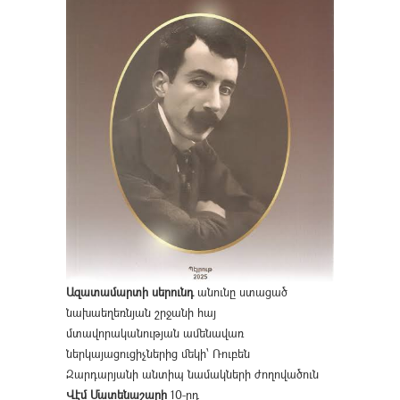
Ազատամարտի սերունդ
անունը ստացած
նախաեղեռնյան շրջանի հայ
մտավորականության ամենավառ
ներկայացուցիչներից մեկի՝ Ռուբեն
Զարդարյանի անտիպ նամակների ժողովածուն
Վէմ Մատենաշարի
10-րդ