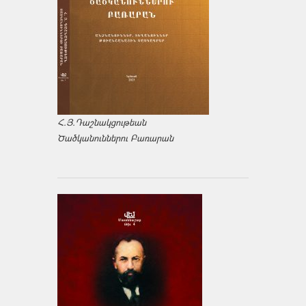
Հ.Յ.Դաշնակցութեան
Ծածկանուններու Բառարան