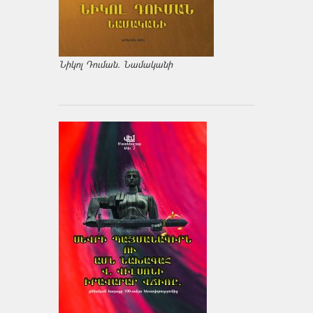
Նիկոլ Դուման. Նամականի