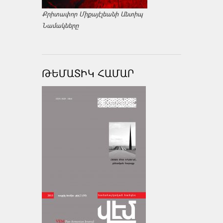
Քրիտափոր Միքայէլեանի Անտիպ
Նամակները
ԹԵՄԱՏԻԿ ՀԱՄԱՐ