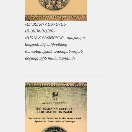
«ԱՐՑԱԽԻ ՀԱՅԿԱԿԱՆ
ՄՇԱԿՈՒԹԱՅԻՆ
ԺԱՌԱՆԳՈՒԹՅՈՒՆԸ․ պաշտպա­
նության մեխանիզմները
ժառանգության պահպանության
միջազ­գային համակարգում»