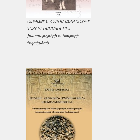
«ԱԶԳԱՅԻՆ ՀԵՐՈՍ ԱՆԴՐԱՆԻԿԻ
ԱՆՏԻՊ ՆԱՄԱԿՆԵՐԸ»
փաստաթղթերի ու նյութերի
ժողովածուն