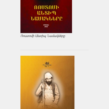
Ռոստոմի Անտիպ Նամակները