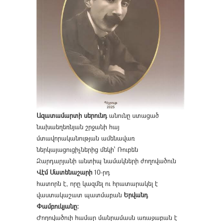
Ազատամարտի սերունդ
անունը ստացած
նախաեղեռնյան շրջանի հայ
մտավորականության ամենավառ
ներկայացուցիչներից մեկի՝ Ռուբեն
Զարդարյանի անտիպ նամակների ժողովածուն
Վէմ Մատենաշարի
10-րդ
հատորն է, որը կազմել ու հրատարակել է
վաստակաշատ պատմաբան
Երվանդ
Փամբուկյանը։
Ժողովածուի համար մանրամասն առաջաբան է