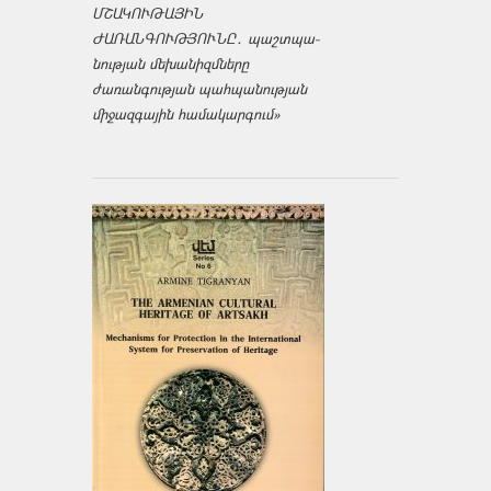
ՄՇԱԿՈՒԹԱՅԻՆ
ԺԱՌԱՆԳՈՒԹՅՈՒՆԸ․ պաշտպա­
նության մեխանիզմները
ժառանգության պահպանության
միջազ­գային համակարգում»