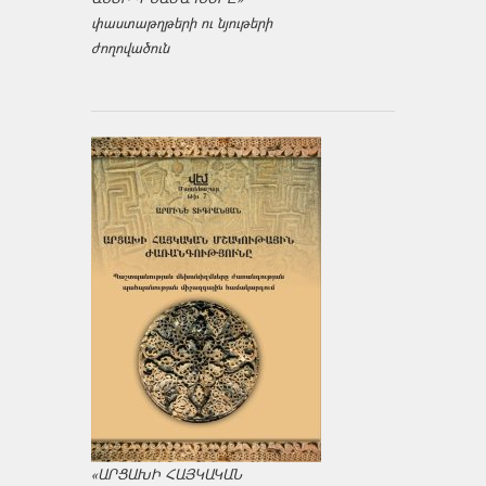
փաստաթղթերի ու նյութերի
ժողովածուն
«ԱՐՑԱԽԻ ՀԱՅԿԱԿԱՆ