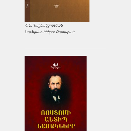
Հ.Յ.Դաշնակցութեան
Ծածկանուններու Բառարան