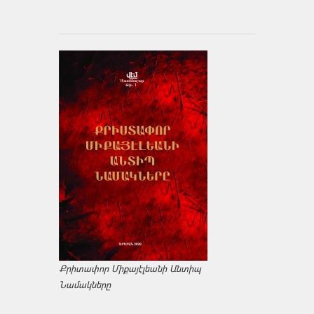
Քրիտափոր Միքայէլեանի Անտիպ
Նամակները