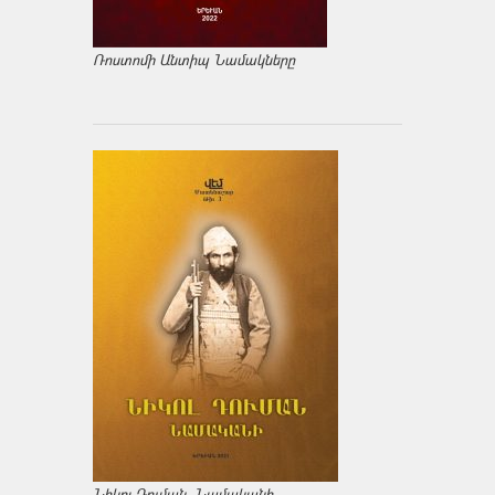
Ռոստոմի Անտիպ Նամակները
Նիկոլ Դուման. Նամականի