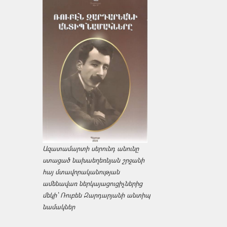
Ազատամարտի սերունդ անունը
ստացած նախաեղեռնյան շրջանի
հայ մտավորականության
ամենավառ ներկայացուցիչներից
մեկի՝ Ռուբեն Զարդարյանի անտիպ
նամակներ