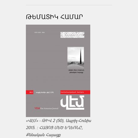
ԹԵՄԱՏԻԿ ՀԱՄԱՐ
«ՎԷՄ» - ԹԻՎ 2 (50), Ապրիլ-Հունիս
2015. : ՀԱՅՈՑ ՄԵԾ ԵՂԵՌՆԸ,
Քննական Հայացք