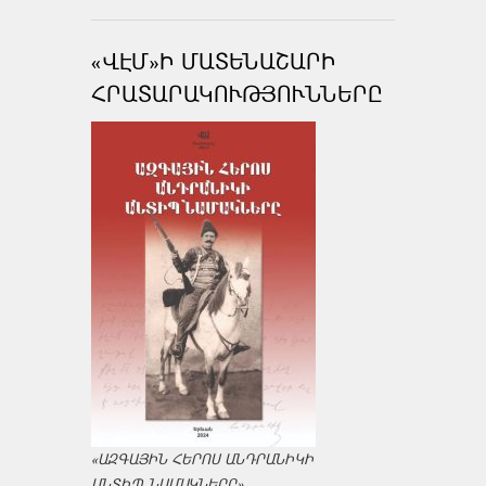
«ՎԷՄ»Ի ՄԱՏԵՆԱՇԱՐԻ
ՀՐԱՏԱՐԱԿՈՒԹՅՈՒՆՆԵՐԸ
«ԱԶԳԱՅԻՆ ՀԵՐՈՍ ԱՆԴՐԱՆԻԿԻ
ԱՆՏԻՊ ՆԱՄԱԿՆԵՐԸ»