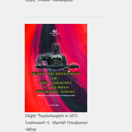
Սեվրի Պայմանագիրն ու ԱՄՆ
Նախագահ Վ. Վիլսոնի Իրավարար
Վճիռը