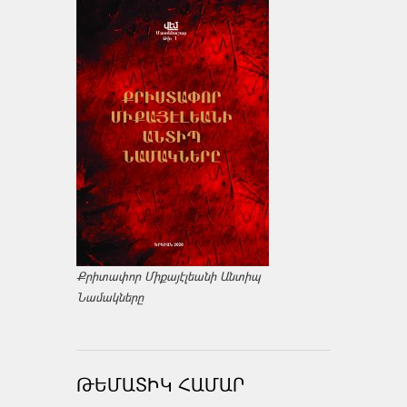
Քրիտափոր Միքայէլեանի Անտիպ
Նամակները
ԹԵՄԱՏԻԿ ՀԱՄԱՐ