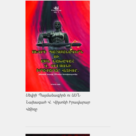
Սեվրի Պայմանագիրն ու ԱՄՆ
Նախագահ Վ. Վիլսոնի Իրավարար
Վճիռը