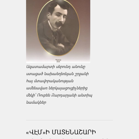
Ազատամարտի սերունդ անունը
ստացած նախաեղեռնյան շրջանի
հայ մտավորականության
ամենավառ ներկայացուցիչներից
մեկի՝ Ռուբեն Զարդարյանի անտիպ
նամակներ
«ՎԷՄ»Ի ՄԱՏԵՆԱՇԱՐԻ