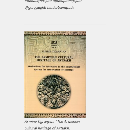
ժառանգության պահպանության
միջազ­գային համակարգում»
Armine Tigranyan, "The Armenian
cultural heritage of Artsakh.