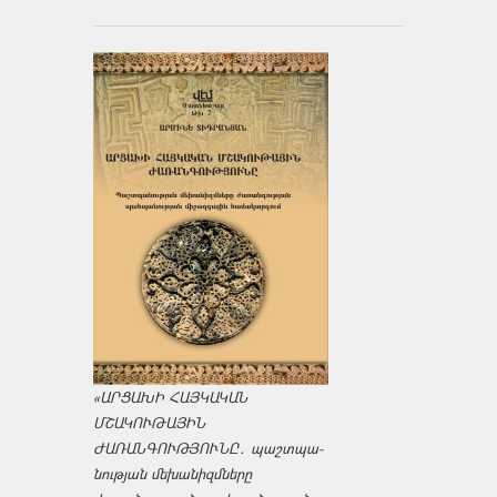
«ԱՐՑԱԽԻ ՀԱՅԿԱԿԱՆ
ՄՇԱԿՈՒԹԱՅԻՆ
ԺԱՌԱՆԳՈՒԹՅՈՒՆԸ․ պաշտպա­
նության մեխանիզմները