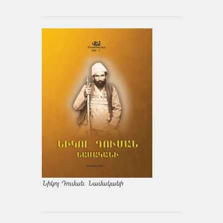
Նիկոլ Դուման. Նամականի