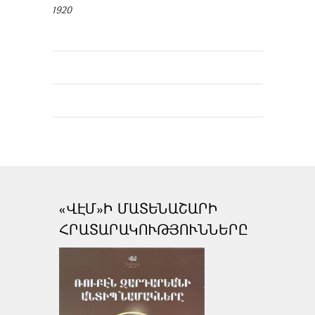
1920
«ՎԷՄ»Ի ՄԱՏԵՆԱՇԱՐԻ
ՀՐԱՏԱՐԱԿՈՒԹՅՈՒՆՆԵՐԸ