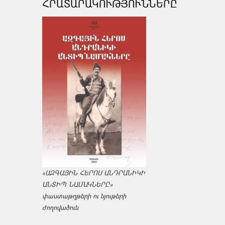
ՀՐԱՏԱՐԱԿՈՒԹՅՈՒՆՆԵՐԸ
«ԱԶԳԱՅԻՆ ՀԵՐՈՍ ԱՆԴՐԱՆԻԿԻ
ԱՆՏԻՊ ՆԱՄԱԿՆԵՐԸ»
փաստաթղթերի ու նյութերի
ժողովածուն