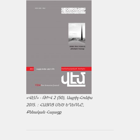
«ՎԷՄ» - ԹԻՎ 2 (50), Ապրիլ-Հունիս
2015. : ՀԱՅՈՑ ՄԵԾ ԵՂԵՌՆԸ,
Քննական Հայացք