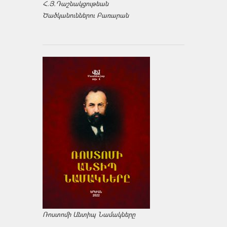
Հ.Յ.Դաշնակցութեան
Ծածկանուններու Բառարան
Ռոստոմի Անտիպ Նամակները