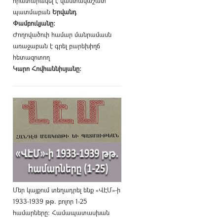
հրատարակել է վաստակաշատ
պատմաբան
Երվանդ
Փամբուկյանը։
Ժողովածուի համար մանրամասն
առաջաբան է գրել բարեխիղճ
հետազոտող
Կարո Հովհաննիսյանը։
Մեր կայքում տեղադրել ենք «ՎԷՄ»-ի
1933-1939 թթ. բոլոր 1-25
համարները։ Համապատասխան