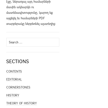
էջը, ներառյալ այդ համարների
մասին ակնարկն ու
մատենագիտությունը, կարող եք
այցելել եւ համարների PDF
տարբերակը ներբեռնել
այստեղից
։
Search
for:
SECTIONS
CONTENTS
EDITORIAL
CORNERSTONES
HISTORY
THEORY OF HISTORY