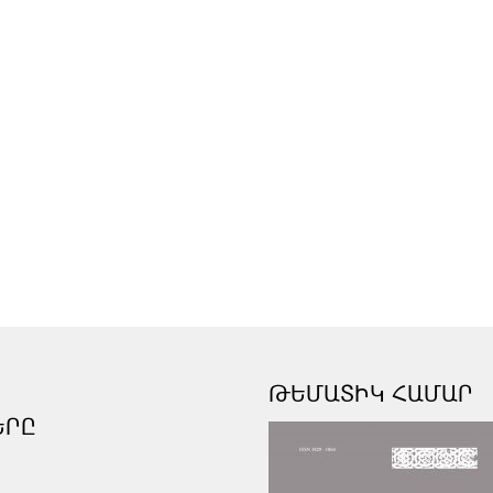
ԹԵՄԱՏԻԿ ՀԱՄԱՐ
ԵՐԸ