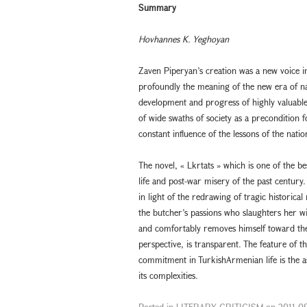
Summary
Hovhannes K. Yeghoyan
Zaven Piperyan’s creation was a new voice 
profoundly the meaning of the new era of nat
development and progress of highly valuable
of wide swaths of society as a precondition f
constant influence of the lessons of the natio
The novel, « Lkrtats » which is one of the b
life and post-war misery of the past century.
in light of the redrawing of tragic histori
the butcher’s passions who slaughters her wit
and comfortably removes himself toward the c
perspective, is transparent. The feature of t
commitment in TurkishArmenian life is the as
its complexities.
Posted in
LITERARY CRITICISM
on
2011-0