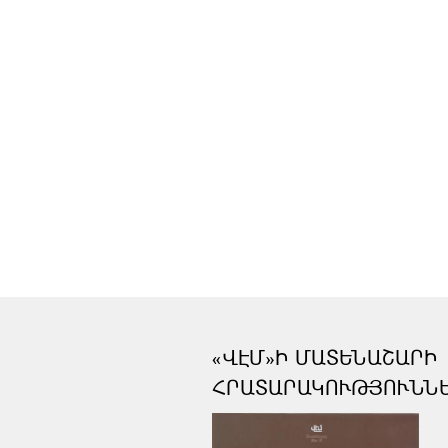
«ՎԷՄ»Ի ՄԱՏԵՆԱՇԱՐԻ
ՀՐԱՏԱՐԱԿՈՒԹՅՈՒՆՆ