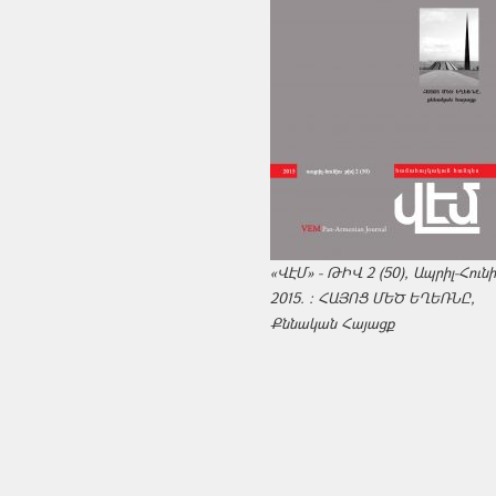
«ՎԷՄ» - ԹԻՎ 2 (50), Ապրիլ-Հուն
2015. : ՀԱՅՈՑ ՄԵԾ ԵՂԵՌՆԸ,
Քննական Հայացք