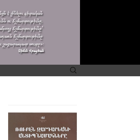
Search
for: