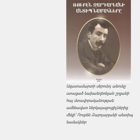
Ազատամարտի սերունդ անունը
ստացած նախաեղեռնյան շրջանի
հայ մտավորականության
ամենավառ ներկայացուցիչներից
մեկի՝ Ռուբեն Զարդարյանի անտիպ
նամակներ