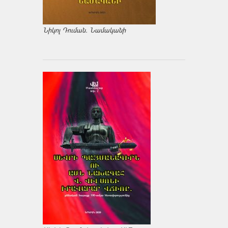
Նիկոլ Դուման. Նամականի