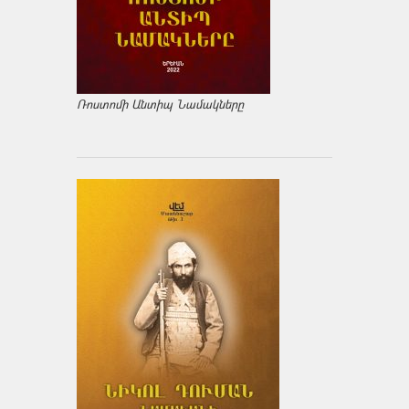
Ռոստոմի Անտիպ Նամակները