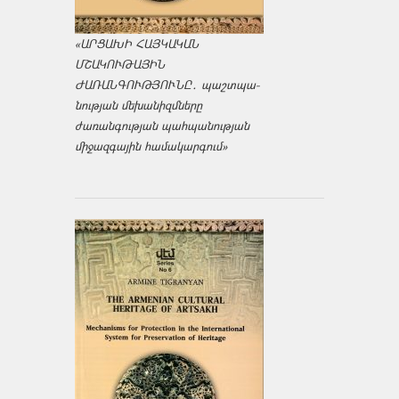
«ԱՐՑԱԽԻ ՀԱՅԿԱԿԱՆ
ՄՇԱԿՈՒԹԱՅԻՆ
ԺԱՌԱՆԳՈՒԹՅՈՒՆԸ․ պաշտպա­
նության մեխանիզմները
ժառանգության պահպանության
միջազ­գային համակարգում»