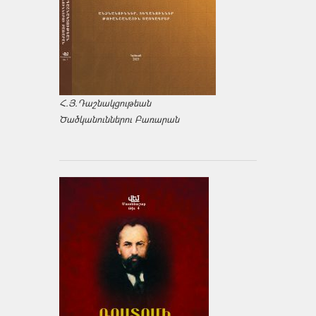
Հ.Յ.Դաշնակցութեան
Ծածկանուններու Բառարան