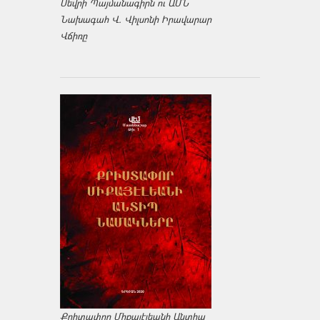
Սեվրի Պայմանագիրն ու ԱՄՆ
Նախագահ Վ. Վիլսոնի Իրավարար
Վճիռը
Քրիտափոր Միքայէլեանի Անտիպ