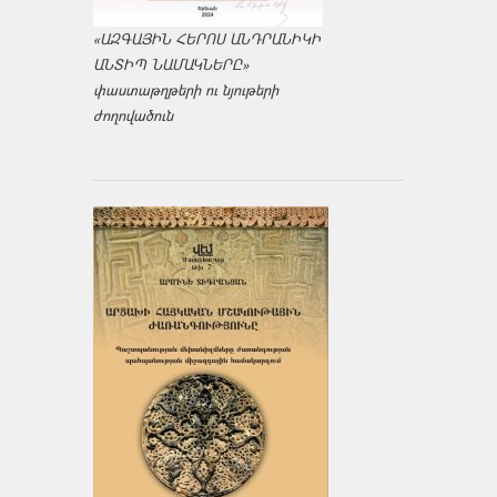
«ԱԶԳԱՅԻՆ ՀԵՐՈՍ ԱՆԴՐԱՆԻԿԻ
ԱՆՏԻՊ ՆԱՄԱԿՆԵՐԸ»
փաստաթղթերի ու նյութերի
ժողովածուն