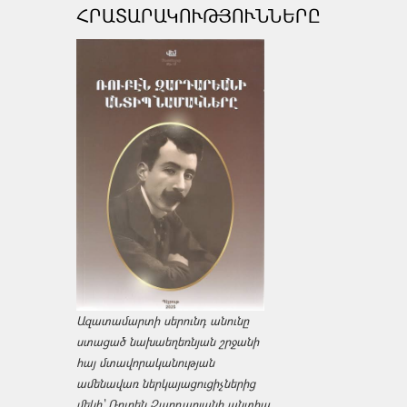
ՀՐԱՏԱՐԱԿՈՒԹՅՈՒՆՆԵՐԸ
Ազատամարտի սերունդ անունը
ստացած նախաեղեռնյան շրջանի
հայ մտավորականության
ամենավառ ներկայացուցիչներից
մեկի՝ Ռուբեն Զարդարյանի անտիպ