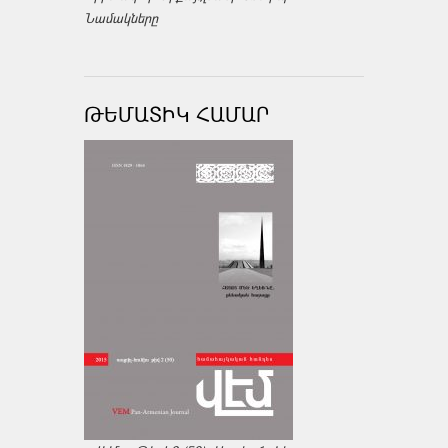
Նամակները
ԹԵՄԱՏԻԿ ՀԱՄԱՐ