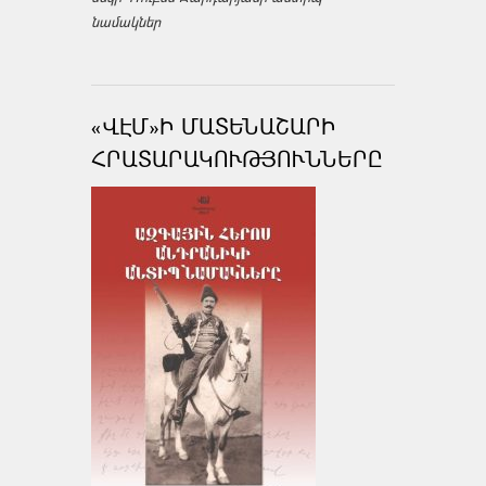
նամակներ
«ՎԷՄ»Ի ՄԱՏԵՆԱՇԱՐԻ
ՀՐԱՏԱՐԱԿՈՒԹՅՈՒՆՆԵՐԸ