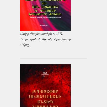
Սեվրի Պայմանագիրն ու ԱՄՆ
Նախագահ Վ. Վիլսոնի Իրավարար
Վճիռը