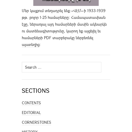
Մեր կայքում տեղադրել ենք «ՎԷՄ»-ի 1933-1939
թթ. բոլոր 1-25 համարները։ Համապատասխան
էջը, ներառյալ այդ համարների մասին ակնարկն
ու մատենագիտությունը, կարող եք այցելել եւ
համարների PDF տարբերակը ներբեռնել
այստեղից
։
Search
for:
SECTIONS
CONTENTS
EDITORIAL
CORNERSTONES