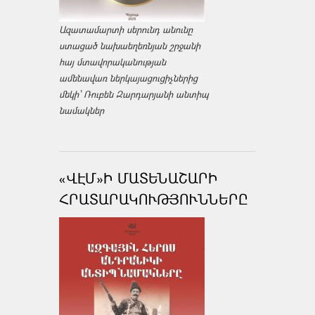
Ազատամարտի սերունդ անունը
ստացած նախաեղեռնյան շրջանի
հայ մտավորականության
ամենավառ ներկայացուցիչներից
մեկի՝ Ռուբեն Զարդարյանի անտիպ
նամակներ
«ՎԷՄ»Ի ՄԱՏԵՆԱՇԱՐԻ
ՀՐԱՏԱՐԱԿՈՒԹՅՈՒՆՆԵՐԸ