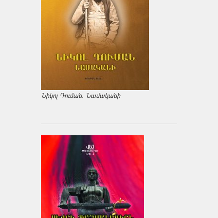
Նիկոլ Դուման. Նամականի