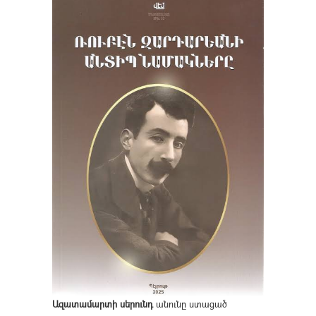
Ազատամարտի սերունդ
անունը ստացած