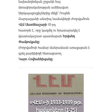
նախաեղեռնյան շրջանի հայ
մտավորականության ամենավառ
ներկայացուցիչներից մեկի՝ Ռուբեն
Զարդարյանի անտիպ նամակների ժողովածուն
Վէմ Մատենաշարի
10-րդ
հատորն է, որը կազմել ու հրատարակել է
վաստակաշատ պատմաբան
Երվանդ
Փամբուկյանը։
Ժողովածուի համար մանրամասն առաջաբան է
գրել բարեխիղճ հետազոտող
Կարո Հովհաննիսյանը։