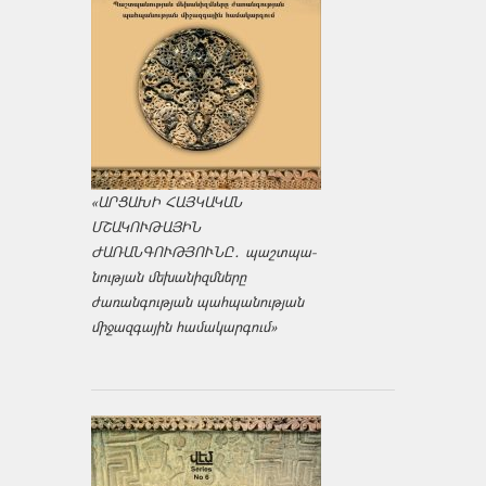
«ԱՐՑԱԽԻ ՀԱՅԿԱԿԱՆ
ՄՇԱԿՈՒԹԱՅԻՆ
ԺԱՌԱՆԳՈՒԹՅՈՒՆԸ․ պաշտպա­
նության մեխանիզմները
ժառանգության պահպանության
միջազ­գային համակարգում»