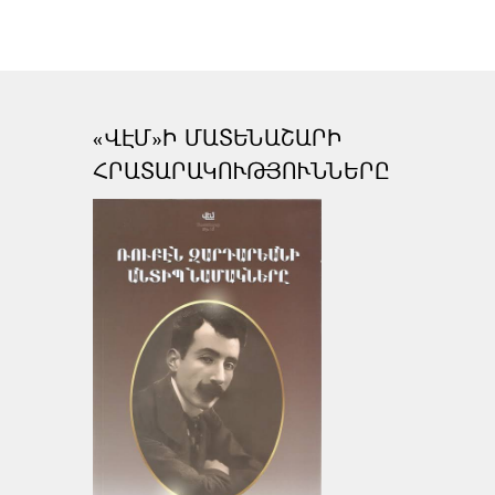
«ՎԷՄ»Ի ՄԱՏԵՆԱՇԱՐԻ
ՀՐԱՏԱՐԱԿՈՒԹՅՈՒՆՆԵՐԸ