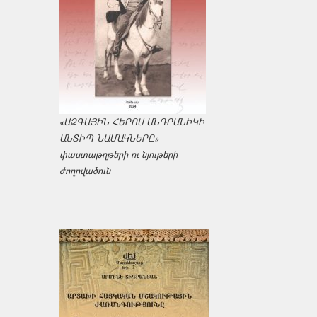
«ԱԶԳԱՅԻՆ ՀԵՐՈՍ ԱՆԴՐԱՆԻԿԻ
ԱՆՏԻՊ ՆԱՄԱԿՆԵՐԸ»
փաստաթղթերի ու նյութերի
ժողովածուն