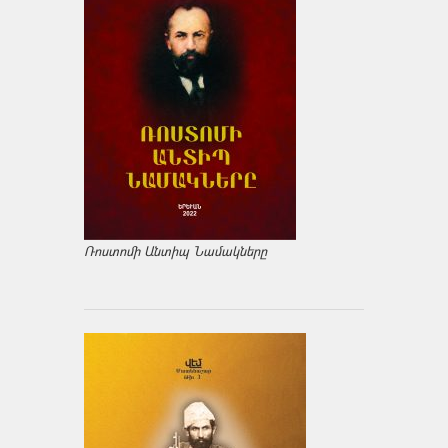
Ռոստոմի Անտիպ Նամակները