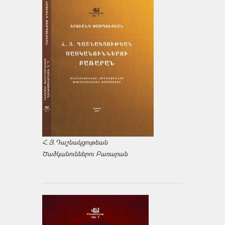
Հ.Յ.Դաշնակցութեան
Ծածկանուններու Բառարան