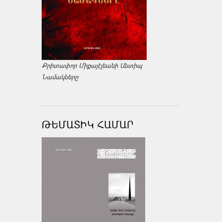
Քրիտափոր Միքայէլեանի Անտիպ
Նամակները
ԹԵՄԱՏԻԿ ՀԱՄԱՐ