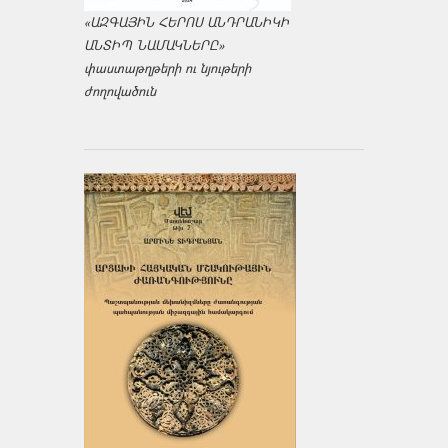
«ԱԶԳԱՅԻՆ ՀԵՐՈՍ ԱՆԴՐԱՆԻԿԻ
ԱՆՏԻՊ ՆԱՄԱԿՆԵՐԸ»
փաստաթղթերի ու նյութերի
ժողովածուն