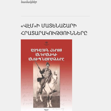
նամակներ
«ՎԷՄ»Ի ՄԱՏԵՆԱՇԱՐԻ
ՀՐԱՏԱՐԱԿՈՒԹՅՈՒՆՆԵՐԸ