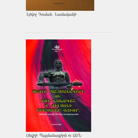
Նիկոլ Դուման. Նամականի
Սեվրի Պայմանագիրն ու ԱՄՆ