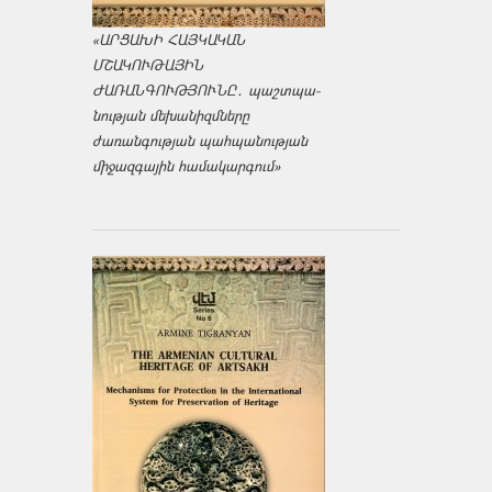
«ԱՐՑԱԽԻ ՀԱՅԿԱԿԱՆ
ՄՇԱԿՈՒԹԱՅԻՆ
ԺԱՌԱՆԳՈՒԹՅՈՒՆԸ․ պաշտպա­
նության մեխանիզմները
ժառանգության պահպանության
միջազ­գային համակարգում»