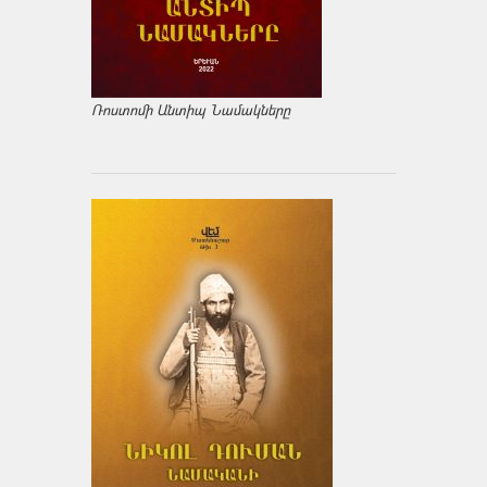
Ռոստոմի Անտիպ Նամակները