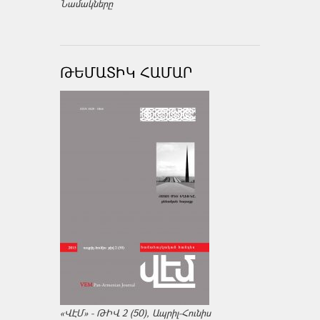
Նամակները
ԹԵՄԱՏԻԿ ՀԱՄԱՐ
«ՎԷՄ» - ԹԻՎ 2 (50), Ապրիլ-Հունիս