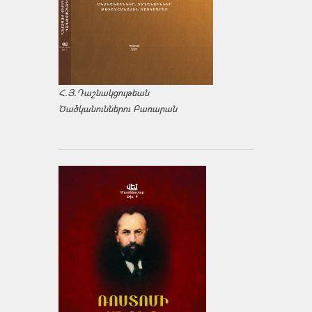
Հ.Յ.Դաշնակցութեան
Ծածկանուններու Բառարան