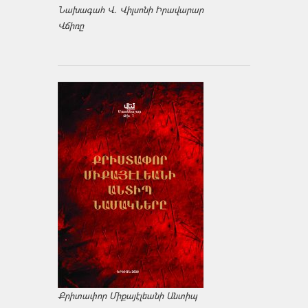
Նախագահ Վ. Վիլսոնի Իրավարար
Վճիռը
Քրիտափոր Միքայէլեանի Անտիպ