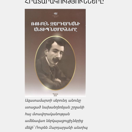
ՀՐԱՏԱՐԱԿՈՒԹՅՈՒՆՆԵՐԸ
Ազատամարտի սերունդ անունը
ստացած նախաեղեռնյան շրջանի
հայ մտավորականության
ամենավառ ներկայացուցիչներից
մեկի՝ Ռուբեն Զարդարյանի անտիպ