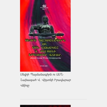
Սեվրի Պայմանագիրն ու ԱՄՆ
Նախագահ Վ. Վիլսոնի Իրավարար
Վճիռը