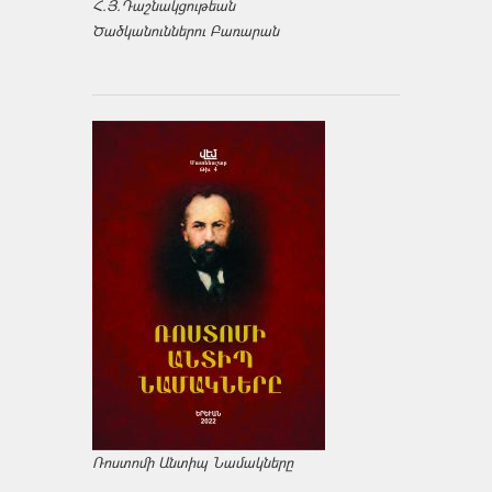
Հ.Յ.Դաշնակցութեան
Ծածկանուններու Բառարան
Ռոստոմի Անտիպ Նամակները