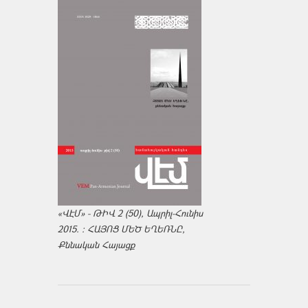
«ՎԷՄ» - ԹԻՎ 2 (50), Ապրիլ-Հունիս
2015. : ՀԱՅՈՑ ՄԵԾ ԵՂԵՌՆԸ,
Քննական Հայացք