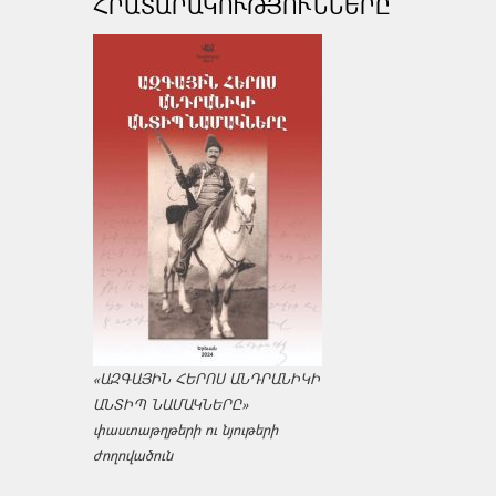
ՀՐԱՏԱՐԱԿՈՒԹՅՈՒՆՆԵՐԸ
«ԱԶԳԱՅԻՆ ՀԵՐՈՍ ԱՆԴՐԱՆԻԿԻ
ԱՆՏԻՊ ՆԱՄԱԿՆԵՐԸ»
փաստաթղթերի ու նյութերի
ժողովածուն