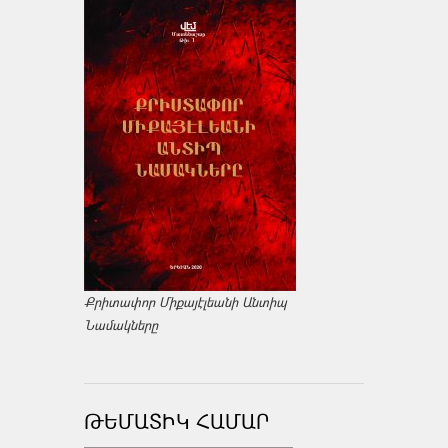
Քրիտափոր Միքայէլեանի Անտիպ
Նամակները
ԹԵՄԱՏԻԿ ՀԱՄԱՐ