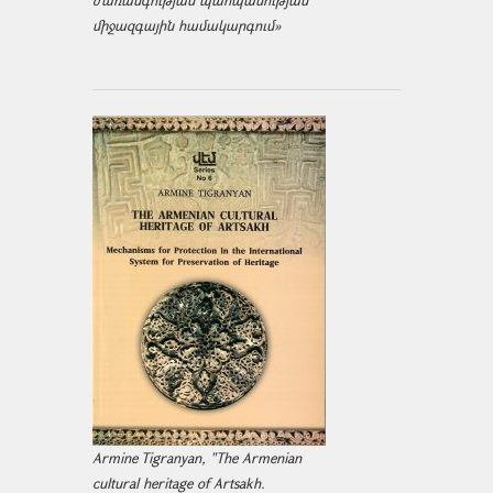
ժառանգության պահպանության
միջազ­գային համակարգում»
Armine Tigranyan, "The Armenian
cultural heritage of Artsakh.