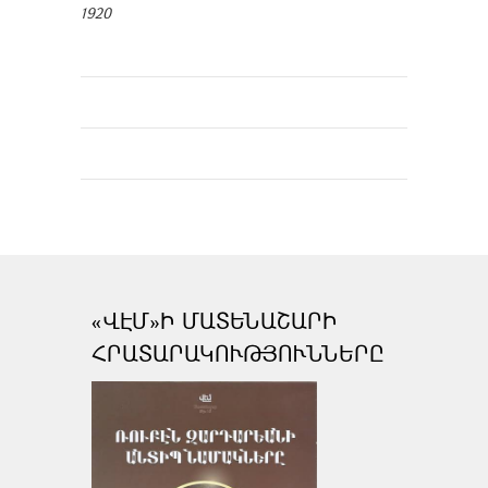
1920
«ՎԷՄ»Ի ՄԱՏԵՆԱՇԱՐԻ
ՀՐԱՏԱՐԱԿՈՒԹՅՈՒՆՆԵՐԸ