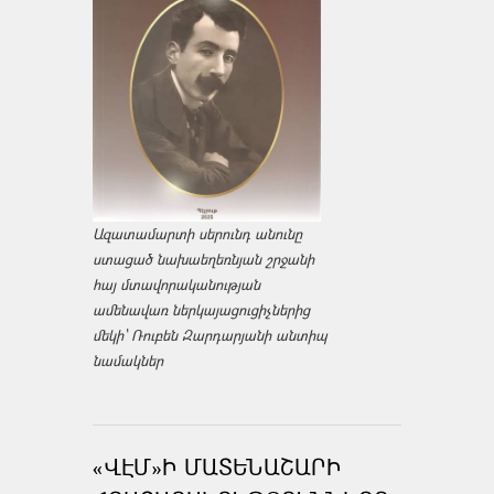
Ազատամարտի սերունդ անունը
ստացած նախաեղեռնյան շրջանի
հայ մտավորականության
ամենավառ ներկայացուցիչներից
մեկի՝ Ռուբեն Զարդարյանի անտիպ
նամակներ
«ՎԷՄ»Ի ՄԱՏԵՆԱՇԱՐԻ