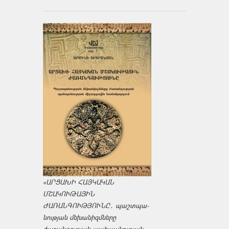
«ԱՐՑԱԽԻ ՀԱՅԿԱԿԱՆ
ՄՇԱԿՈՒԹԱՅԻՆ
ԺԱՌԱՆԳՈՒԹՅՈՒՆԸ․ պաշտպա­
նության մեխանիզմները