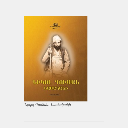
Նիկոլ Դուման. Նամականի