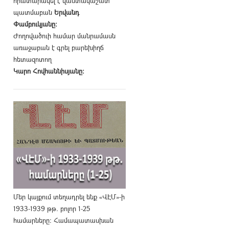
հրատարակել է վաստակաշատ
պատմաբան
Երվանդ
Փամբուկյանը։
Ժողովածուի համար մանրամասն
առաջաբան է գրել բարեխիղճ
հետազոտող
Կարո Հովհաննիսյանը։
Մեր կայքում տեղադրել ենք «ՎԷՄ»-ի
1933-1939 թթ. բոլոր 1-25
համարները։ Համապատասխան