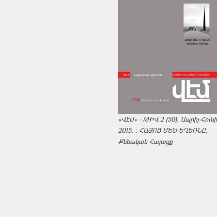
«ՎԷՄ» - ԹԻՎ 2 (50), Ապրիլ-Հուն
2015. : ՀԱՅՈՑ ՄԵԾ ԵՂԵՌՆԸ,
Քննական Հայացք