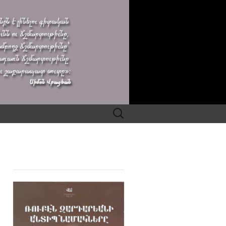
Search
for: