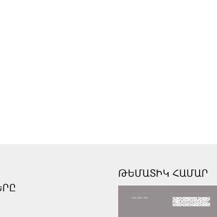
ԹԵՄԱՏԻԿ ՀԱՄԱՐ
ԵՐԸ