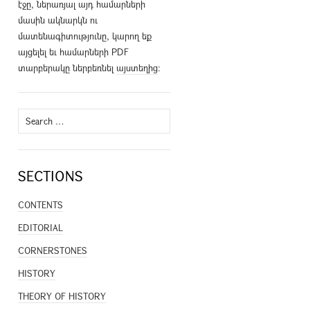
էջը, ներառյալ այդ համարների
մասին ակնարկն ու
մատենագիտությունը, կարող եք
այցելել եւ համարների PDF
տարբերակը ներբեռնել
այստեղից
։
Search
for:
SECTIONS
CONTENTS
EDITORIAL
CORNERSTONES
HISTORY
THEORY OF HISTORY