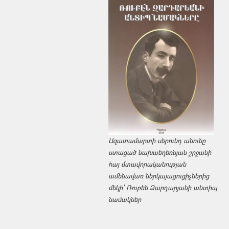
Ազատամարտի սերունդ անունը
ստացած նախաեղեռնյան շրջանի
հայ մտավորականության
ամենավառ ներկայացուցիչներից
մեկի՝ Ռուբեն Զարդարյանի անտիպ
նամակներ