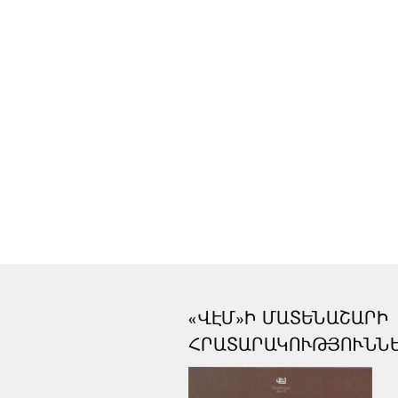
«ՎԷՄ»Ի ՄԱՏԵՆԱՇԱՐԻ
ՀՐԱՏԱՐԱԿՈՒԹՅՈՒՆՆ