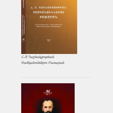
Հ.Յ.Դաշնակցութեան
Ծածկանուններու Բառարան