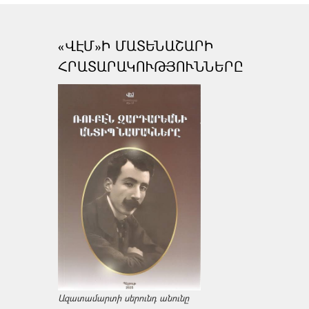
«ՎԷՄ»Ի ՄԱՏԵՆԱՇԱՐԻ
ՀՐԱՏԱՐԱԿՈՒԹՅՈՒՆՆԵՐԸ
Ազատամարտի սերունդ անունը