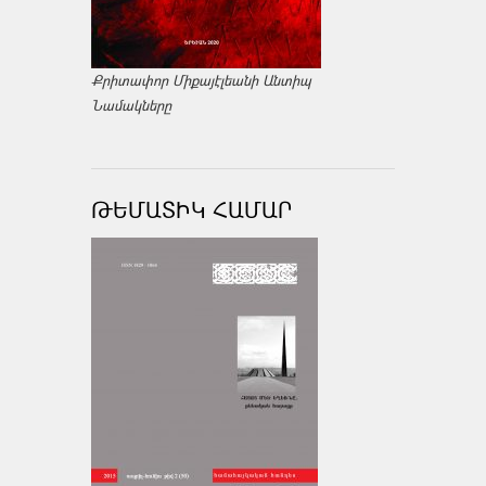
Քրիտափոր Միքայէլեանի Անտիպ
Նամակները
ԹԵՄԱՏԻԿ ՀԱՄԱՐ