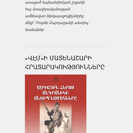
ստացած նախաեղեռնյան շրջանի
հայ մտավորականության
ամենավառ ներկայացուցիչներից
մեկի՝ Ռուբեն Զարդարյանի անտիպ
նամակներ
«ՎԷՄ»Ի ՄԱՏԵՆԱՇԱՐԻ
ՀՐԱՏԱՐԱԿՈՒԹՅՈՒՆՆԵՐԸ