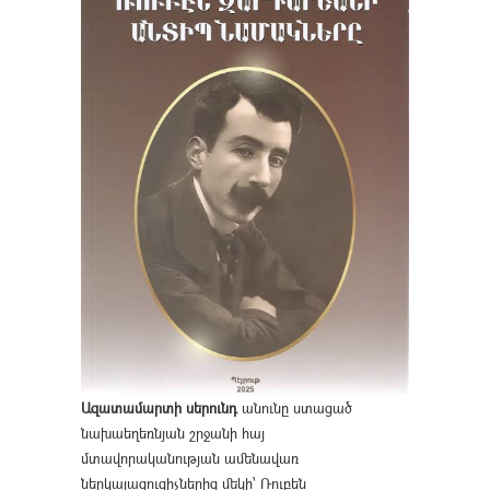
Ազատամարտի սերունդ
անունը ստացած
նախաեղեռնյան շրջանի հայ
մտավորականության ամենավառ
ներկայացուցիչներից մեկի՝ Ռուբեն