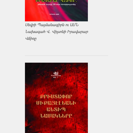
Սեվրի Պայմանագիրն ու ԱՄՆ
Նախագահ Վ. Վիլսոնի Իրավարար
Վճիռը