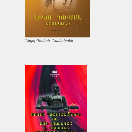
Նիկոլ Դուման. Նամականի