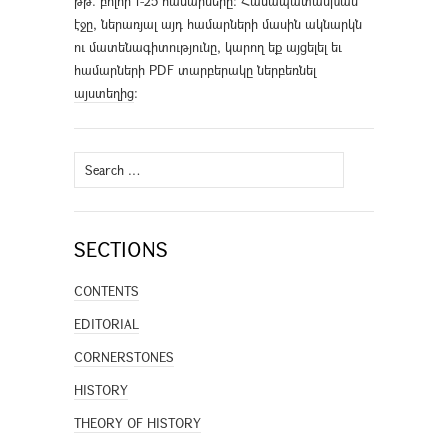
թթ. բոլոր 1-25 համարները։ Համապատասխան
էջը, ներառյալ այդ համարների մասին ակնարկն
ու մատենագիտությունը, կարող եք այցելել եւ
համարների PDF տարբերակը ներբեռնել
այստեղից
։
Search
for:
SECTIONS
CONTENTS
EDITORIAL
CORNERSTONES
HISTORY
THEORY OF HISTORY