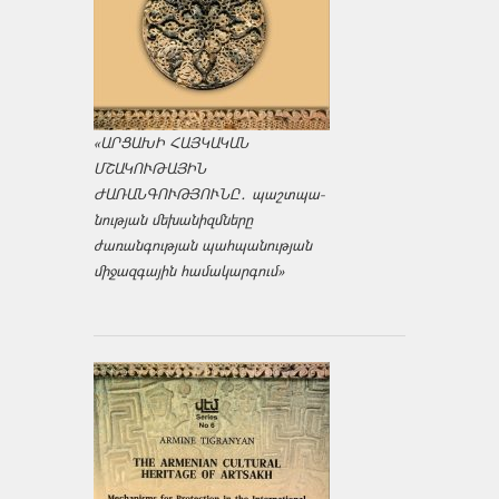
«ԱՐՑԱԽԻ ՀԱՅԿԱԿԱՆ
ՄՇԱԿՈՒԹԱՅԻՆ
ԺԱՌԱՆԳՈՒԹՅՈՒՆԸ․ պաշտպա­
նության մեխանիզմները
ժառանգության պահպանության
միջազ­գային համակարգում»