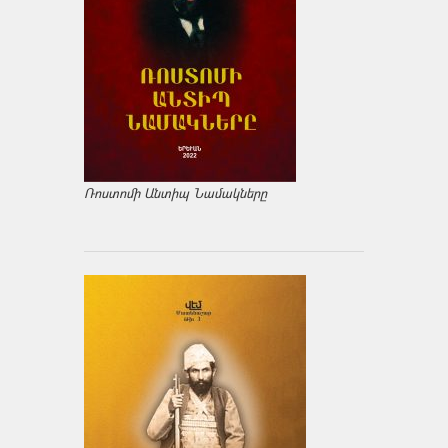
Ռոստոմի Անտիպ Նամակները