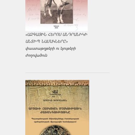
«ԱԶԳԱՅԻՆ ՀԵՐՈՍ ԱՆԴՐԱՆԻԿԻ
ԱՆՏԻՊ ՆԱՄԱԿՆԵՐԸ»
փաստաթղթերի ու նյութերի
ժողովածուն