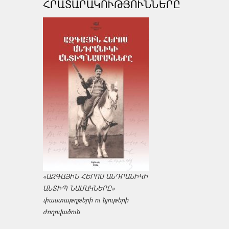
ՀՐԱՏԱՐԱԿՈՒԹՅՈՒՆՆԵՐԸ
«ԱԶԳԱՅԻՆ ՀԵՐՈՍ ԱՆԴՐԱՆԻԿԻ
ԱՆՏԻՊ ՆԱՄԱԿՆԵՐԸ»
փաստաթղթերի ու նյութերի
ժողովածուն