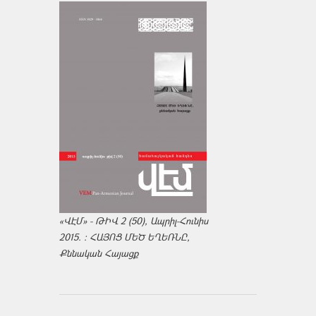
«ՎԷՄ» - ԹԻՎ 2 (50), Ապրիլ-Հունիս
2015. : ՀԱՅՈՑ ՄԵԾ ԵՂԵՌՆԸ,
Քննական Հայացք