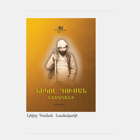
Նիկոլ Դուման. Նամականի