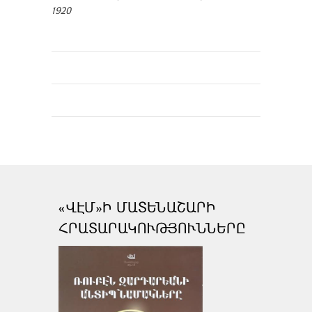
1920
«ՎԷՄ»Ի ՄԱՏԵՆԱՇԱՐԻ
ՀՐԱՏԱՐԱԿՈՒԹՅՈՒՆՆԵՐԸ