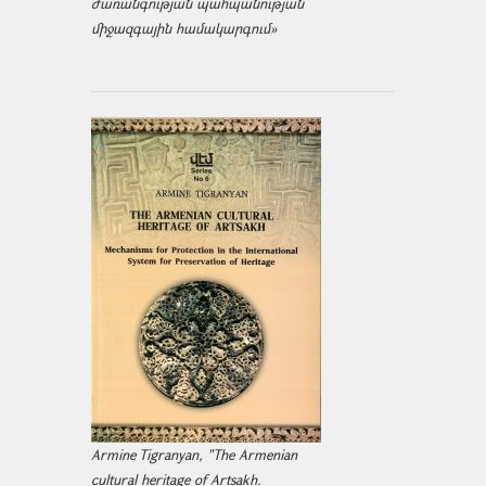
ժառանգության պահպանության
միջազ­գային համակարգում»
Armine Tigranyan, "The Armenian
cultural heritage of Artsakh.