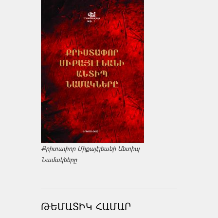
Քրիտափոր Միքայէլեանի Անտիպ
Նամակները
ԹԵՄԱՏԻԿ ՀԱՄԱՐ