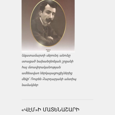
Ազատամարտի սերունդ անունը
ստացած նախաեղեռնյան շրջանի
հայ մտավորականության
ամենավառ ներկայացուցիչներից
մեկի՝ Ռուբեն Զարդարյանի անտիպ
նամակներ
«ՎԷՄ»Ի ՄԱՏԵՆԱՇԱՐԻ