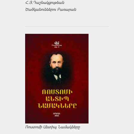
Հ.Յ.Դաշնակցութեան
Ծածկանուններու Բառարան
Ռոստոմի Անտիպ Նամակները