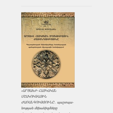
«ԱՐՑԱԽԻ ՀԱՅԿԱԿԱՆ
ՄՇԱԿՈՒԹԱՅԻՆ
ԺԱՌԱՆԳՈՒԹՅՈՒՆԸ․ պաշտպա­
նության մեխանիզմները