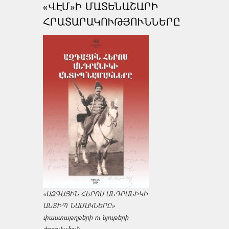
«ՎԷՄ»Ի ՄԱՏԵՆԱՇԱՐԻ
ՀՐԱՏԱՐԱԿՈՒԹՅՈՒՆՆԵՐԸ
«ԱԶԳԱՅԻՆ ՀԵՐՈՍ ԱՆԴՐԱՆԻԿԻ
ԱՆՏԻՊ ՆԱՄԱԿՆԵՐԸ»
փաստաթղթերի ու նյութերի