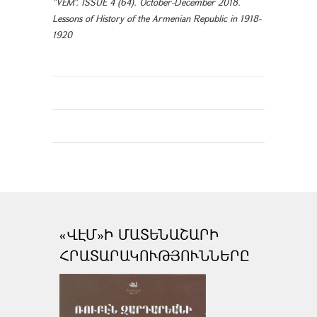
"VEM". ISSUE 4 (64). October-December 2018.
Lessons of History of the Armenian Republic in 1918-
1920
«ՎԷՄ»Ի ՄԱՏԵՆԱՇԱՐԻ
ՀՐԱՏԱՐԱԿՈՒԹՅՈՒՆՆԵՐԸ