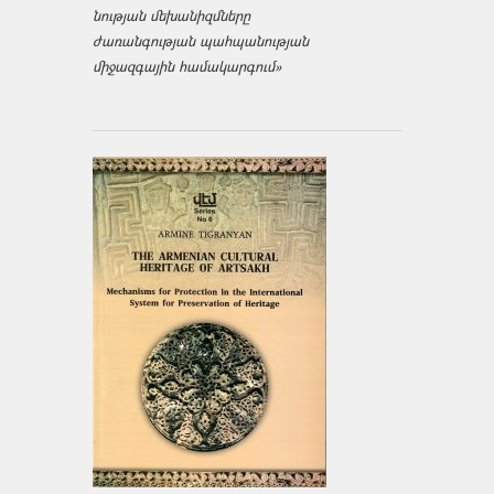
նության մեխանիզմները
ժառանգության պահպանության
միջազ­գային համակարգում»