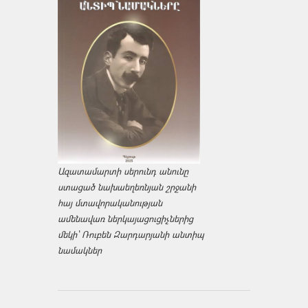
Ազատամարտի սերունդ անունը
ստացած նախաեղեռնյան շրջանի
հայ մտավորականության
ամենավառ ներկայացուցիչներից
մեկի՝ Ռուբեն Զարդարյանի անտիպ
նամակներ