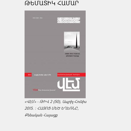
ԹԵՄԱՏԻԿ ՀԱՄԱՐ
«ՎԷՄ» - ԹԻՎ 2 (50), Ապրիլ-Հունիս
2015. : ՀԱՅՈՑ ՄԵԾ ԵՂԵՌՆԸ,
Քննական Հայացք