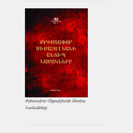
Քրիտափոր Միքայէլեանի Անտիպ
Նամակները