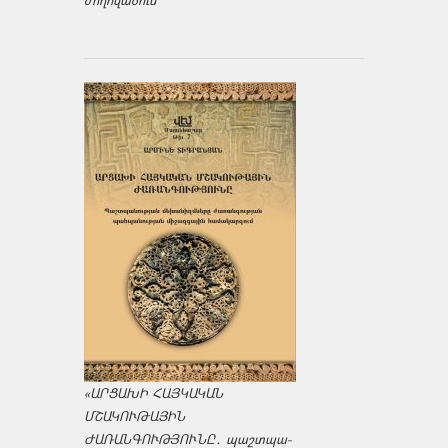
ժողովածուն
«ԱՐՑԱԽԻ ՀԱՅԿԱԿԱՆ
ՄՇԱԿՈՒԹԱՅԻՆ
ԺԱՌԱՆԳՈՒԹՅՈՒՆԸ․ պաշտպա­