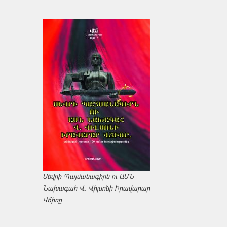
Սեվրի Պայմանագիրն ու ԱՄՆ
Նախագահ Վ. Վիլսոնի Իրավարար
Վճիռը