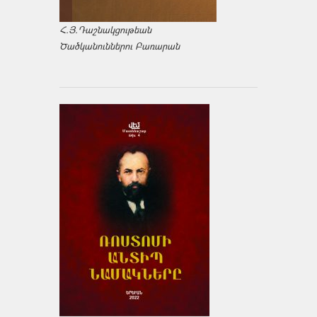
Հ.Յ.Դաշնակցութեան
Ծածկանուններու Բառարան