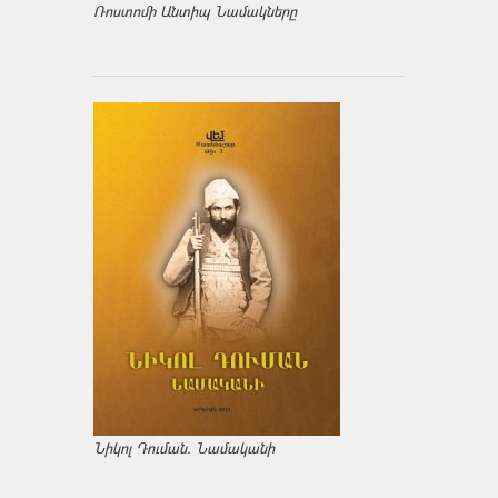
Ռոստոմի Անտիպ Նամակները
Նիկոլ Դուման. Նամականի