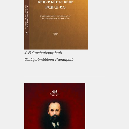
Հ.Յ.Դաշնակցութեան
Ծածկանուններու Բառարան