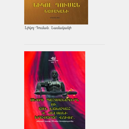
Նիկոլ Դուման. Նամականի