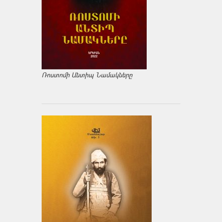
Ռոստոմի Անտիպ Նամակները