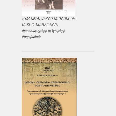
«ԱԶԳԱՅԻՆ ՀԵՐՈՍ ԱՆԴՐԱՆԻԿԻ
ԱՆՏԻՊ ՆԱՄԱԿՆԵՐԸ»
փաստաթղթերի ու նյութերի
ժողովածուն