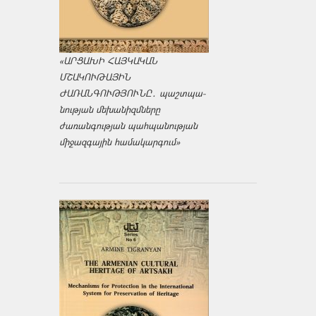
«ԱՐՑԱԽԻ ՀԱՅԿԱԿԱՆ
ՄՇԱԿՈՒԹԱՅԻՆ
ԺԱՌԱՆԳՈՒԹՅՈՒՆԸ․ պաշտպա­
նության մեխանիզմները
ժառանգության պահպանության
միջազ­գային համակարգում»