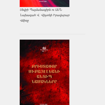
Սեվրի Պայմանագիրն ու ԱՄՆ
Նախագահ Վ. Վիլսոնի Իրավարար
Վճիռը