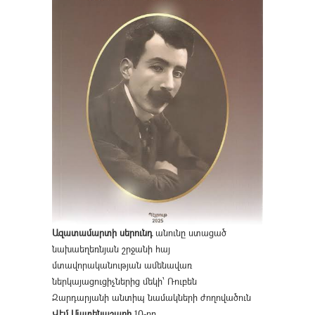
Ազատամարտի սերունդ
անունը ստացած
նախաեղեռնյան շրջանի հայ
մտավորականության ամենավառ
ներկայացուցիչներից մեկի՝ Ռուբեն
Զարդարյանի անտիպ նամակների ժողովածուն
Վէմ Մատենաշարի
10-րդ