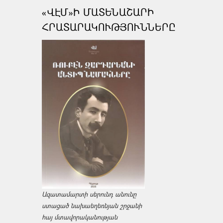
«ՎԷՄ»Ի ՄԱՏԵՆԱՇԱՐԻ
ՀՐԱՏԱՐԱԿՈՒԹՅՈՒՆՆԵՐԸ
Ազատամարտի սերունդ անունը
ստացած նախաեղեռնյան շրջանի
հայ մտավորականության