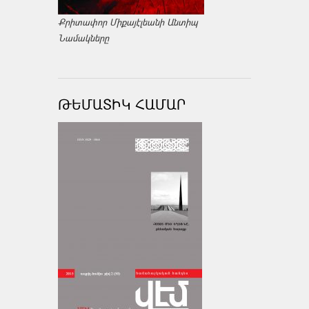
Քրիտափոր Միքայէլեանի Անտիպ
Նամակները
ԹԵՄԱՏԻԿ ՀԱՄԱՐ