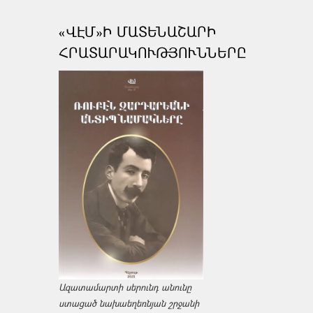
«ՎԷՄ»Ի ՄԱՏԵՆԱՇԱՐԻ
ՀՐԱՏԱՐԱԿՈՒԹՅՈՒՆՆԵՐԸ
Ազատամարտի սերունդ անունը
ստացած նախաեղեռնյան շրջանի