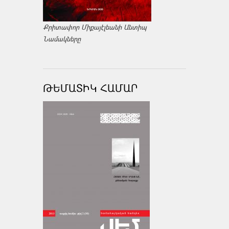
Քրիտափոր Միքայէլեանի Անտիպ
Նամակները
ԹԵՄԱՏԻԿ ՀԱՄԱՐ