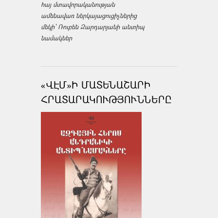
հայ մտավորականության
ամենավառ ներկայացուցիչներից
մեկի՝ Ռուբեն Զարդարյանի անտիպ
նամակներ
«ՎԷՄ»Ի ՄԱՏԵՆԱՇԱՐԻ
ՀՐԱՏԱՐԱԿՈՒԹՅՈՒՆՆԵՐԸ