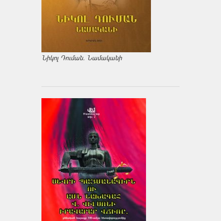
Նիկոլ Դուման. Նամականի