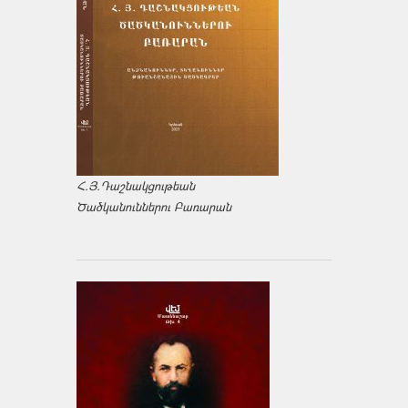
Հ.Յ.Դաշնակցութեան
Ծածկանուններու Բառարան