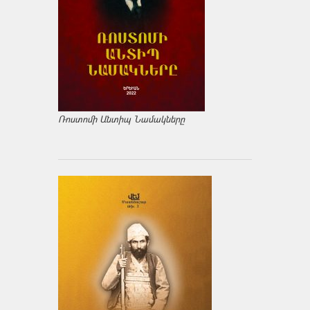
Ռոստոմի Անտիպ Նամակները