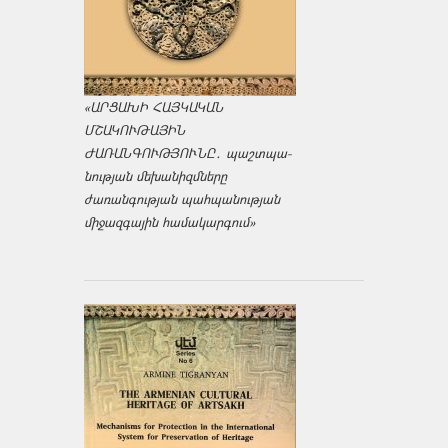
«ԱՐՑԱԽԻ ՀԱՅԿԱԿԱՆ
ՄՇԱԿՈՒԹԱՅԻՆ
ԺԱՌԱՆԳՈՒԹՅՈՒՆԸ․ պաշտպա­
նության մեխանիզմները
ժառանգության պահպանության
միջազ­գային համակարգում»