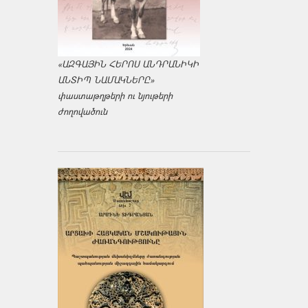
«ԱԶԳԱՅԻՆ ՀԵՐՈՍ ԱՆԴՐԱՆԻԿԻ
ԱՆՏԻՊ ՆԱՄԱԿՆԵՐԸ»
փաստաթղթերի ու նյութերի
ժողովածուն