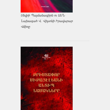
Սեվրի Պայմանագիրն ու ԱՄՆ
Նախագահ Վ. Վիլսոնի Իրավարար
Վճիռը