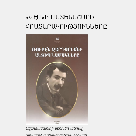
«ՎԷՄ»Ի ՄԱՏԵՆԱՇԱՐԻ
ՀՐԱՏԱՐԱԿՈՒԹՅՈՒՆՆԵՐԸ
Ազատամարտի սերունդ անունը
ստացած նախաեղեռնյան շրջանի