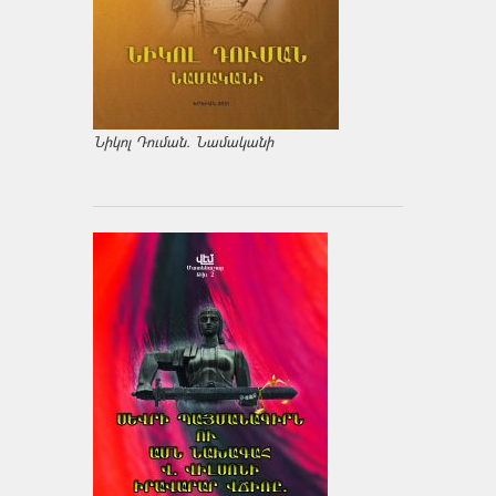
Նիկոլ Դուման. Նամականի