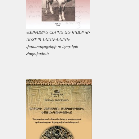
«ԱԶԳԱՅԻՆ ՀԵՐՈՍ ԱՆԴՐԱՆԻԿԻ
ԱՆՏԻՊ ՆԱՄԱԿՆԵՐԸ»
փաստաթղթերի ու նյութերի
ժողովածուն