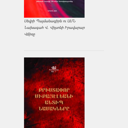
Սեվրի Պայմանագիրն ու ԱՄՆ
Նախագահ Վ. Վիլսոնի Իրավարար
Վճիռը