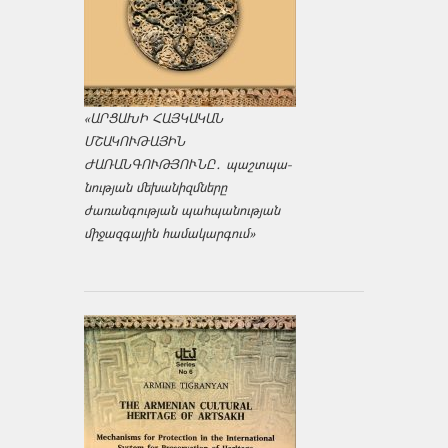
«ԱՐՑԱԽԻ ՀԱՅԿԱԿԱՆ
ՄՇԱԿՈՒԹԱՅԻՆ
ԺԱՌԱՆԳՈՒԹՅՈՒՆԸ․ պաշտպա­
նության մեխանիզմները
ժառանգության պահպանության
միջազ­գային համակարգում»