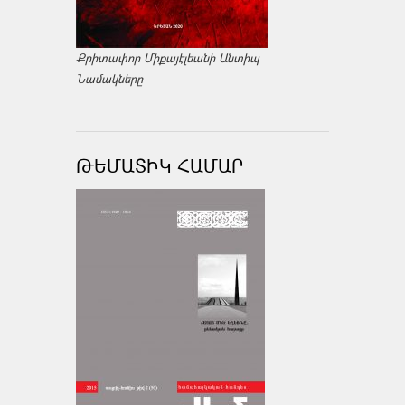
Քրիտափոր Միքայէլեանի Անտիպ
Նամակները
ԹԵՄԱՏԻԿ ՀԱՄԱՐ