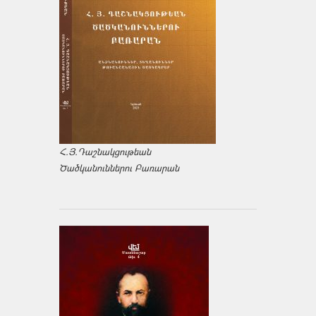
Հ.Յ.Դաշնակցութեան
Ծածկանուններու Բառարան