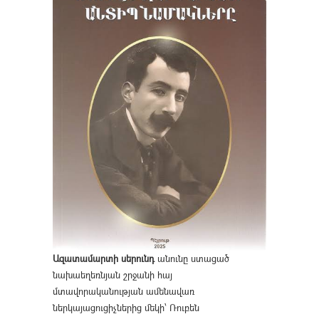
Ազատամարտի սերունդ
անունը ստացած
նախաեղեռնյան շրջանի հայ
մտավորականության ամենավառ
ներկայացուցիչներից մեկի՝ Ռուբեն