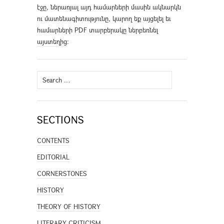
էջը, ներառյալ այդ համարների մասին ակնարկն
ու մատենագիտությունը, կարող եք այցելել եւ
համարների PDF տարբերակը ներբեռնել
այստեղից
։
Search
for:
SECTIONS
CONTENTS
EDITORIAL
CORNERSTONES
HISTORY
THEORY OF HISTORY
LITERARY CRITICISM