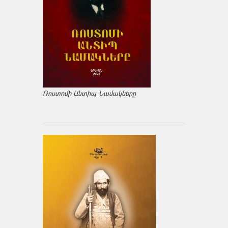
Ռոստոմի Անտիպ Նամակները