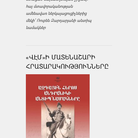
հայ մտավորականության
ամենավառ ներկայացուցիչներից
մեկի՝ Ռուբեն Զարդարյանի անտիպ
նամակներ
«ՎԷՄ»Ի ՄԱՏԵՆԱՇԱՐԻ
ՀՐԱՏԱՐԱԿՈՒԹՅՈՒՆՆԵՐԸ