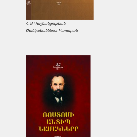
Հ.Յ.Դաշնակցութեան
Ծածկանուններու Բառարան