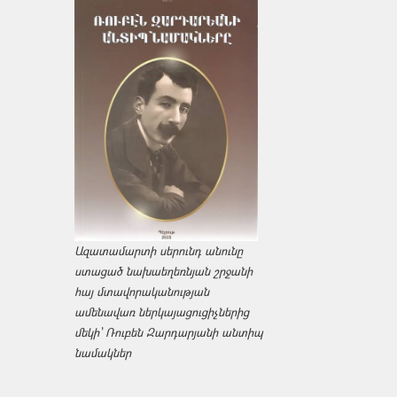
Ազատամարտի սերունդ անունը
ստացած նախաեղեռնյան շրջանի
հայ մտավորականության
ամենավառ ներկայացուցիչներից
մեկի՝ Ռուբեն Զարդարյանի անտիպ
նամակներ