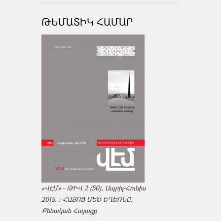
ԹԵՄԱՏԻԿ ՀԱՄԱՐ
«ՎԷՄ» - ԹԻՎ 2 (50), Ապրիլ-Հունիս
2015. : ՀԱՅՈՑ ՄԵԾ ԵՂԵՌՆԸ,
Քննական Հայացք