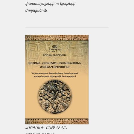
փաստաթղթերի ու նյութերի
ժողովածուն
«ԱՐՑԱԽԻ ՀԱՅԿԱԿԱՆ