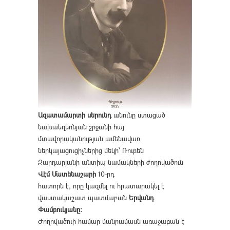
Ազատամարտի սերունդ
անունը ստացած
նախաեղեռնյան շրջանի հայ
մտավորականության ամենավառ
ներկայացուցիչներից մեկի՝ Ռուբեն
Զարդարյանի անտիպ նամակների ժողովածուն
Վէմ Մատենաշարի
10-րդ
հատորն է, որը կազմել ու հրատարակել է
վաստակաշատ պատմաբան
Երվանդ
Փամբուկյանը։
Ժողովածուի համար մանրամասն առաջաբան է