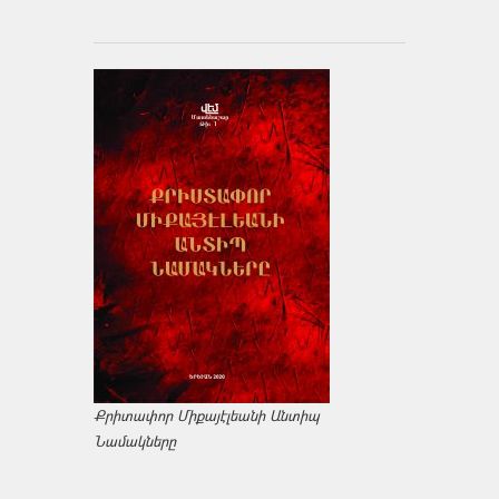
Քրիտափոր Միքայէլեանի Անտիպ
Նամակները