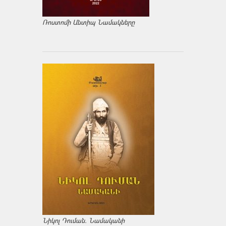
Ռոստոմի Անտիպ Նամակները
Նիկոլ Դուման. Նամականի