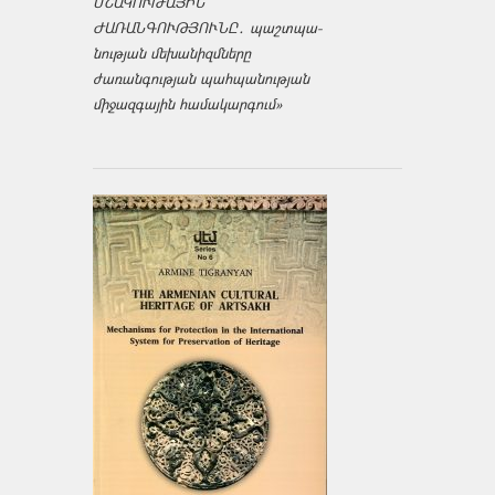
ՄՇԱԿՈՒԹԱՅԻՆ
ԺԱՌԱՆԳՈՒԹՅՈՒՆԸ․ պաշտպա­
նության մեխանիզմները
ժառանգության պահպանության
միջազ­գային համակարգում»