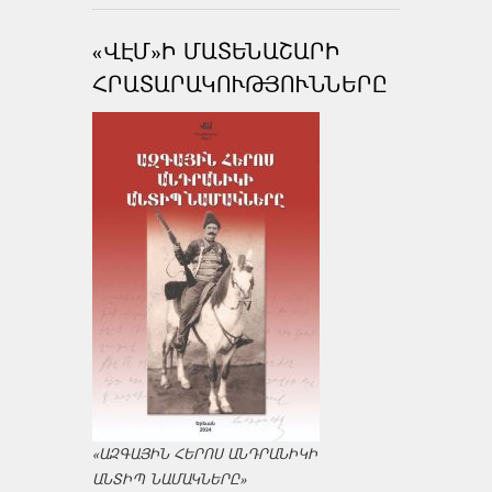
«ՎԷՄ»Ի ՄԱՏԵՆԱՇԱՐԻ
ՀՐԱՏԱՐԱԿՈՒԹՅՈՒՆՆԵՐԸ
«ԱԶԳԱՅԻՆ ՀԵՐՈՍ ԱՆԴՐԱՆԻԿԻ
ԱՆՏԻՊ ՆԱՄԱԿՆԵՐԸ»