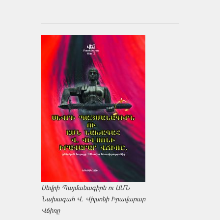
Սեվրի Պայմանագիրն ու ԱՄՆ
Նախագահ Վ. Վիլսոնի Իրավարար
Վճիռը