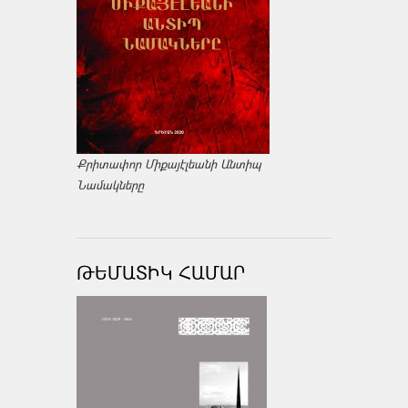
Քրիտափոր Միքայէլեանի Անտիպ
Նամակները
ԹԵՄԱՏԻԿ ՀԱՄԱՐ