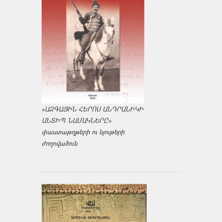
«ԱԶԳԱՅԻՆ ՀԵՐՈՍ ԱՆԴՐԱՆԻԿԻ
ԱՆՏԻՊ ՆԱՄԱԿՆԵՐԸ»
փաստաթղթերի ու նյութերի
ժողովածուն