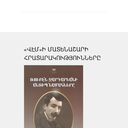
«ՎԷՄ»Ի ՄԱՏԵՆԱՇԱՐԻ
ՀՐԱՏԱՐԱԿՈՒԹՅՈՒՆՆԵՐԸ