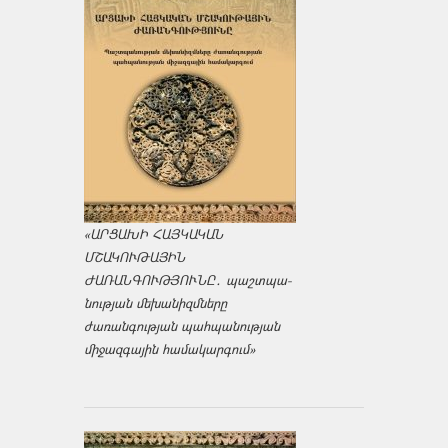
«ԱՐՑԱԽԻ ՀԱՅԿԱԿԱՆ
ՄՇԱԿՈՒԹԱՅԻՆ
ԺԱՌԱՆԳՈՒԹՅՈՒՆԸ․ պաշտպա­
նության մեխանիզմները
ժառանգության պահպանության
միջազ­գային համակարգում»