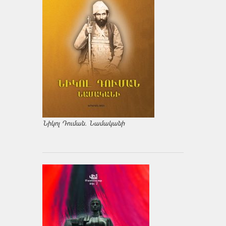
Նիկոլ Դուման. Նամականի