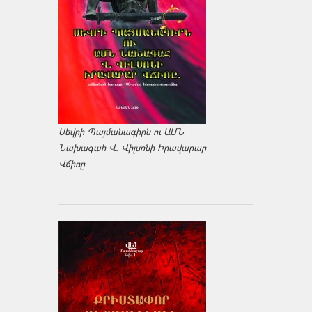
Սեվրի Պայմանագիրն ու ԱՄՆ
Նախագահ Վ. Վիլսոնի Իրավարար
Վճիռը