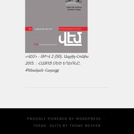
«ՎԷՄ» - ԹԻՎ 2 (50), Ապրիլ-Հունիս
2015. : ՀԱՅՈՑ ՄԵԾ ԵՂԵՌՆԸ,
Քննական Հայացք
PROUDLY POWERED BY
WORDPRESS
·
THEME: SUITS BY
THEME WEAVER