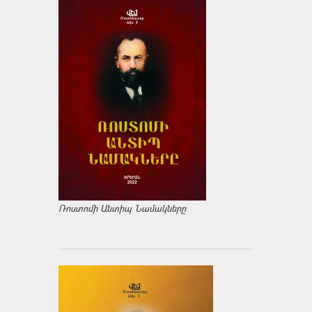
Ռոստոմի Անտիպ Նամակները