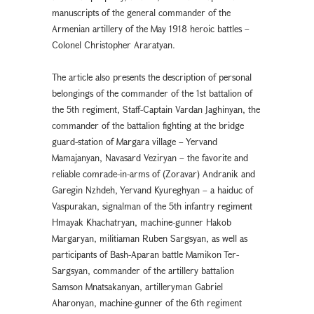
manuscripts of the general commander of the
Armenian artillery of the May 1918 heroic battles –
Colonel Christopher Araratyan.
The article also presents the description of personal
belongings of the commander of the 1st battalion of
the 5th regiment, Staff-Captain Vardan Jaghinyan, the
commander of the battalion fighting at the bridge
guard-station of Margara village – Yervand
Mamajanyan, Navasard Veziryan – the favorite and
reliable comrade-in-arms of (Zoravar) Andranik and
Garegin Nzhdeh, Yervand Kyureghyan – a haiduc of
Vaspurakan, signalman of the 5th infantry regiment
Hmayak Khachatryan, machine-gunner Hakob
Margaryan, militiaman Ruben Sargsyan, as well as
participants of Bash-Aparan battle Mamikon Ter-
Sargsyan, commander of the artillery battalion
Samson Mnatsakanyan, artilleryman Gabriel
Aharonyan, machine-gunner of the 6th regiment