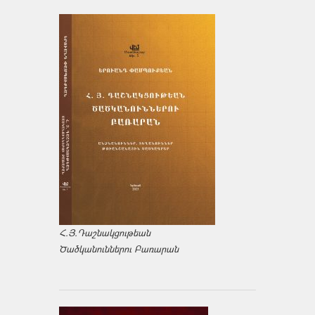
Հ.Յ.Դաշնակցութեան
Ծածկանուններու Բառարան