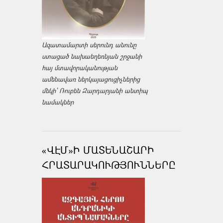
Ազատամարտի սերունդ անունը
ստացած նախաեղեռնյան շրջանի
հայ մտավորականության
ամենավառ ներկայացուցիչներից
մեկի՝ Ռուբեն Զարդարյանի անտիպ
նամակներ
«ՎԷՄ»Ի ՄԱՏԵՆԱՇԱՐԻ
ՀՐԱՏԱՐԱԿՈՒԹՅՈՒՆՆԵՐԸ