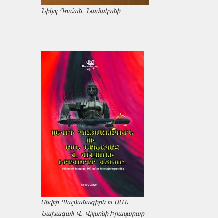
Նիկոլ Դուման. Նամականի
Սեվրի Պայմանագիրն ու ԱՄՆ
Նախագահ Վ. Վիլսոնի Իրավարար