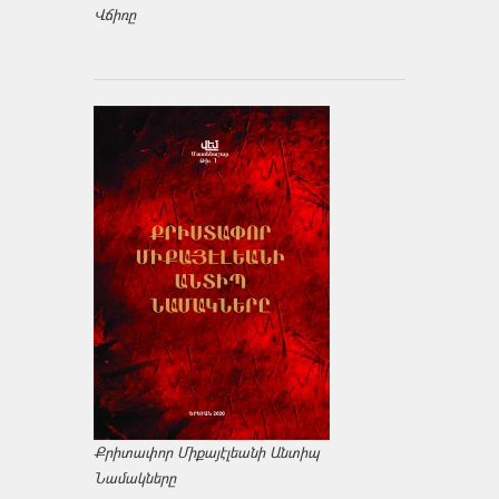
Վճիռը
Քրիտափոր Միքայէլեանի Անտիպ
Նամակները