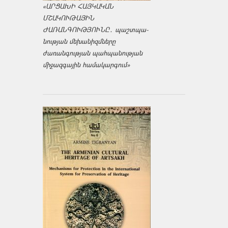
«ԱՐՑԱԽԻ ՀԱՅԿԱԿԱՆ
ՄՇԱԿՈՒԹԱՅԻՆ
ԺԱՌԱՆԳՈՒԹՅՈՒՆԸ․ պաշտպա­
նության մեխանիզմները
ժառանգության պահպանության
միջազ­գային համակարգում»