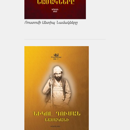
Ռոստոմի Անտիպ Նամակները