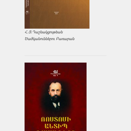
Հ.Յ.Դաշնակցութեան
Ծածկանուններու Բառարան