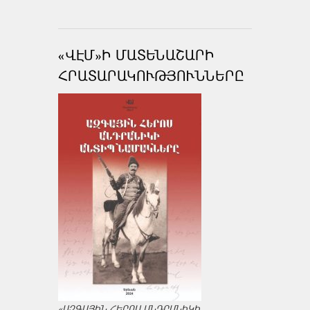
«ՎԷՄ»Ի ՄԱՏԵՆԱՇԱՐԻ
ՀՐԱՏԱՐԱԿՈՒԹՅՈՒՆՆԵՐԸ
«ԱԶԳԱՅԻՆ ՀԵՐՈՍ ԱՆԴՐԱՆԻԿԻ