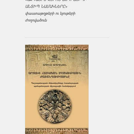
ԱՆՏԻՊ ՆԱՄԱԿՆԵՐԸ»
փաստաթղթերի ու նյութերի
ժողովածուն