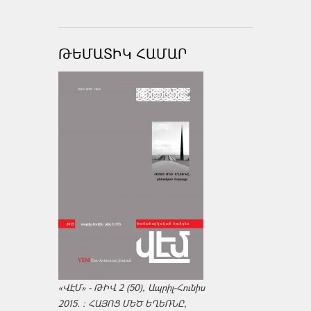
ԹԵՄԱՏԻԿ ՀԱՄԱՐ
«ՎԷՄ» - ԹԻՎ 2 (50), Ապրիլ-Հունիս
2015. : ՀԱՅՈՑ ՄԵԾ ԵՂԵՌՆԸ,