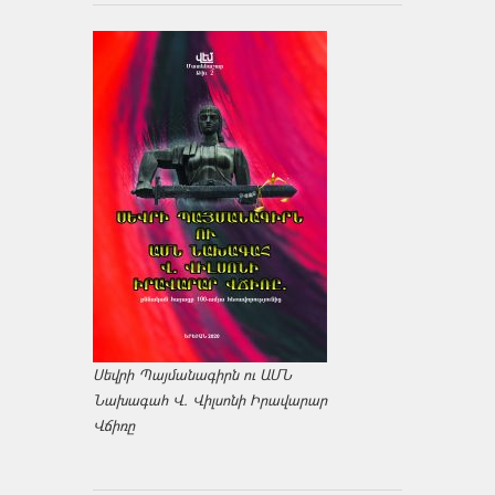
Սեվրի Պայմանագիրն ու ԱՄՆ
Նախագահ Վ. Վիլսոնի Իրավարար
Վճիռը