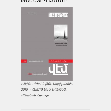
ԹԵՄԱՏԻԿ ՀԱՄԱՐ
«ՎԷՄ» - ԹԻՎ 2 (50), Ապրիլ-Հունիս
2015. : ՀԱՅՈՑ ՄԵԾ ԵՂԵՌՆԸ,
Քննական Հայացք