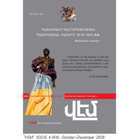
"VEM". ISSUE 4 (64). October-December 2018.