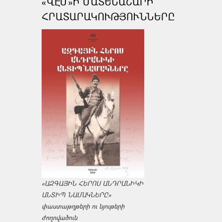
«ՎԷՄ»Ի ՄԱՏԵՆԱՇԱՐԻ
ՀՐԱՏԱՐԱԿՈՒԹՅՈՒՆՆԵՐԸ
«ԱԶԳԱՅԻՆ ՀԵՐՈՍ ԱՆԴՐԱՆԻԿԻ
ԱՆՏԻՊ ՆԱՄԱԿՆԵՐԸ»
փաստաթղթերի ու նյութերի
ժողովածուն