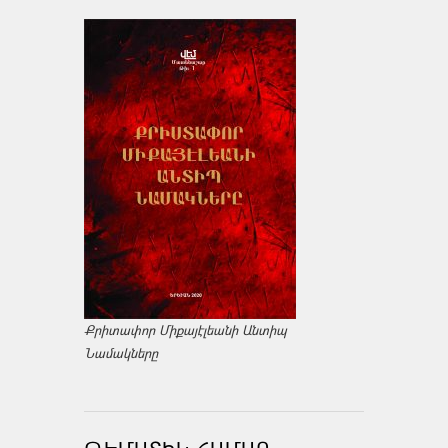
Քրիտափոր Միքայէլեանի Անտիպ
Նամակները