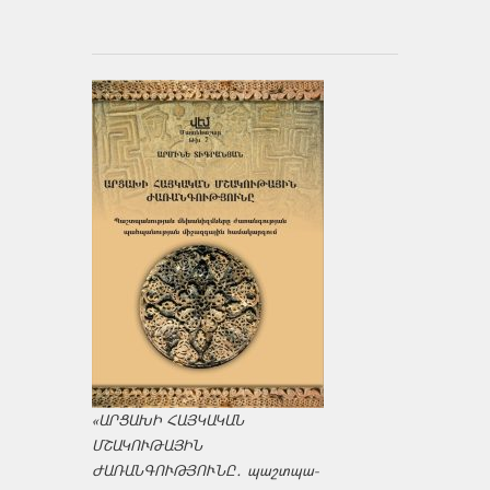
«ԱՐՑԱԽԻ ՀԱՅԿԱԿԱՆ
ՄՇԱԿՈՒԹԱՅԻՆ
ԺԱՌԱՆԳՈՒԹՅՈՒՆԸ․ պաշտպա­