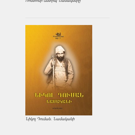
Ռոստոմի Անտիպ Նամակները
Նիկոլ Դուման. Նամականի