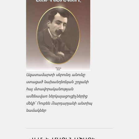
Ազատամարտի սերունդ անունը
ստացած նախաեղեռնյան շրջանի
հայ մտավորականության
ամենավառ ներկայացուցիչներից
մեկի՝ Ռուբեն Զարդարյանի անտիպ
նամակներ