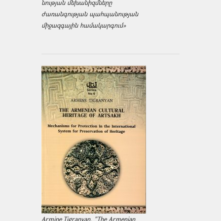
նության մեխանիզմները
ժառանգության պահպանության
միջազ­գային համակարգում»
Armine Tigranyan, "The Armenian