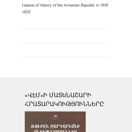
Lessons of History of the Armenian Republic in 1918-
1920
«ՎԷՄ»Ի ՄԱՏԵՆԱՇԱՐԻ
ՀՐԱՏԱՐԱԿՈՒԹՅՈՒՆՆԵՐԸ