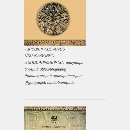
«ԱՐՑԱԽԻ ՀԱՅԿԱԿԱՆ
ՄՇԱԿՈՒԹԱՅԻՆ
ԺԱՌԱՆԳՈՒԹՅՈՒՆԸ․ պաշտպա­
նության մեխանիզմները
ժառանգության պահպանության
միջազ­գային համակարգում»