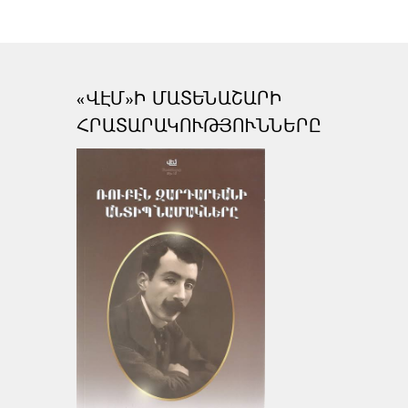
«ՎԷՄ»Ի ՄԱՏԵՆԱՇԱՐԻ
ՀՐԱՏԱՐԱԿՈՒԹՅՈՒՆՆԵՐԸ