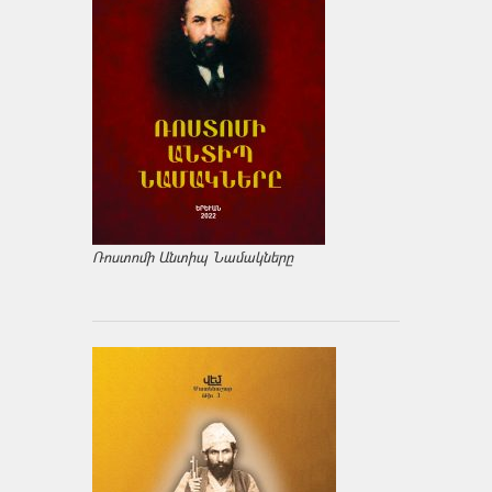
Ռոստոմի Անտիպ Նամակները