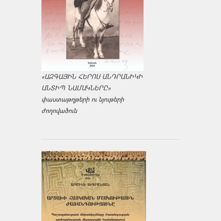
«ԱԶԳԱՅԻՆ ՀԵՐՈՍ ԱՆԴՐԱՆԻԿԻ
ԱՆՏԻՊ ՆԱՄԱԿՆԵՐԸ»
փաստաթղթերի ու նյութերի
ժողովածուն