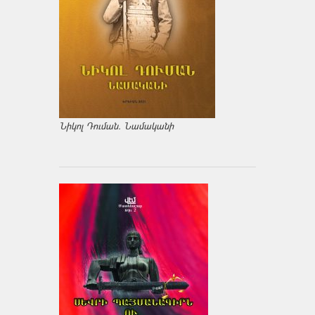
Նիկոլ Դուման. Նամականի