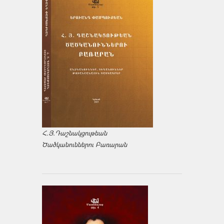
Հ.Յ.Դաշնակցութեան
Ծածկանուններու Բառարան