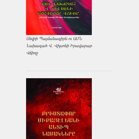
Սեվրի Պայմանագիրն ու ԱՄՆ
Նախագահ Վ. Վիլսոնի Իրավարար
Վճիռը