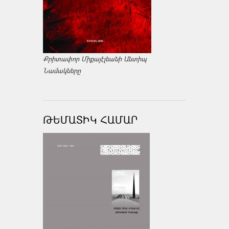
Քրիտափոր Միքայէլեանի Անտիպ
Նամակները
ԹԵՄԱՏԻԿ ՀԱՄԱՐ