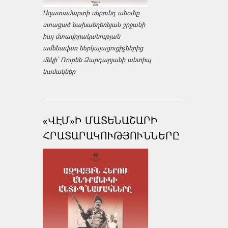
Ազատամարտի սերունդ անունը
ստացած նախաեղեռնյան շրջանի
հայ մտավորականության
ամենավառ ներկայացուցիչներից
մեկի՝ Ռուբեն Զարդարյանի անտիպ
նամակներ
«ՎԷՄ»Ի ՄԱՏԵՆԱՇԱՐԻ
ՀՐԱՏԱՐԱԿՈՒԹՅՈՒՆՆԵՐԸ