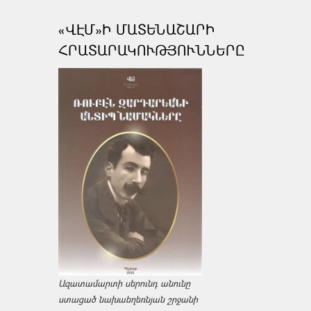
«ՎԷՄ»Ի ՄԱՏԵՆԱՇԱՐԻ
ՀՐԱՏԱՐԱԿՈՒԹՅՈՒՆՆԵՐԸ
Ազատամարտի սերունդ անունը
ստացած նախաեղեռնյան շրջանի