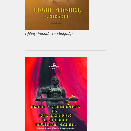
Նիկոլ Դուման. Նամականի