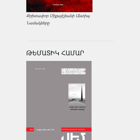
Քրիտափոր Միքայէլեանի Անտիպ
Նամակները
ԹԵՄԱՏԻԿ ՀԱՄԱՐ