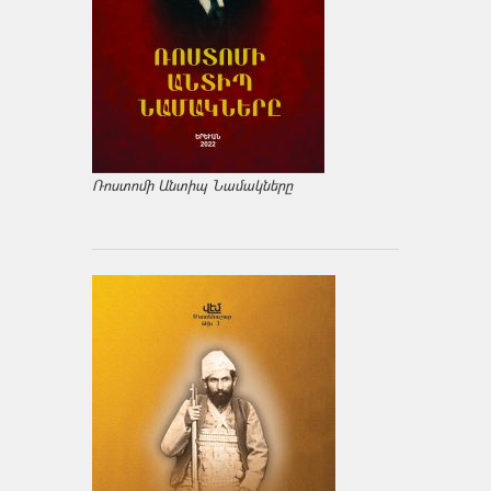
Ռոստոմի Անտիպ Նամակները