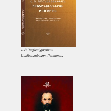
Հ.Յ.Դաշնակցութեան
Ծածկանուններու Բառարան