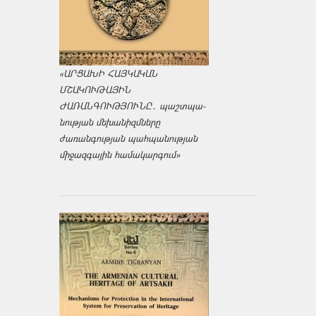
«ԱՐՑԱԽԻ ՀԱՅԿԱԿԱՆ
ՄՇԱԿՈՒԹԱՅԻՆ
ԺԱՌԱՆԳՈՒԹՅՈՒՆԸ․ պաշտպա­
նության մեխանիզմները
ժառանգության պահպանության
միջազ­գային համակարգում»