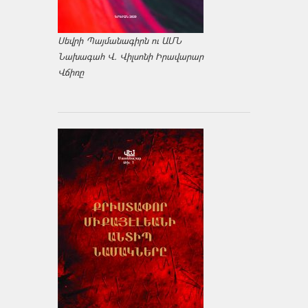
Սեվրի Պայմանագիրն ու ԱՄՆ
Նախագահ Վ. Վիլսոնի Իրավարար
Վճիռը