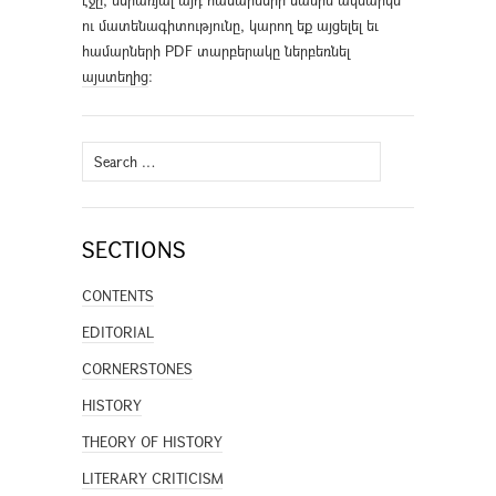
էջը, ներառյալ այդ համարների մասին ակնարկն
ու մատենագիտությունը, կարող եք այցելել եւ
համարների PDF տարբերակը ներբեռնել
այստեղից
։
Search
for:
SECTIONS
CONTENTS
EDITORIAL
CORNERSTONES
HISTORY
THEORY OF HISTORY
LITERARY CRITICISM