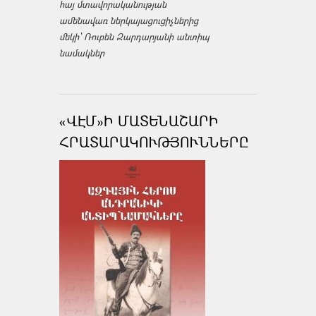
հայ մտավորականության
ամենավառ ներկայացուցիչներից
մեկի՝ Ռուբեն Զարդարյանի անտիպ
նամակներ
«ՎԷՄ»Ի ՄԱՏԵՆԱՇԱՐԻ
ՀՐԱՏԱՐԱԿՈՒԹՅՈՒՆՆԵՐԸ