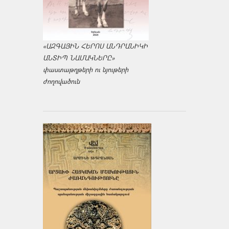
«ԱԶԳԱՅԻՆ ՀԵՐՈՍ ԱՆԴՐԱՆԻԿԻ
ԱՆՏԻՊ ՆԱՄԱԿՆԵՐԸ»
փաստաթղթերի ու նյութերի
ժողովածուն