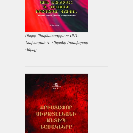
Սեվրի Պայմանագիրն ու ԱՄՆ
Նախագահ Վ. Վիլսոնի Իրավարար
Վճիռը