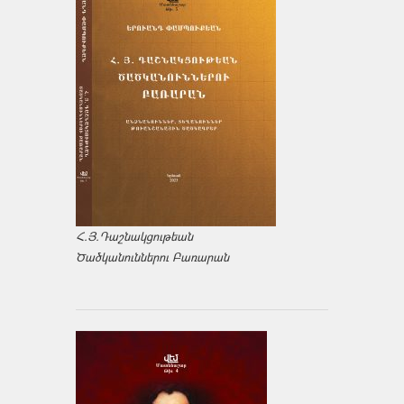
Հ.Յ.Դաշնակցութեան
Ծածկանուններու Բառարան