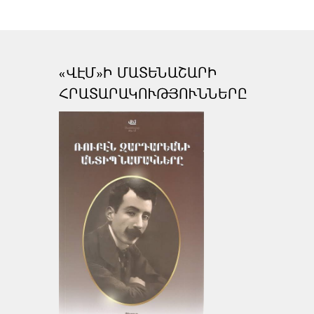
«ՎԷՄ»Ի ՄԱՏԵՆԱՇԱՐԻ
ՀՐԱՏԱՐԱԿՈՒԹՅՈՒՆՆԵՐԸ