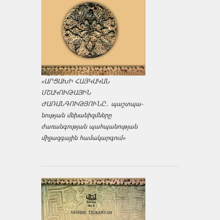
«ԱՐՑԱԽԻ ՀԱՅԿԱԿԱՆ
ՄՇԱԿՈՒԹԱՅԻՆ
ԺԱՌԱՆԳՈՒԹՅՈՒՆԸ․ պաշտպա­
նության մեխանիզմները
ժառանգության պահպանության
միջազ­գային համակարգում»