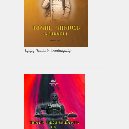
Նիկոլ Դուման. Նամականի