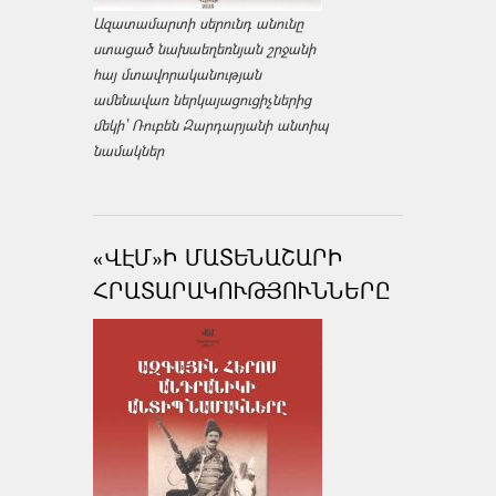
Ազատամարտի սերունդ անունը
ստացած նախաեղեռնյան շրջանի
հայ մտավորականության
ամենավառ ներկայացուցիչներից
մեկի՝ Ռուբեն Զարդարյանի անտիպ
նամակներ
«ՎԷՄ»Ի ՄԱՏԵՆԱՇԱՐԻ
ՀՐԱՏԱՐԱԿՈՒԹՅՈՒՆՆԵՐԸ