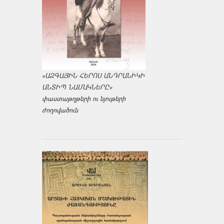
«ԱԶԳԱՅԻՆ ՀԵՐՈՍ ԱՆԴՐԱՆԻԿԻ
ԱՆՏԻՊ ՆԱՄԱԿՆԵՐԸ»
փաստաթղթերի ու նյութերի
ժողովածուն