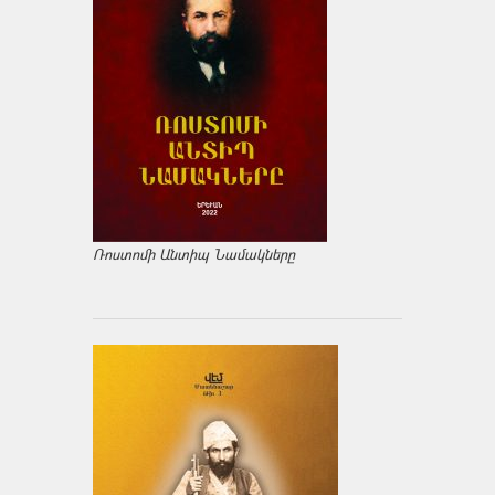
Ռոստոմի Անտիպ Նամակները