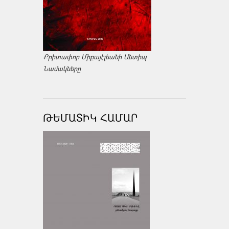
Քրիտափոր Միքայէլեանի Անտիպ
Նամակները
ԹԵՄԱՏԻԿ ՀԱՄԱՐ