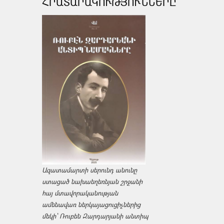
ՀՐԱՏԱՐԱԿՈՒԹՅՈՒՆՆԵՐԸ
Ազատամարտի սերունդ անունը
ստացած նախաեղեռնյան շրջանի
հայ մտավորականության
ամենավառ ներկայացուցիչներից
մեկի՝ Ռուբեն Զարդարյանի անտիպ