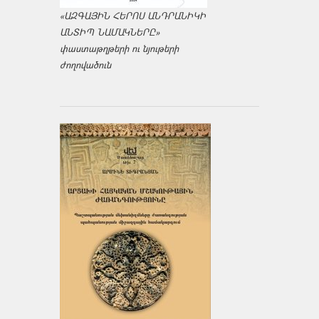
«ԱԶԳԱՅԻՆ ՀԵՐՈՍ ԱՆԴՐԱՆԻԿԻ
ԱՆՏԻՊ ՆԱՄԱԿՆԵՐԸ»
փաստաթղթերի ու նյութերի
ժողովածուն