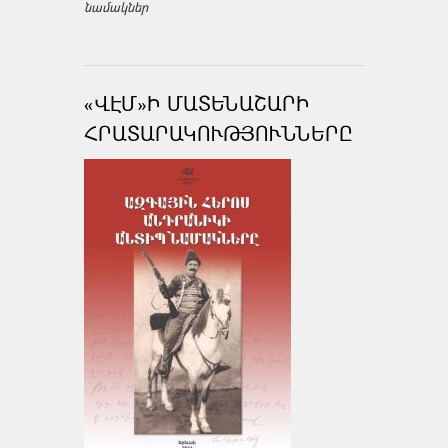
նամակներ
«ՎԷՄ»Ի ՄԱՏԵՆԱՇԱՐԻ
ՀՐԱՏԱՐԱԿՈՒԹՅՈՒՆՆԵՐԸ