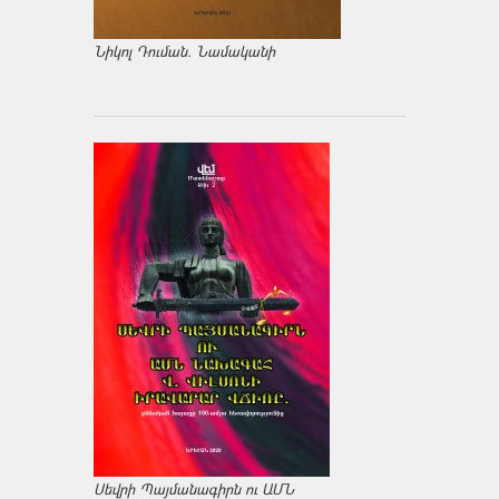
Նիկոլ Դուման. Նամականի
Սեվրի Պայմանագիրն ու ԱՄՆ