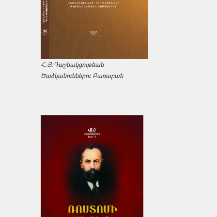
Հ.Յ.Դաշնակցութեան
Ծածկանուններու Բառարան