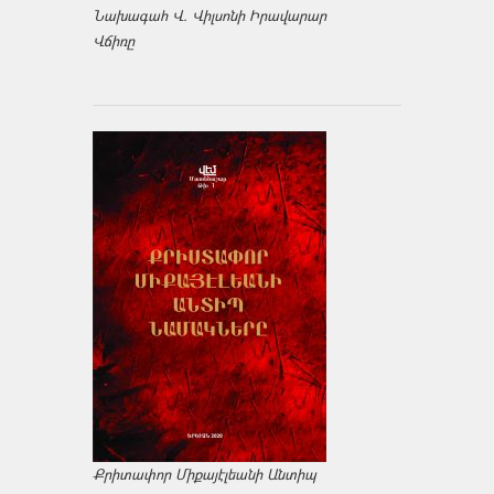
Նախագահ Վ. Վիլսոնի Իրավարար
Վճիռը
Քրիտափոր Միքայէլեանի Անտիպ