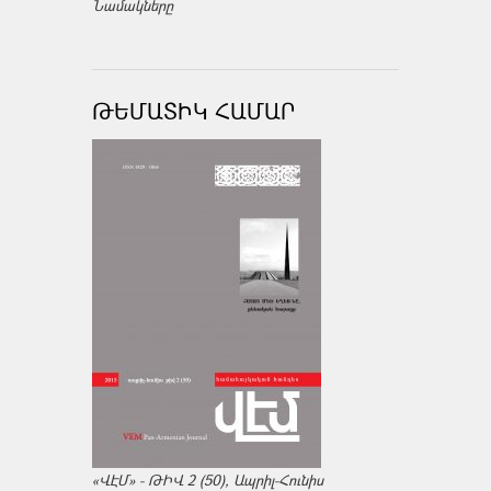
Նամակները
ԹԵՄԱՏԻԿ ՀԱՄԱՐ
«ՎԷՄ» - ԹԻՎ 2 (50), Ապրիլ-Հունիս