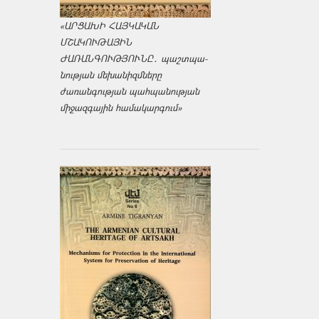
«ԱՐՑԱԽԻ ՀԱՅԿԱԿԱՆ
ՄՇԱԿՈՒԹԱՅԻՆ
ԺԱՌԱՆԳՈՒԹՅՈՒՆԸ․ պաշտպա­
նության մեխանիզմները
ժառանգության պահպանության
միջազ­գային համակարգում»