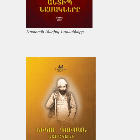
Ռոստոմի Անտիպ Նամակները