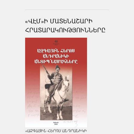
«ՎԷՄ»Ի ՄԱՏԵՆԱՇԱՐԻ
ՀՐԱՏԱՐԱԿՈՒԹՅՈՒՆՆԵՐԸ
«ԱԶԳԱՅԻՆ ՀԵՐՈՍ ԱՆԴՐԱՆԻԿԻ