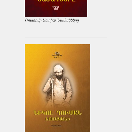
Ռոստոմի Անտիպ Նամակները