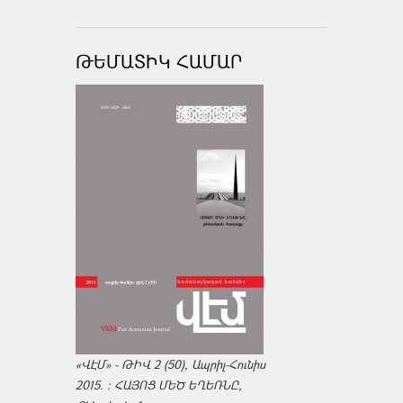
ԹԵՄԱՏԻԿ ՀԱՄԱՐ
«ՎԷՄ» - ԹԻՎ 2 (50), Ապրիլ-Հունիս
2015. : ՀԱՅՈՑ ՄԵԾ ԵՂԵՌՆԸ,