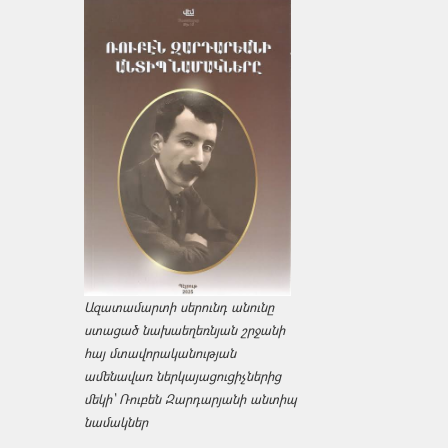
Ազատամարտի սերունդ անունը
ստացած նախաեղեռնյան շրջանի
հայ մտավորականության
ամենավառ ներկայացուցիչներից
մեկի՝ Ռուբեն Զարդարյանի անտիպ
նամակներ