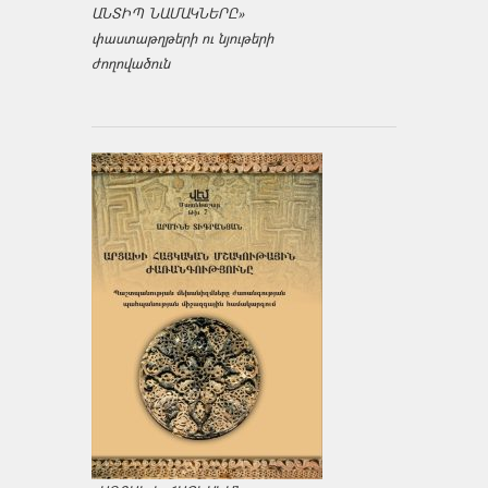
ԱՆՏԻՊ ՆԱՄԱԿՆԵՐԸ»
փաստաթղթերի ու նյութերի
ժողովածուն