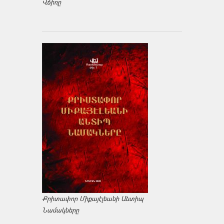
Վճիռը
Քրիտափոր Միքայէլեանի Անտիպ
Նամակները