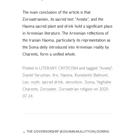
The main conclusion of the article is that
Zoroastrianism, its sacred text ”Avesta”, and the
Haoma sacred plant and drink hold a significant place
in Armenian literature. The Armenian reflections of
the Iranian Haoma, particularly its representation as
the Soma deity introduced into Armenian reality by
Charents, form a unified whole.
Posted in
LITERARY CRITICISM
and tagged
''Avesta"
,
Daniel Varuzhan
,
fire
,
Haoma
,
Konstantin Balmont
,
Leo
,
myth
,
sacred drink
,
simvolizm
,
Soma
,
Yeghishe
Charents
,
Zoroaster
,
Zoroastrian religion
on
2025-
07-24
.
←
THE GOVERNORSHIP (KOGHMNAKALUTYUN) DURING