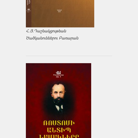
Հ.Յ.Դաշնակցութեան
Ծածկանուններու Բառարան