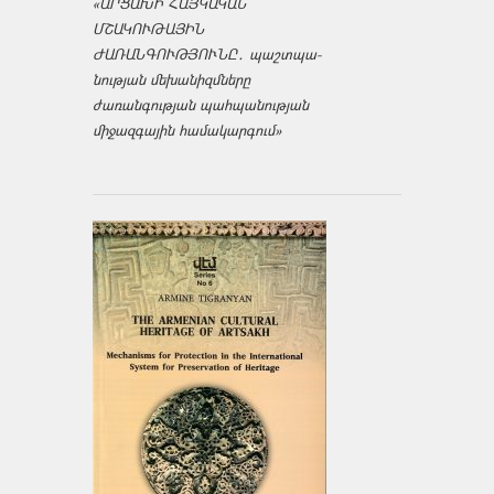
«ԱՐՑԱԽԻ ՀԱՅԿԱԿԱՆ
ՄՇԱԿՈՒԹԱՅԻՆ
ԺԱՌԱՆԳՈՒԹՅՈՒՆԸ․ պաշտպա­
նության մեխանիզմները
ժառանգության պահպանության
միջազ­գային համակարգում»