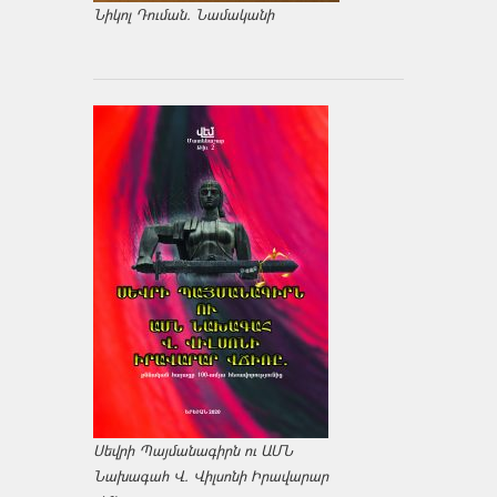
Նիկոլ Դուման. Նամականի
Սեվրի Պայմանագիրն ու ԱՄՆ
Նախագահ Վ. Վիլսոնի Իրավարար