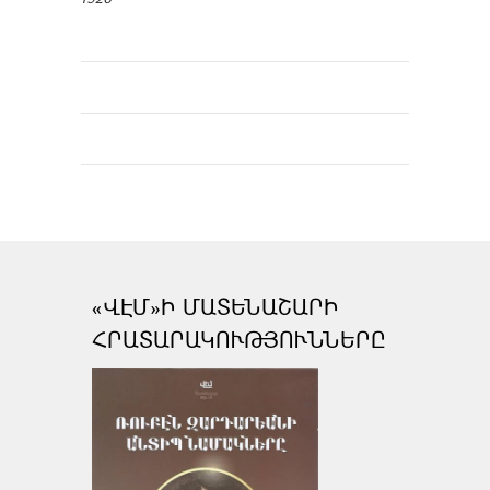
«ՎԷՄ»Ի ՄԱՏԵՆԱՇԱՐԻ
ՀՐԱՏԱՐԱԿՈՒԹՅՈՒՆՆԵՐԸ