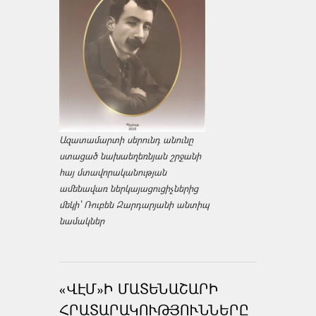
Ազատամարտի սերունդ անունը
ստացած նախաեղեռնյան շրջանի
հայ մտավորականության
ամենավառ ներկայացուցիչներից
մեկի՝ Ռուբեն Զարդարյանի անտիպ
նամակներ
«ՎԷՄ»Ի ՄԱՏԵՆԱՇԱՐԻ
ՀՐԱՏԱՐԱԿՈՒԹՅՈՒՆՆԵՐԸ