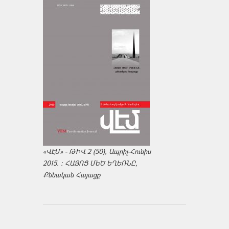
«ՎԷՄ» - ԹԻՎ 2 (50), Ապրիլ-Հունիս
2015. : ՀԱՅՈՑ ՄԵԾ ԵՂԵՌՆԸ,
Քննական Հայացք