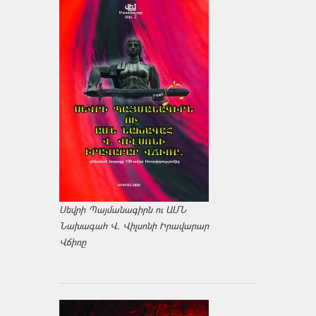
Սեվրի Պայմանագիրն ու ԱՄՆ
Նախագահ Վ. Վիլսոնի Իրավարար
Վճիռը