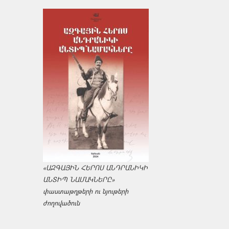
«ԱԶԳԱՅԻՆ ՀԵՐՈՍ ԱՆԴՐԱՆԻԿԻ
ԱՆՏԻՊ ՆԱՄԱԿՆԵՐԸ»
փաստաթղթերի ու նյութերի
ժողովածուն