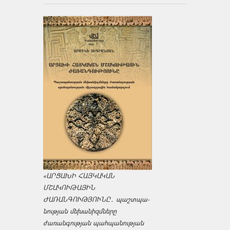
«ԱՐՑԱԽԻ ՀԱՅԿԱԿԱՆ
ՄՇԱԿՈՒԹԱՅԻՆ
ԺԱՌԱՆԳՈՒԹՅՈՒՆԸ․ պաշտպա­
նության մեխանիզմները
ժառանգության պահպանության