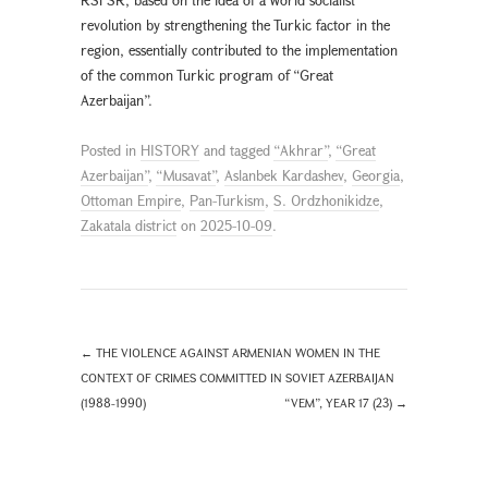
revolution by strengthening the Turkic factor in the
region, essentially contributed to the implementation
of the common Turkic program of “Great
Azerbaijan”.
Posted in
HISTORY
and tagged
“Akhrar”
,
“Great
Azerbaijan”
,
“Musavat”
,
Aslanbek Kardashev
,
Georgia
,
Ottoman Empire
,
Pan-Turkism
,
S. Ordzhonikidze
,
Zakatala district
on
2025-10-09
.
←
THE VIOLENCE AGAINST ARMENIAN WOMEN IN THE
CONTEXT OF CRIMES COMMITTED IN SOVIET AZERBAIJAN
(1988-1990)
“VEM”, YEAR 17 (23)
→