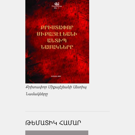
Քրիտափոր Միքայէլեանի Անտիպ
Նամակները
ԹԵՄԱՏԻԿ ՀԱՄԱՐ