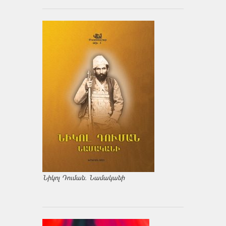
Նիկոլ Դուման. Նամականի