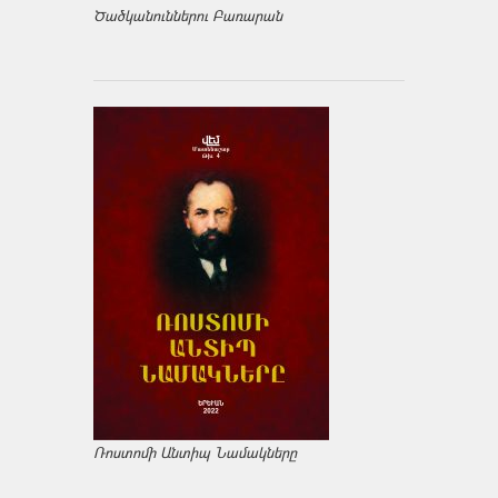
Ծածկանուններու Բառարան
Ռոստոմի Անտիպ Նամակները