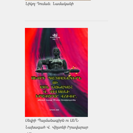
Նիկոլ Դուման. Նամականի
Սեվրի Պայմանագիրն ու ԱՄՆ
Նախագահ Վ. Վիլսոնի Իրավարար