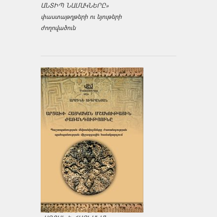
ԱՆՏԻՊ ՆԱՄԱԿՆԵՐԸ»
փաստաթղթերի ու նյութերի
ժողովածուն