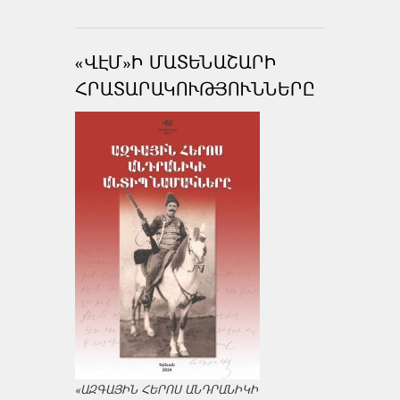
«ՎԷՄ»Ի ՄԱՏԵՆԱՇԱՐԻ
ՀՐԱՏԱՐԱԿՈՒԹՅՈՒՆՆԵՐԸ
«ԱԶԳԱՅԻՆ ՀԵՐՈՍ ԱՆԴՐԱՆԻԿԻ