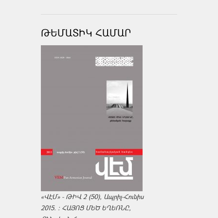
ԹԵՄԱՏԻԿ ՀԱՄԱՐ
«ՎԷՄ» - ԹԻՎ 2 (50), Ապրիլ-Հունիս
2015. : ՀԱՅՈՑ ՄԵԾ ԵՂԵՌՆԸ,