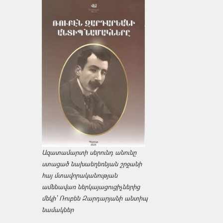
Ազատամարտի սերունդ անունը
ստացած նախաեղեռնյան շրջանի
հայ մտավորականության
ամենավառ ներկայացուցիչներից
մեկի՝ Ռուբեն Զարդարյանի անտիպ
նամակներ