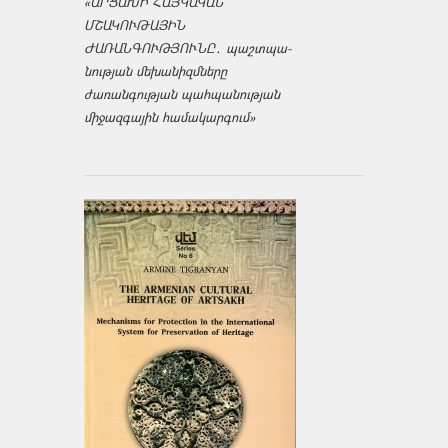
«ԱՐՑԱԽԻ ՀԱՅԿԱԿԱՆ
ՄՇԱԿՈՒԹԱՅԻՆ
ԺԱՌԱՆԳՈՒԹՅՈՒՆԸ․ պաշտպա­
նության մեխանիզմները
ժառանգության պահպանության
միջազ­գային համակարգում»