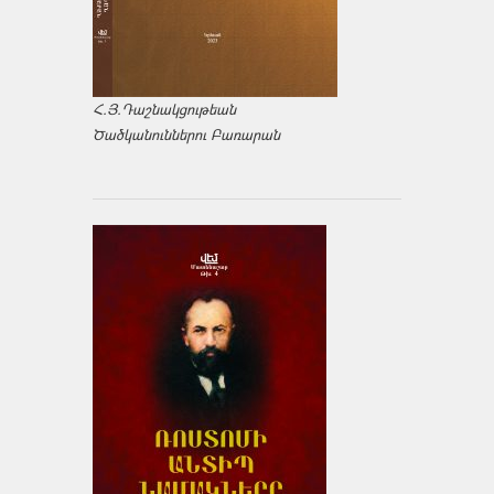
Հ.Յ.Դաշնակցութեան
Ծածկանուններու Բառարան