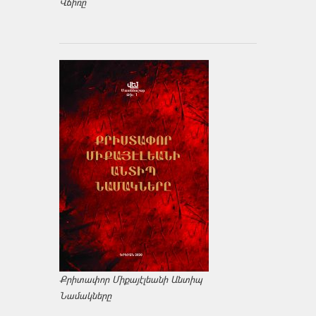
Վճիռը
Քրիտափոր Միքայէլեանի Անտիպ
Նամակները