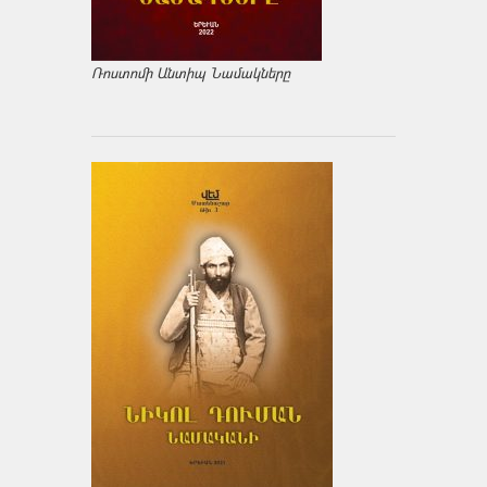
Ռոստոմի Անտիպ Նամակները