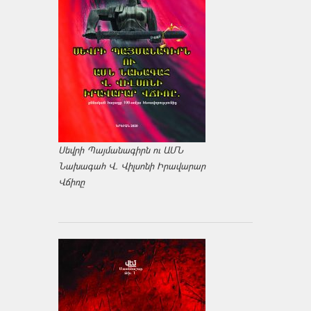
Սեվրի Պայմանագիրն ու ԱՄՆ
Նախագահ Վ. Վիլսոնի Իրավարար
Վճիռը