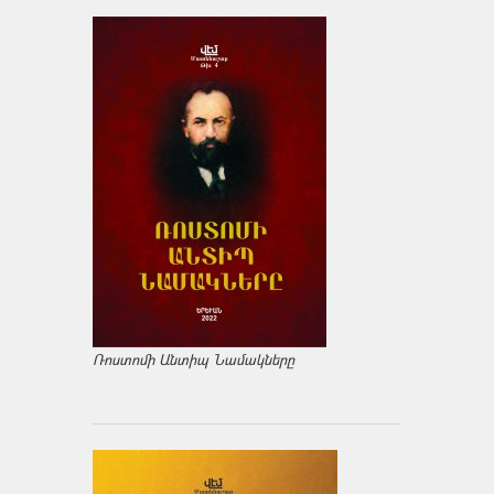
Ռոստոմի Անտիպ Նամակները