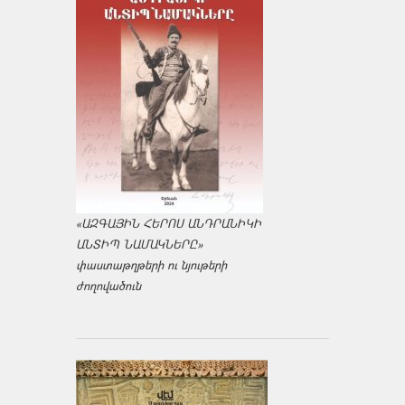
«ԱԶԳԱՅԻՆ ՀԵՐՈՍ ԱՆԴՐԱՆԻԿԻ
ԱՆՏԻՊ ՆԱՄԱԿՆԵՐԸ»
փաստաթղթերի ու նյութերի
ժողովածուն