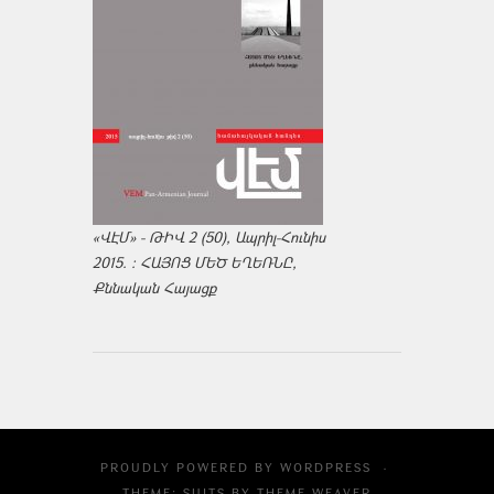
«ՎԷՄ» - ԹԻՎ 2 (50), Ապրիլ-Հունիս
2015. : ՀԱՅՈՑ ՄԵԾ ԵՂԵՌՆԸ,
Քննական Հայացք
PROUDLY POWERED BY
WORDPRESS
·
THEME: SUITS BY
THEME WEAVER