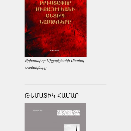
Քրիտափոր Միքայէլեանի Անտիպ
Նամակները
ԹԵՄԱՏԻԿ ՀԱՄԱՐ