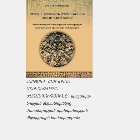
«ԱՐՑԱԽԻ ՀԱՅԿԱԿԱՆ
ՄՇԱԿՈՒԹԱՅԻՆ
ԺԱՌԱՆԳՈՒԹՅՈՒՆԸ․ պաշտպա­
նության մեխանիզմները
ժառանգության պահպանության
միջազ­գային համակարգում»