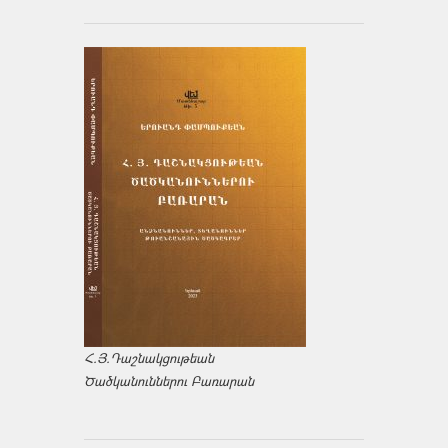
Հ.Յ.Դաշնակցութեան
Ծածկանուններու Բառարան