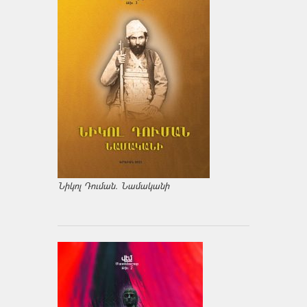
Նիկոլ Դուման. Նամականի