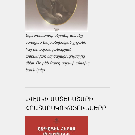
Ազատամարտի սերունդ անունը
ստացած նախաեղեռնյան շրջանի
հայ մտավորականության
ամենավառ ներկայացուցիչներից
մեկի՝ Ռուբեն Զարդարյանի անտիպ
նամակներ
«ՎԷՄ»Ի ՄԱՏԵՆԱՇԱՐԻ
ՀՐԱՏԱՐԱԿՈՒԹՅՈՒՆՆԵՐԸ