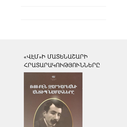
«ՎԷՄ»Ի ՄԱՏԵՆԱՇԱՐԻ
ՀՐԱՏԱՐԱԿՈՒԹՅՈՒՆՆԵՐԸ