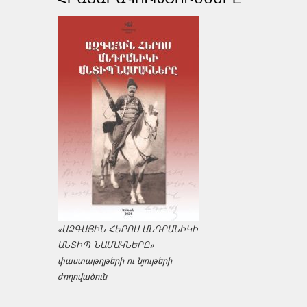
«ԱԶԳԱՅԻՆ ՀԵՐՈՍ ԱՆԴՐԱՆԻԿԻ
ԱՆՏԻՊ ՆԱՄԱԿՆԵՐԸ»
փաստաթղթերի ու նյութերի
ժողովածուն