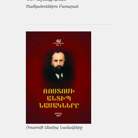
Ծածկանուններու Բառարան
Ռոստոմի Անտիպ Նամակները