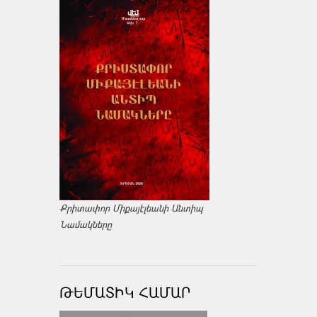
Քրիտափոր Միքայէլեանի Անտիպ
Նամակները
ԹԵՄԱՏԻԿ ՀԱՄԱՐ