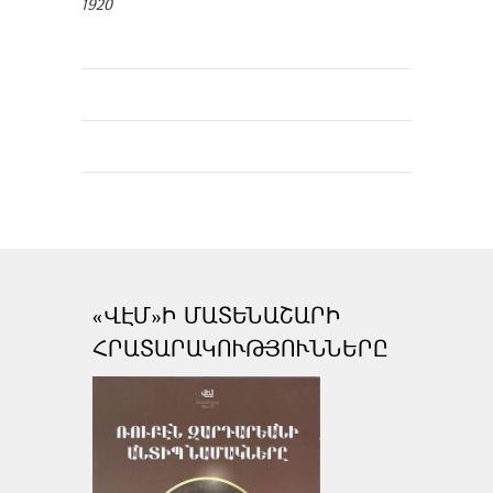
1920
«ՎԷՄ»Ի ՄԱՏԵՆԱՇԱՐԻ
ՀՐԱՏԱՐԱԿՈՒԹՅՈՒՆՆԵՐԸ