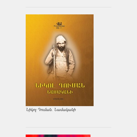
Նիկոլ Դուման. Նամականի