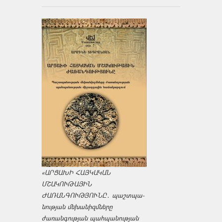
«ԱՐՑԱԽԻ ՀԱՅԿԱԿԱՆ
ՄՇԱԿՈՒԹԱՅԻՆ
ԺԱՌԱՆԳՈՒԹՅՈՒՆԸ․ պաշտպա­
նության մեխանիզմները
ժառանգության պահպանության