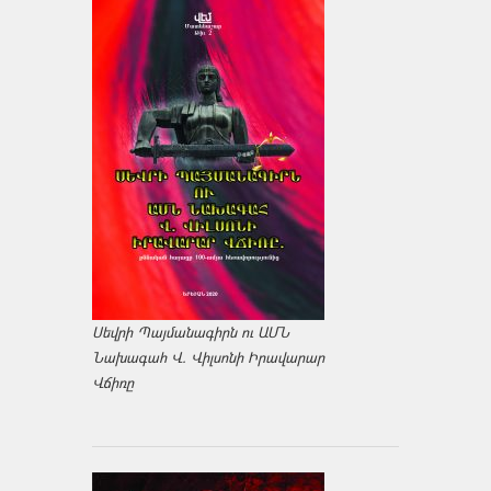
Սեվրի Պայմանագիրն ու ԱՄՆ
Նախագահ Վ. Վիլսոնի Իրավարար
Վճիռը