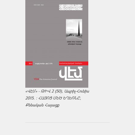
«ՎԷՄ» - ԹԻՎ 2 (50), Ապրիլ-Հունիս
2015. : ՀԱՅՈՑ ՄԵԾ ԵՂԵՌՆԸ,
Քննական Հայացք