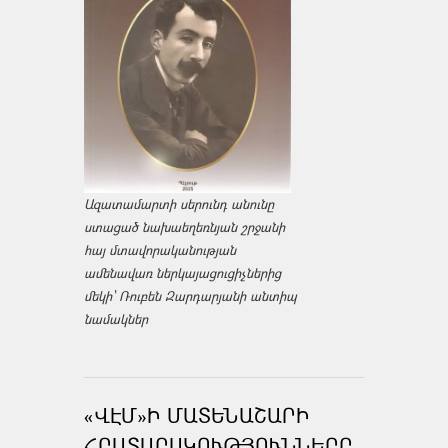
Ազատամարտի սերունդ անունը
ստացած նախաեղեռնյան շրջանի
հայ մտավորականության
ամենավառ ներկայացուցիչներից
մեկի՝ Ռուբեն Զարդարյանի անտիպ
նամակներ
«ՎԷՄ»Ի ՄԱՏԵՆԱՇԱՐԻ
ՀՐԱՏԱՐԱԿՈՒԹՅՈՒՆՆԵՐԸ