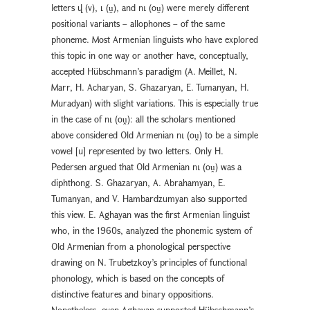
letters վ (v), ւ (ṷ), and ու (oṷ) were merely different
positional variants – allophones – of the same
phoneme. Most Armenian linguists who have explored
this topic in one way or another have, conceptually,
accepted Hübschmann’s paradigm (A. Meillet, N.
Marr, H. Acharyan, S. Ghazaryan, E. Tumanyan, H.
Muradyan) with slight variations. This is especially true
in the case of ու (oṷ): all the scholars mentioned
above considered Old Armenian ու (oṷ) to be a simple
vowel [u] represented by two letters. Only H.
Pedersen argued that Old Armenian ու (oṷ) was a
diphthong. S. Ghazaryan, A. Abrahamyan, E.
Tumanyan, and V. Hambardzumyan also supported
this view. E. Aghayan was the first Armenian linguist
who, in the 1960s, analyzed the phonemic system of
Old Armenian from a phonological perspective
drawing on N. Trubetzkoy’s principles of functional
phonology, which is based on the concepts of
distinctive features and binary oppositions.
Nonetheless, even Aghayan supported Hübschmann’s