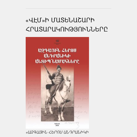
«ՎԷՄ»Ի ՄԱՏԵՆԱՇԱՐԻ
ՀՐԱՏԱՐԱԿՈՒԹՅՈՒՆՆԵՐԸ
«ԱԶԳԱՅԻՆ ՀԵՐՈՍ ԱՆԴՐԱՆԻԿԻ