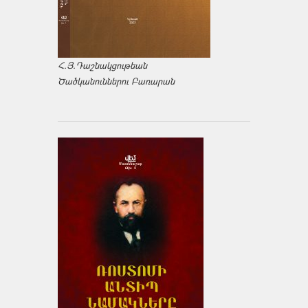
Հ.Յ.Դաշնակցութեան
Ծածկանուններու Բառարան