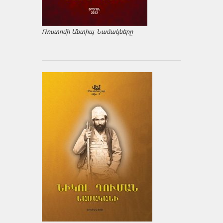
Ռոստոմի Անտիպ Նամակները