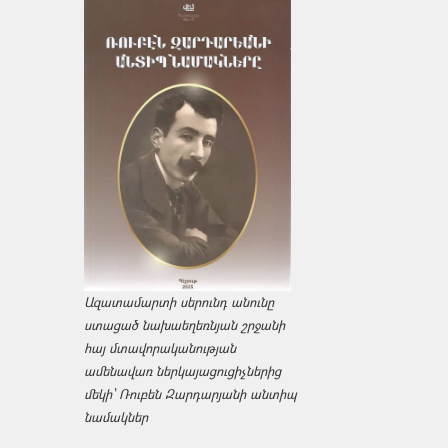
Ազատամարտի սերունդ անունը
ստացած նախաեղեռնյան շրջանի
հայ մտավորականության
ամենավառ ներկայացուցիչներից
մեկի՝ Ռուբեն Զարդարյանի անտիպ
նամակներ