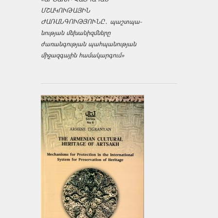
ՄՇԱԿՈՒԹԱՅԻՆ
ԺԱՌԱՆԳՈՒԹՅՈՒՆԸ․ պաշտպա­
նության մեխանիզմները
ժառանգության պահպանության
միջազ­գային համակարգում»