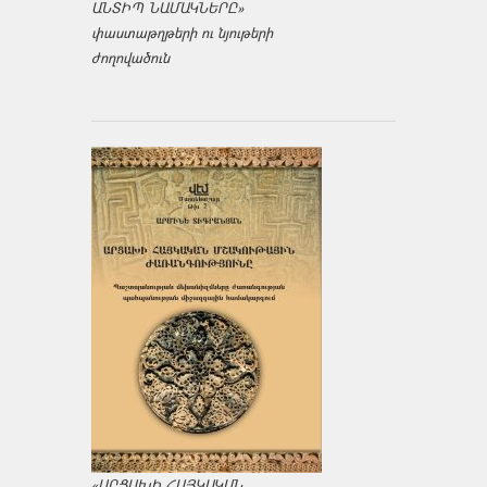
ԱՆՏԻՊ ՆԱՄԱԿՆԵՐԸ»
փաստաթղթերի ու նյութերի
ժողովածուն
«ԱՐՑԱԽԻ ՀԱՅԿԱԿԱՆ