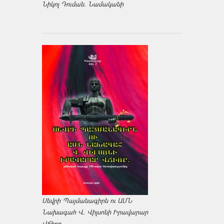
Նիկոլ Դուման. Նամականի
Սեվրի Պայմանագիրն ու ԱՄՆ
Նախագահ Վ. Վիլսոնի Իրավարար
Վճիռը