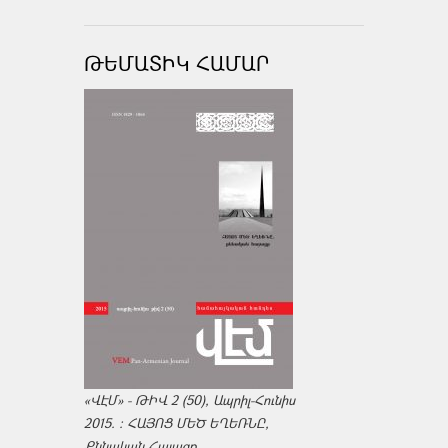
ԹԵՄԱՏԻԿ ՀԱՄԱՐ
«ՎԷՄ» - ԹԻՎ 2 (50), Ապրիլ-Հունիս
2015. : ՀԱՅՈՑ ՄԵԾ ԵՂԵՌՆԸ,
Քննական Հայացք