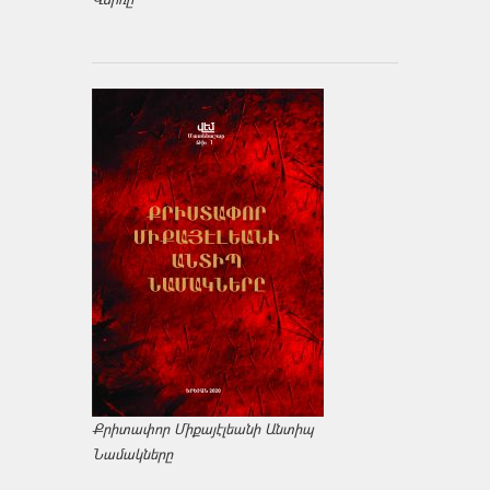
Քրիտափոր Միքայէլեանի Անտիպ
Նամակները