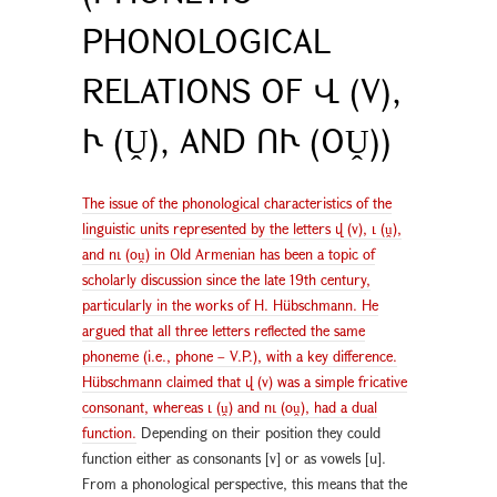
PHONOLOGICAL
RELATIONS OF Վ (V),
Ւ (Ṷ), AND ՈՒ (OṶ))
The issue of the phonological characteristics of the
linguistic units represented by the letters վ (v), ւ (ṷ),
and ու (oṷ) in Old Armenian has been a topic of
scholarly discussion since the late 19th century,
particularly in the works of H. Hübschmann. He
argued that all three letters reflected the same
phoneme (i.e., phone – V.P.), with a key difference.
Hübschmann claimed that վ (v) was a simple fricative
consonant, whereas ւ (ṷ) and ու (oṷ), had a dual
function.
Depending on their position they could
function either as consonants [v] or as vowels [u].
From a phonological perspective, this means that the