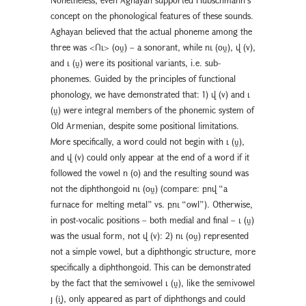
concept on the phonological features of these sounds.
Aghayan believed that the actual phoneme among the
three was <Ու> (oṷ) – a sonorant, while ու (oṷ), վ (v),
and ւ (ṷ) were its positional variants, i.e. sub-
phonemes. Guided by the principles of functional
phonology, we have demonstrated that: 1) վ (v) and ւ
(ṷ) were integral members of the phonemic system of
Old Armenian, despite some positional limitations.
More specifically, a word could not begin with ւ (ṷ),
and վ (v) could only appear at the end of a word if it
followed the vowel ո (o) and the resulting sound was
not the diphthongoid ու (oṷ) (compare: բով “a
furnace for melting metal” vs. բու “owl”). Otherwise,
in post-vocalic positions – both medial and final – ւ (ṷ)
was the usual form, not վ (v): 2) ու (oṷ) represented
not a simple vowel, but a diphthongic structure, more
specifically a diphthongoid. This can be demonstrated
by the fact that the semivowel ւ (ṷ), like the semivowel
յ (i̭), only appeared as part of diphthongs and could