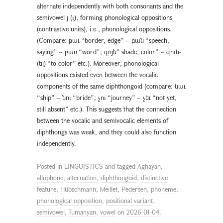
alternate independently with both consonants and the
semivowel յ (i̭), forming phonological oppositions
(contrastive units), i.e., phonological oppositions.
(Compare: բաւ “border, edge” ~ բան “speech,
saying” ~ բառ “word”; գոյն” shade, color” ~ գուն-
(ել) “to color” etc.). Moreover, phonological
oppositions existed even between the vocalic
components of the same diphthongoid (compare: նաւ
“ship” ~ նու “bride”; չու “journey” ~ չեւ “not yet,
still absent” etc.). This suggests that the connection
between the vocalic and semivocalic elements of
diphthongs was weak, and they could also function
independently.
Posted in
LINGUISTICS
and tagged
Aghayan
,
allophone
,
alternation
,
diphthongoid
,
distinctive
feature
,
Hübschmann
,
Meillet
,
Pedersen
,
phoneme
,
phonological opposition
,
positional variant
,
semivowel
,
Tumanyan
,
vowel
on
2026-01-04
.