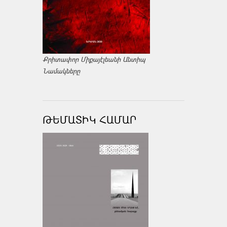
Քրիտափոր Միքայէլեանի Անտիպ
Նամակները
ԹԵՄԱՏԻԿ ՀԱՄԱՐ