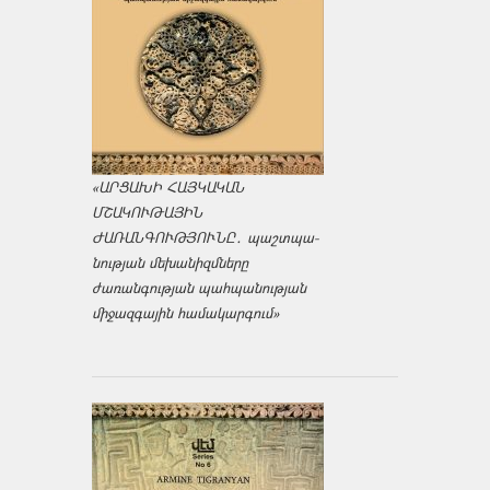
«ԱՐՑԱԽԻ ՀԱՅԿԱԿԱՆ
ՄՇԱԿՈՒԹԱՅԻՆ
ԺԱՌԱՆԳՈՒԹՅՈՒՆԸ․ պաշտպա­
նության մեխանիզմները
ժառանգության պահպանության
միջազ­գային համակարգում»