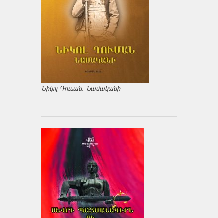
Նիկոլ Դուման. Նամականի