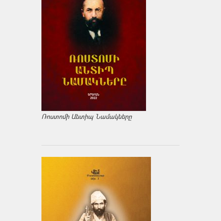
Ռոստոմի Անտիպ Նամակները