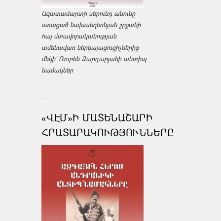
Ազատամարտի սերունդ անունը
ստացած նախաեղեռնյան շրջանի
հայ մտավորականության
ամենավառ ներկայացուցիչներից
մեկի՝ Ռուբեն Զարդարյանի անտիպ
նամակներ
«ՎԷՄ»Ի ՄԱՏԵՆԱՇԱՐԻ
ՀՐԱՏԱՐԱԿՈՒԹՅՈՒՆՆԵՐԸ