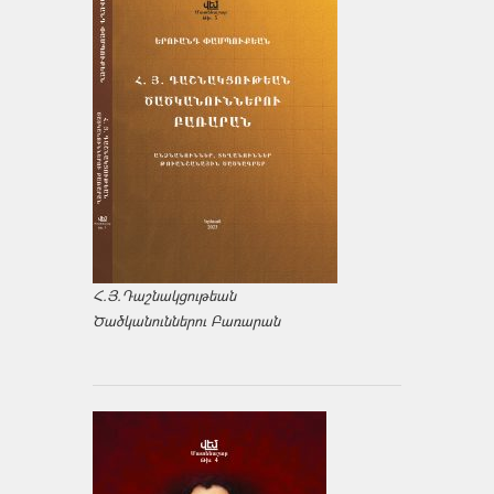
Հ.Յ.Դաշնակցութեան
Ծածկանուններու Բառարան