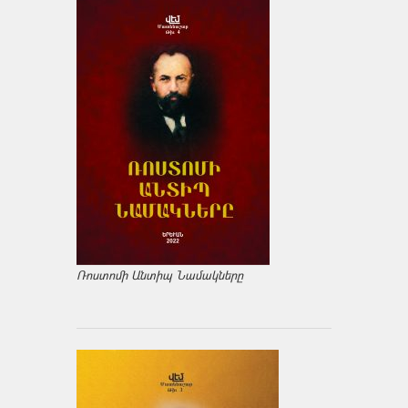
Ռոստոմի Անտիպ Նամակները