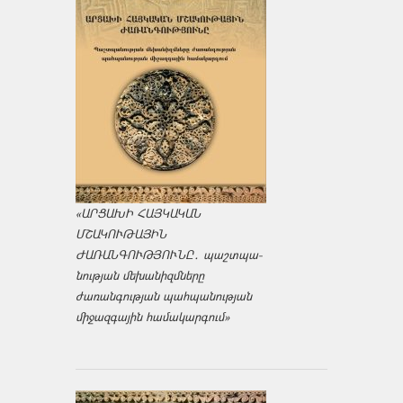
«ԱՐՑԱԽԻ ՀԱՅԿԱԿԱՆ
ՄՇԱԿՈՒԹԱՅԻՆ
ԺԱՌԱՆԳՈՒԹՅՈՒՆԸ․ պաշտպա­
նության մեխանիզմները
ժառանգության պահպանության
միջազ­գային համակարգում»