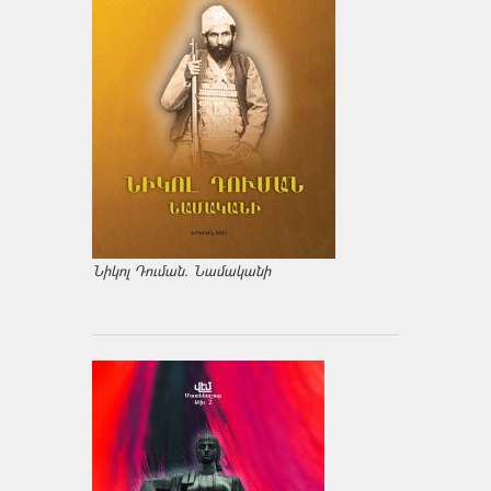
Նիկոլ Դուման. Նամականի