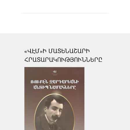
«ՎԷՄ»Ի ՄԱՏԵՆԱՇԱՐԻ
ՀՐԱՏԱՐԱԿՈՒԹՅՈՒՆՆԵՐԸ