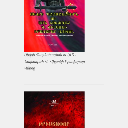
Սեվրի Պայմանագիրն ու ԱՄՆ
Նախագահ Վ. Վիլսոնի Իրավարար
Վճիռը