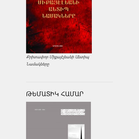
Քրիտափոր Միքայէլեանի Անտիպ
Նամակները
ԹԵՄԱՏԻԿ ՀԱՄԱՐ