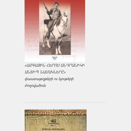
«ԱԶԳԱՅԻՆ ՀԵՐՈՍ ԱՆԴՐԱՆԻԿԻ
ԱՆՏԻՊ ՆԱՄԱԿՆԵՐԸ»
փաստաթղթերի ու նյութերի
ժողովածուն