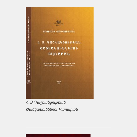
Հ.Յ.Դաշնակցութեան
Ծածկանուններու Բառարան