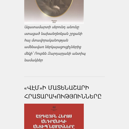
Ազատամարտի սերունդ անունը
ստացած նախաեղեռնյան շրջանի
հայ մտավորականության
ամենավառ ներկայացուցիչներից
մեկի՝ Ռուբեն Զարդարյանի անտիպ
նամակներ
«ՎԷՄ»Ի ՄԱՏԵՆԱՇԱՐԻ
ՀՐԱՏԱՐԱԿՈՒԹՅՈՒՆՆԵՐԸ