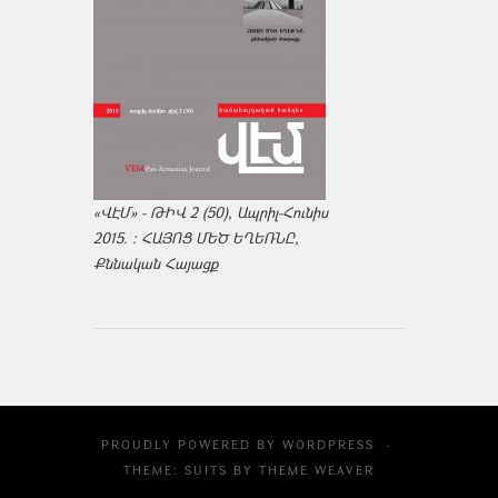
«ՎԷՄ» - ԹԻՎ 2 (50), Ապրիլ-Հունիս
2015. : ՀԱՅՈՑ ՄԵԾ ԵՂԵՌՆԸ,
Քննական Հայացք
PROUDLY POWERED BY
WORDPRESS
·
THEME: SUITS BY
THEME WEAVER