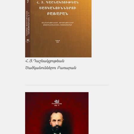
Հ.Յ.Դաշնակցութեան
Ծածկանուններու Բառարան