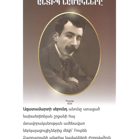
Ազատամարտի սերունդ
անունը ստացած
նախաեղեռնյան շրջանի հայ
մտավորականության ամենավառ
ներկայացուցիչներից մեկի՝ Ռուբեն
Զարդարյանի անտիպ նամակների ժողովածուն