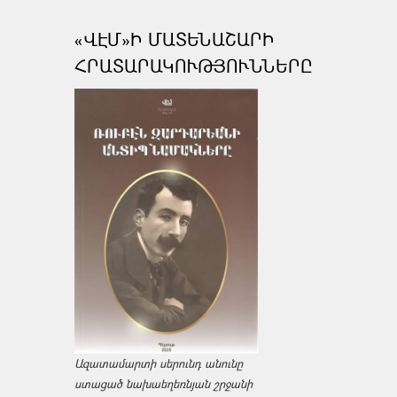
«ՎԷՄ»Ի ՄԱՏԵՆԱՇԱՐԻ
ՀՐԱՏԱՐԱԿՈՒԹՅՈՒՆՆԵՐԸ
Ազատամարտի սերունդ անունը
ստացած նախաեղեռնյան շրջանի