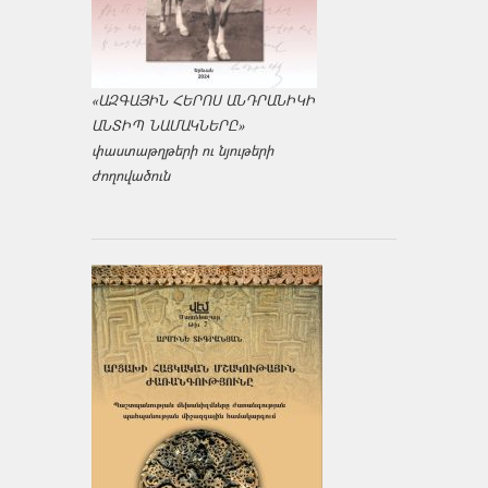
«ԱԶԳԱՅԻՆ ՀԵՐՈՍ ԱՆԴՐԱՆԻԿԻ
ԱՆՏԻՊ ՆԱՄԱԿՆԵՐԸ»
փաստաթղթերի ու նյութերի
ժողովածուն