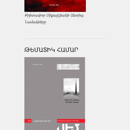
Քրիտափոր Միքայէլեանի Անտիպ
Նամակները
ԹԵՄԱՏԻԿ ՀԱՄԱՐ