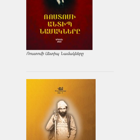
Ռոստոմի Անտիպ Նամակները