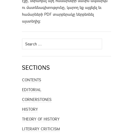
էջը, ներառյալ այդ համարների մասին ակնարկն
ու մատենագիտությունը, կարող եք այցելել եւ
համարների PDF տարբերակը ներբեռնել
այստեղից
։
Search
for:
SECTIONS
CONTENTS
EDITORIAL
CORNERSTONES
HISTORY
THEORY OF HISTORY
LITERARY CRITICISM