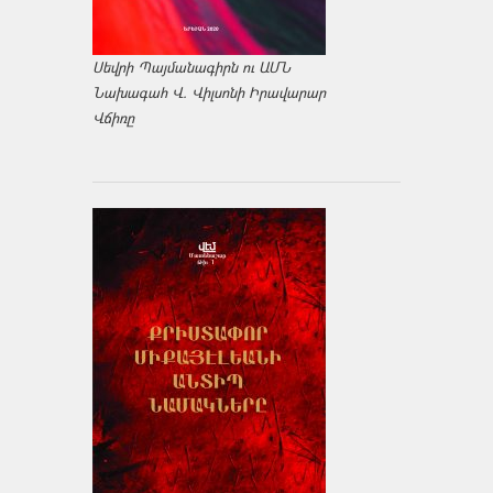
Սեվրի Պայմանագիրն ու ԱՄՆ
Նախագահ Վ. Վիլսոնի Իրավարար
Վճիռը