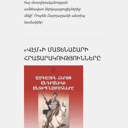
հայ մտավորականության
ամենավառ ներկայացուցիչներից
մեկի՝ Ռուբեն Զարդարյանի անտիպ
նամակներ
«ՎԷՄ»Ի ՄԱՏԵՆԱՇԱՐԻ
ՀՐԱՏԱՐԱԿՈՒԹՅՈՒՆՆԵՐԸ