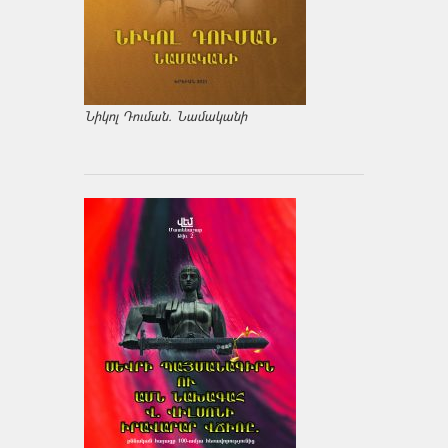
Նիկոլ Դուման. Նամականի