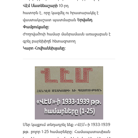
Վէմ Մատենաշարի
10-րդ
հատորն է, որը կազմել ու հրատարակել է
վաստակաշատ պատմաբան
Երվանդ
Փամբուկյանը։
Ժողովածուի համար մանրամասն առաջաբան է
գրել բարեխիղճ հետազոտող
Կարո Հովհաննիսյանը։
Մեր կայքում տեղադրել ենք «ՎԷՄ»-ի 1933-1939
թթ. բոլոր 1-25 համարները։ Համապատասխան