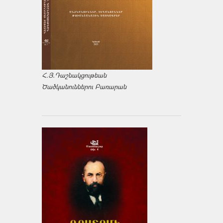
Հ.Յ.Դաշնակցութեան
Ծածկանուններու Բառարան