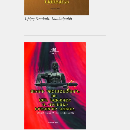
Նիկոլ Դուման. Նամականի