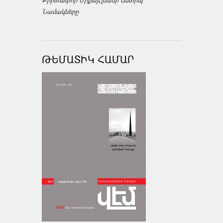
Քրիտափոր Միքայէլեանի Անտիպ
Նամակները
ԹԵՄԱՏԻԿ ՀԱՄԱՐ