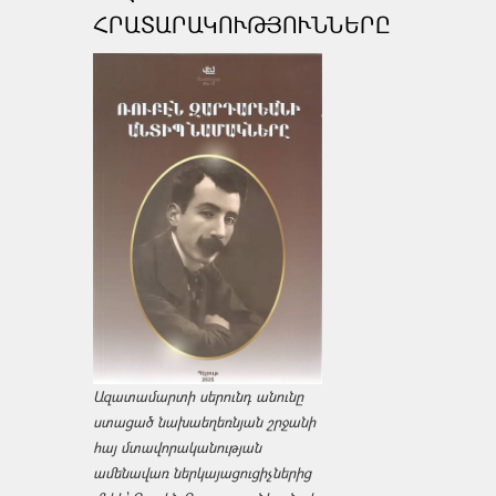
ՀՐԱՏԱՐԱԿՈՒԹՅՈՒՆՆԵՐԸ
Ազատամարտի սերունդ անունը
ստացած նախաեղեռնյան շրջանի
հայ մտավորականության
ամենավառ ներկայացուցիչներից