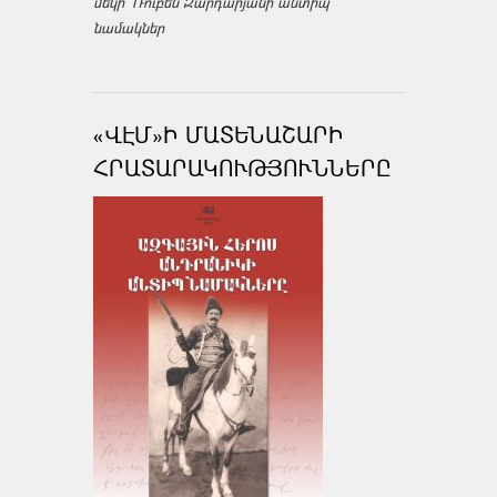
մեկի՝ Ռուբեն Զարդարյանի անտիպ
նամակներ
«ՎԷՄ»Ի ՄԱՏԵՆԱՇԱՐԻ
ՀՐԱՏԱՐԱԿՈՒԹՅՈՒՆՆԵՐԸ