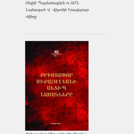
Սեվրի Պայմանագիրն ու ԱՄՆ
Նախագահ Վ. Վիլսոնի Իրավարար
Վճիռը