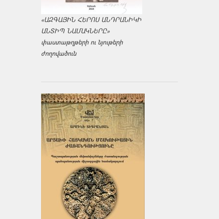
«ԱԶԳԱՅԻՆ ՀԵՐՈՍ ԱՆԴՐԱՆԻԿԻ
ԱՆՏԻՊ ՆԱՄԱԿՆԵՐԸ»
փաստաթղթերի ու նյութերի
ժողովածուն