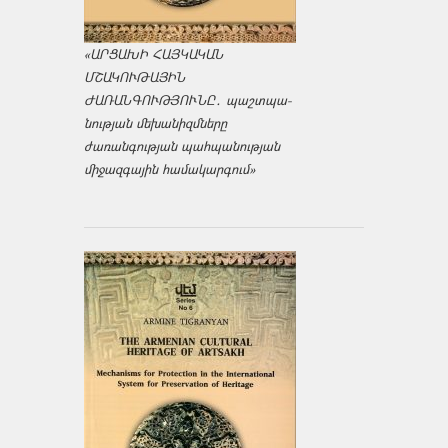
«ԱՐՑԱԽԻ ՀԱՅԿԱԿԱՆ
ՄՇԱԿՈՒԹԱՅԻՆ
ԺԱՌԱՆԳՈՒԹՅՈՒՆԸ․ պաշտպա­
նության մեխանիզմները
ժառանգության պահպանության
միջազ­գային համակարգում»