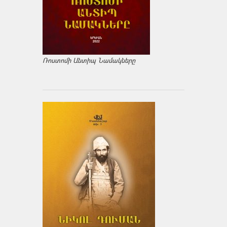
Ռոստոմի Անտիպ Նամակները