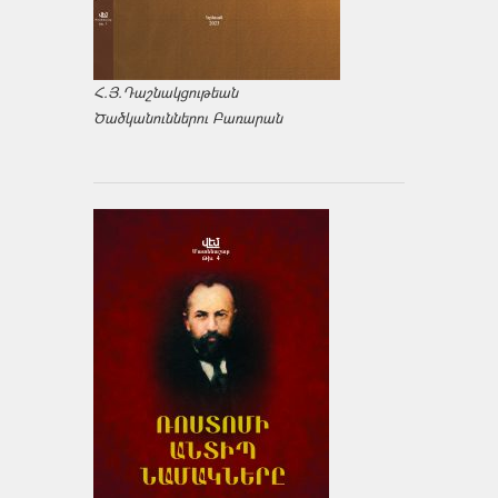
Հ.Յ.Դաշնակցութեան
Ծածկանուններու Բառարան