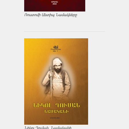
Ռոստոմի Անտիպ Նամակները
Նիկոլ Դուման. Նամականի