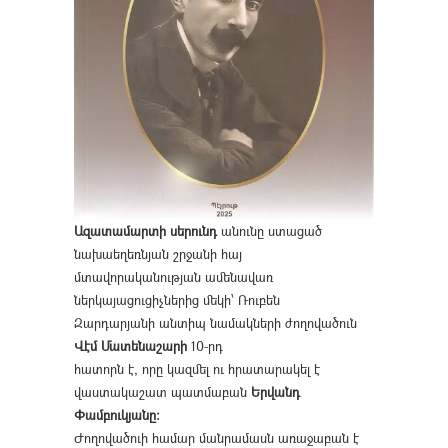
Ազատամարտի սերունդ
անունը ստացած
նախաեղեռնյան շրջանի հայ
մտավորականության ամենավառ
ներկայացուցիչներից մեկի՝ Ռուբեն
Զարդարյանի անտիպ նամակների ժողովածուն
Վէմ Մատենաշարի
10-րդ
հատորն է, որը կազմել ու հրատարակել է
վաստակաշատ պատմաբան
Երվանդ
Փամբուկյանը։
Ժողովածուի համար մանրամասն առաջաբան է