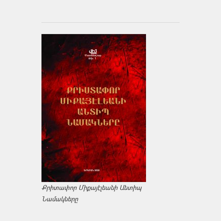
Քրիտափոր Միքայէլեանի Անտիպ
Նամակները