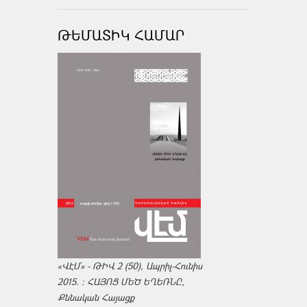
ԹԵՄԱՏԻԿ ՀԱՄԱՐ
«ՎԷՄ» - ԹԻՎ 2 (50), Ապրիլ-Հունիս
2015. : ՀԱՅՈՑ ՄԵԾ ԵՂԵՌՆԸ,
Քննական Հայացք