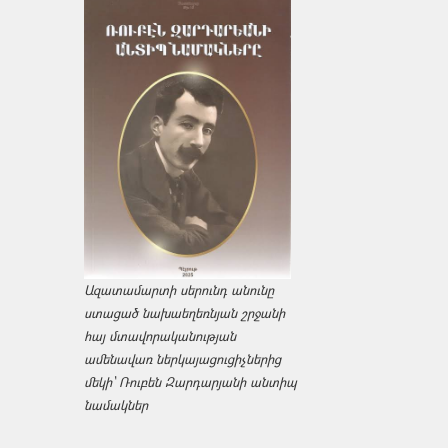
Ազատամարտի սերունդ անունը
ստացած նախաեղեռնյան շրջանի
հայ մտավորականության
ամենավառ ներկայացուցիչներից
մեկի՝ Ռուբեն Զարդարյանի անտիպ
նամակներ