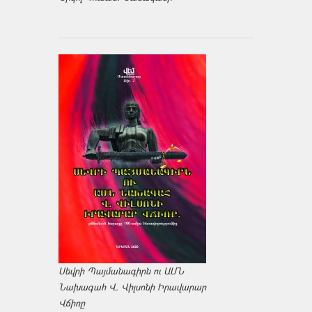
Սեվրի Պայմանագիրն ու ԱՄՆ
Նախագահ Վ. Վիլսոնի Իրավարար
Վճիռը