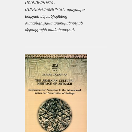
ՄՇԱԿՈՒԹԱՅԻՆ
ԺԱՌԱՆԳՈՒԹՅՈՒՆԸ․ պաշտպա­
նության մեխանիզմները
ժառանգության պահպանության
միջազ­գային համակարգում»