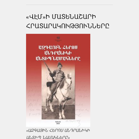
«ՎԷՄ»Ի ՄԱՏԵՆԱՇԱՐԻ
ՀՐԱՏԱՐԱԿՈՒԹՅՈՒՆՆԵՐԸ
«ԱԶԳԱՅԻՆ ՀԵՐՈՍ ԱՆԴՐԱՆԻԿԻ
ԱՆՏԻՊ ՆԱՄԱԿՆԵՐԸ»