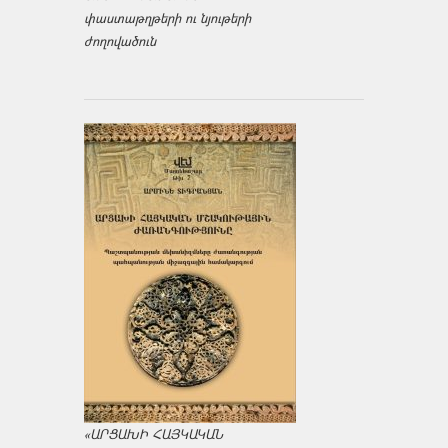
փաստաթղթերի ու նյութերի
ժողովածուն
«ԱՐՑԱԽԻ ՀԱՅԿԱԿԱՆ