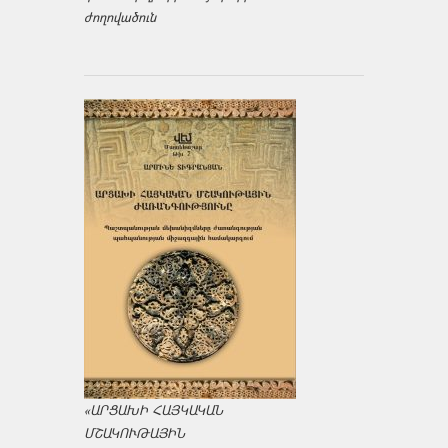
ժողովածուն
«ԱՐՑԱԽԻ ՀԱՅԿԱԿԱՆ
ՄՇԱԿՈՒԹԱՅԻՆ