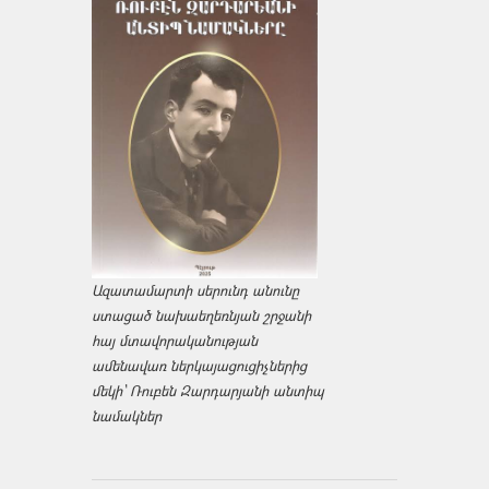
Ազատամարտի սերունդ անունը
ստացած նախաեղեռնյան շրջանի
հայ մտավորականության
ամենավառ ներկայացուցիչներից
մեկի՝ Ռուբեն Զարդարյանի անտիպ
նամակներ