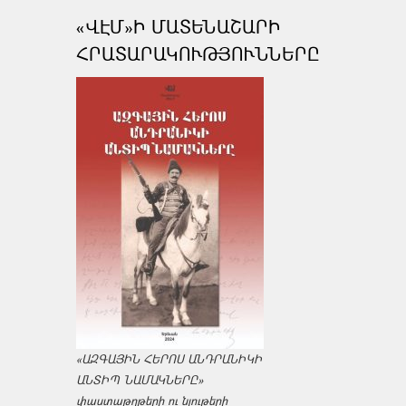
«ՎԷՄ»Ի ՄԱՏԵՆԱՇԱՐԻ
ՀՐԱՏԱՐԱԿՈՒԹՅՈՒՆՆԵՐԸ
«ԱԶԳԱՅԻՆ ՀԵՐՈՍ ԱՆԴՐԱՆԻԿԻ
ԱՆՏԻՊ ՆԱՄԱԿՆԵՐԸ»
փաստաթղթերի ու նյութերի