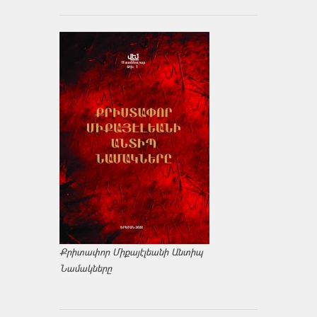
Քրիտափոր Միքայէլեանի Անտիպ
Նամակները