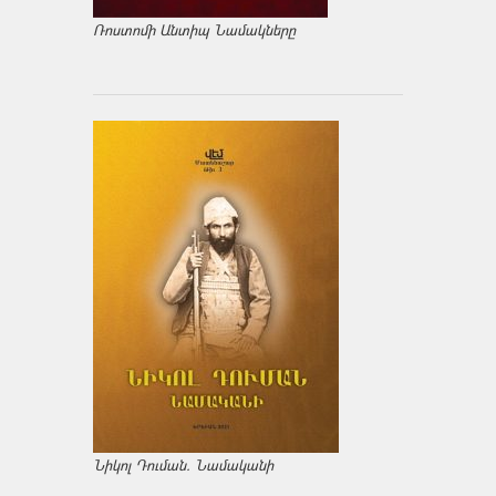
Ռոստոմի Անտիպ Նամակները
Նիկոլ Դուման. Նամականի