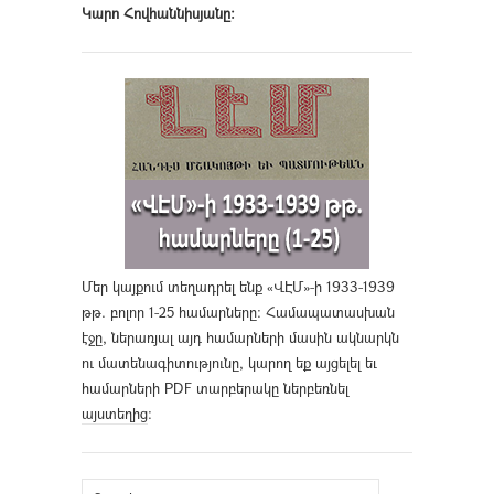
Կարո Հովհաննիսյանը։
Մեր կայքում տեղադրել ենք «ՎԷՄ»-ի 1933-1939
թթ. բոլոր 1-25 համարները։ Համապատասխան
էջը, ներառյալ այդ համարների մասին ակնարկն
ու մատենագիտությունը, կարող եք այցելել եւ
համարների PDF տարբերակը ներբեռնել
այստեղից
։
Search