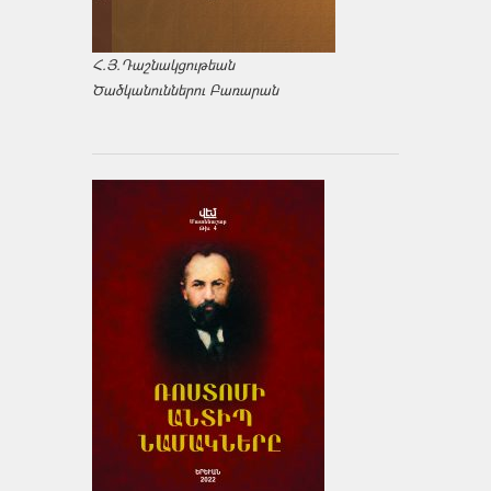
Հ.Յ.Դաշնակցութեան
Ծածկանուններու Բառարան