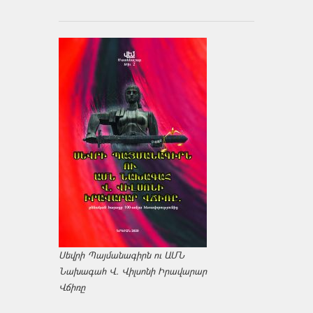
Սեվրի Պայմանագիրն ու ԱՄՆ
Նախագահ Վ. Վիլսոնի Իրավարար
Վճիռը