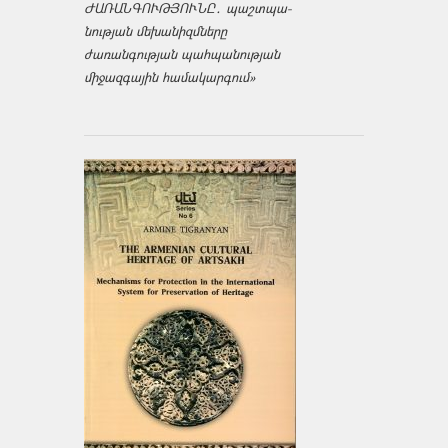
ԺԱՌԱՆԳՈՒԹՅՈՒՆԸ․ պաշտպա­
նության մեխանիզմները
ժառանգության պահպանության
միջազ­գային համակարգում»