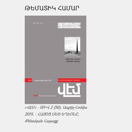
ԹԵՄԱՏԻԿ ՀԱՄԱՐ
«ՎԷՄ» - ԹԻՎ 2 (50), Ապրիլ-Հունիս
2015. : ՀԱՅՈՑ ՄԵԾ ԵՂԵՌՆԸ,
Քննական Հայացք