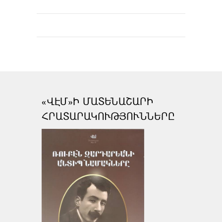
«ՎԷՄ»Ի ՄԱՏԵՆԱՇԱՐԻ
ՀՐԱՏԱՐԱԿՈՒԹՅՈՒՆՆԵՐԸ