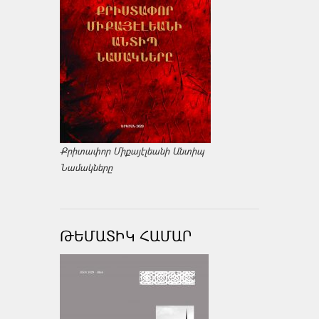
Քրիտափոր Միքայէլեանի Անտիպ
Նամակները
ԹԵՄԱՏԻԿ ՀԱՄԱՐ