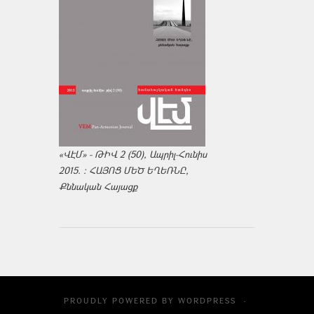
«ՎԷՄ» - ԹԻՎ 2 (50), Ապրիլ-Հունիս
2015. : ՀԱՅՈՑ ՄԵԾ ԵՂԵՌՆԸ,
Քննական Հայացք
PROUDLY POWERED BY
WORDPRESS
·