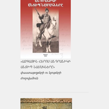
«ԱԶԳԱՅԻՆ ՀԵՐՈՍ ԱՆԴՐԱՆԻԿԻ
ԱՆՏԻՊ ՆԱՄԱԿՆԵՐԸ»
փաստաթղթերի ու նյութերի
ժողովածուն