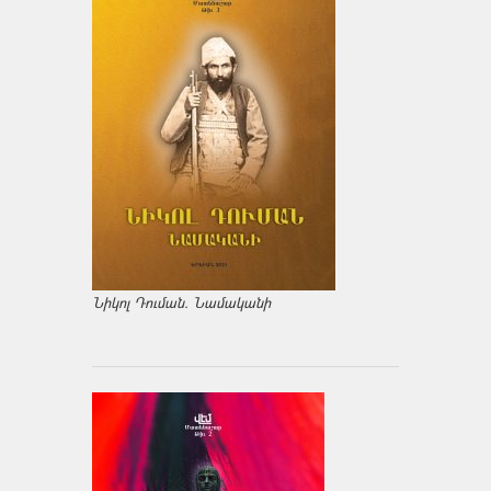
Նիկոլ Դուման. Նամականի