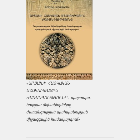
«ԱՐՑԱԽԻ ՀԱՅԿԱԿԱՆ
ՄՇԱԿՈՒԹԱՅԻՆ
ԺԱՌԱՆԳՈՒԹՅՈՒՆԸ․ պաշտպա­
նության մեխանիզմները
ժառանգության պահպանության
միջազ­գային համակարգում»