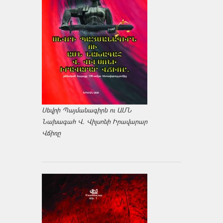
Սեվրի Պայմանագիրն ու ԱՄՆ
Նախագահ Վ. Վիլսոնի Իրավարար
Վճիռը