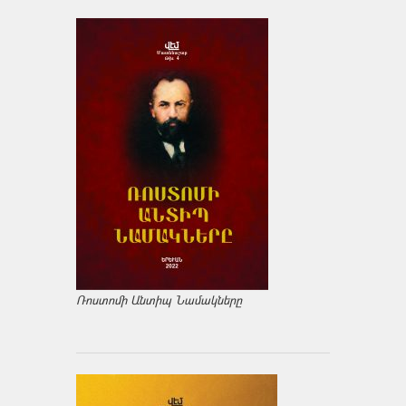
Ռոստոմի Անտիպ Նամակները