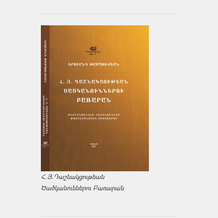
Հ.Յ.Դաշնակցութեան
Ծածկանուններու Բառարան