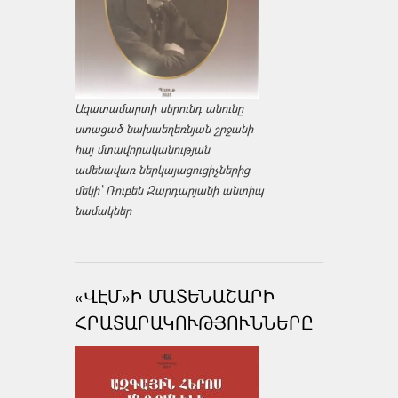
Ազատամարտի սերունդ անունը
ստացած նախաեղեռնյան շրջանի
հայ մտավորականության
ամենավառ ներկայացուցիչներից
մեկի՝ Ռուբեն Զարդարյանի անտիպ
նամակներ
«ՎԷՄ»Ի ՄԱՏԵՆԱՇԱՐԻ
ՀՐԱՏԱՐԱԿՈՒԹՅՈՒՆՆԵՐԸ