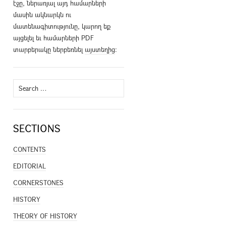
էջը, ներառյալ այդ համարների
մասին ակնարկն ու
մատենագիտությունը, կարող եք
այցելել եւ համարների PDF
տարբերակը ներբեռնել
այստեղից
։
Search
for:
SECTIONS
CONTENTS
EDITORIAL
CORNERSTONES
HISTORY
THEORY OF HISTORY