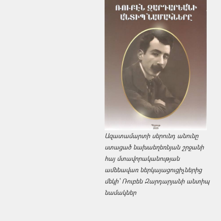
Ազատամարտի սերունդ անունը
ստացած նախաեղեռնյան շրջանի
հայ մտավորականության
ամենավառ ներկայացուցիչներից
մեկի՝ Ռուբեն Զարդարյանի անտիպ
նամակներ