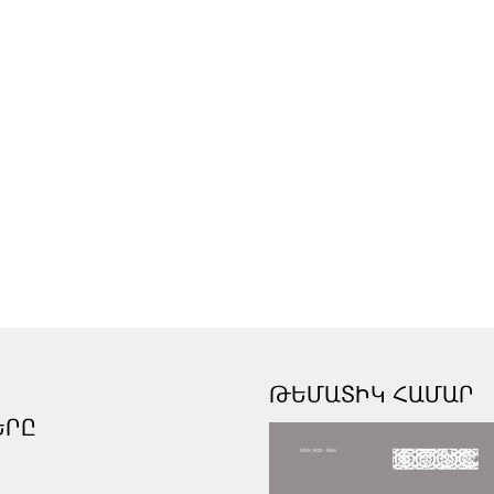
ԹԵՄԱՏԻԿ ՀԱՄԱՐ
ԵՐԸ