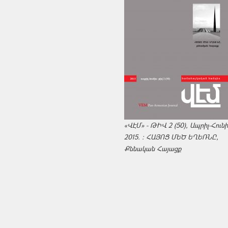
«ՎԷՄ» - ԹԻՎ 2 (50), Ապրիլ-Հուն
2015. : ՀԱՅՈՑ ՄԵԾ ԵՂԵՌՆԸ,
Քննական Հայացք