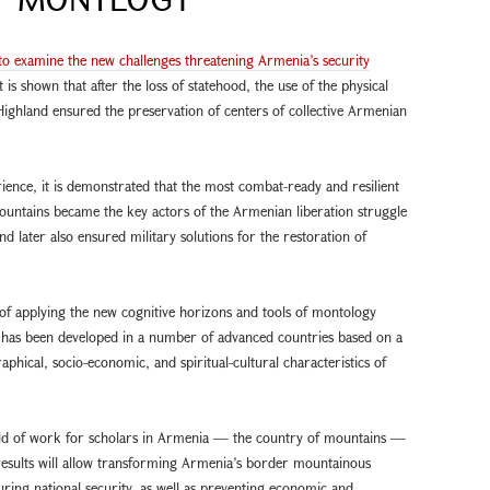
t to examine the new challenges threatening Armenia’s security
t is shown that after the loss of statehood, the use of the physical
ighland ensured the preservation of centers of collective Armenian
erience, it is demonstrated that the most combat-ready and resilient
ountains became the key actors of the Armenian liberation struggle
later also ensured military solutions for the restoration of
 of applying the new cognitive horizons and tools of montology
s has been developed in a number of advanced countries based on a
phical, socio-economic, and spiritual-cultural characteristics of
ield of work for scholars in Armenia — the country of mountains —
 results will allow transforming Armenia’s border mountainous
ring national security, as well as preventing economic and