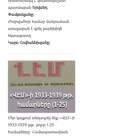
հրատարակել է վաստակաշատ
պատմաբան
Երվանդ
Փամբուկյանը։
Ժողովածուի համար մանրամասն
առաջաբան է գրել բարեխիղճ
հետազոտող
Կարո Հովհաննիսյանը։
Մեր կայքում տեղադրել ենք «ՎԷՄ»-ի
1933-1939 թթ. բոլոր 1-25
համարները։ Համապատասխան