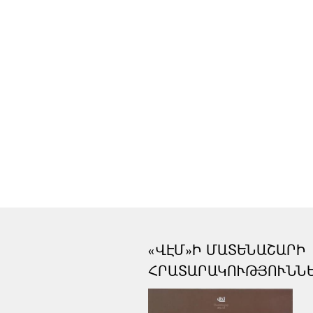
«ՎԷՄ»Ի ՄԱՏԵՆԱՇԱՐԻ
ՀՐԱՏԱՐԱԿՈՒԹՅՈՒՆՆ