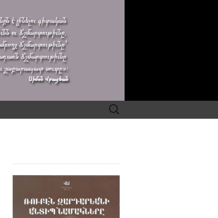
Search
for: