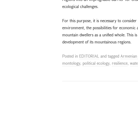
ecological challenges.
For this purpose, it is necessary to consider
environment, the possibilities for economic a
mountain dwellers as a unified whole. This is
development of its mountainous regions.
Posted in
EDITORIAL
and tagged
Armenian 
montology
,
political ecology
,
resilience
,
wate