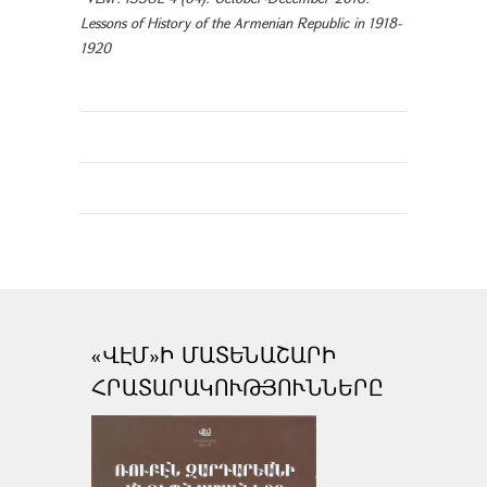
Lessons of History of the Armenian Republic in 1918-
1920
«ՎԷՄ»Ի ՄԱՏԵՆԱՇԱՐԻ
ՀՐԱՏԱՐԱԿՈՒԹՅՈՒՆՆԵՐԸ