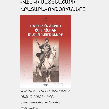
«ՎԷՄ»Ի ՄԱՏԵՆԱՇԱՐԻ
ՀՐԱՏԱՐԱԿՈՒԹՅՈՒՆՆԵՐԸ
«ԱԶԳԱՅԻՆ ՀԵՐՈՍ ԱՆԴՐԱՆԻԿԻ
ԱՆՏԻՊ ՆԱՄԱԿՆԵՐԸ»
փաստաթղթերի ու նյութերի
ժողովածուն