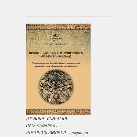
«ԱՐՑԱԽԻ ՀԱՅԿԱԿԱՆ
ՄՇԱԿՈՒԹԱՅԻՆ
ԺԱՌԱՆԳՈՒԹՅՈՒՆԸ․ պաշտպա­