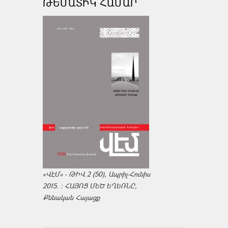
ԹԵՄԱՏԻԿ ՀԱՄԱՐ
«ՎԷՄ» - ԹԻՎ 2 (50), Ապրիլ-Հունիս
2015. : ՀԱՅՈՑ ՄԵԾ ԵՂԵՌՆԸ,
Քննական Հայացք