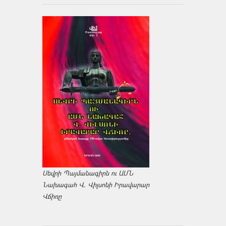
Սեվրի Պայմանագիրն ու ԱՄՆ
Նախագահ Վ. Վիլսոնի Իրավարար
Վճիռը