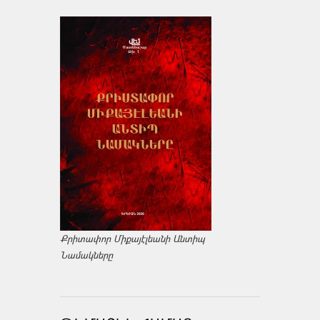
Քրիտափոր Միքայէլեանի Անտիպ
Նամակները