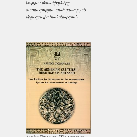
նության մեխանիզմները
ժառանգության պահպանության
միջազ­գային համակարգում»