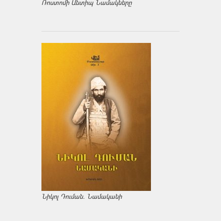
Ռոստոմի Անտիպ Նամակները
Նիկոլ Դուման. Նամականի