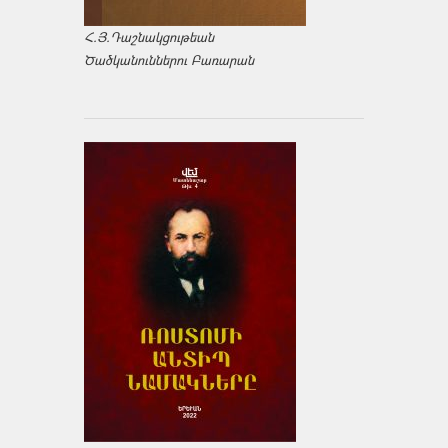
Հ.Յ.Դաշնակցութեան
Ծածկանուններու Բառարան