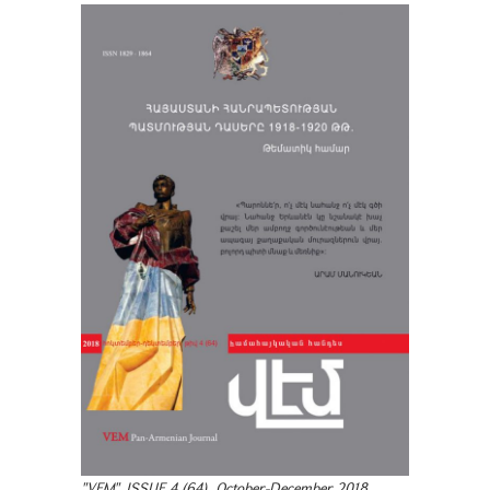
"VEM". ISSUE 4 (64). October-December 2018.