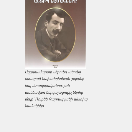
Ազատամարտի սերունդ անունը
ստացած նախաեղեռնյան շրջանի
հայ մտավորականության
ամենավառ ներկայացուցիչներից
մեկի՝ Ռուբեն Զարդարյանի անտիպ
նամակներ