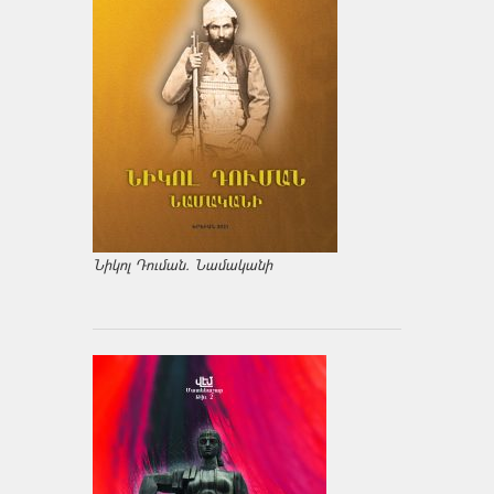
Նիկոլ Դուման. Նամականի