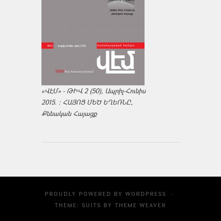
«ՎԷՄ» - ԹԻՎ 2 (50), Ապրիլ-Հունիս
2015. : ՀԱՅՈՑ ՄԵԾ ԵՂԵՌՆԸ,
Քննական Հայացք
PROUDLY POWERED BY
WORDPRESS
·
THEME: SUITS BY
THEME WEAVER