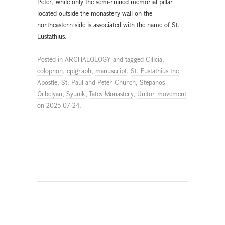
Peter, while only the semi-ruined memorial pillar
located outside the monastery wall on the
northeastern side is associated with the name of St.
Eustathius.
Posted in
ARCHAEOLOGY
and tagged
Cilicia
,
colophon
,
epigraph
,
manuscript
,
St. Eustathius the
Apostle
,
St. Paul and Peter Church
,
Stepanos
Orbelyan
,
Syunik
,
Tatev Monastery
,
Unitor movement
on
2025-07-24
.