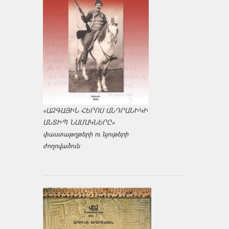
«ԱԶԳԱՅԻՆ ՀԵՐՈՍ ԱՆԴՐԱՆԻԿԻ
ԱՆՏԻՊ ՆԱՄԱԿՆԵՐԸ»
փաստաթղթերի ու նյութերի
ժողովածուն