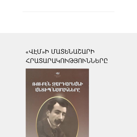
«ՎԷՄ»Ի ՄԱՏԵՆԱՇԱՐԻ
ՀՐԱՏԱՐԱԿՈՒԹՅՈՒՆՆԵՐԸ