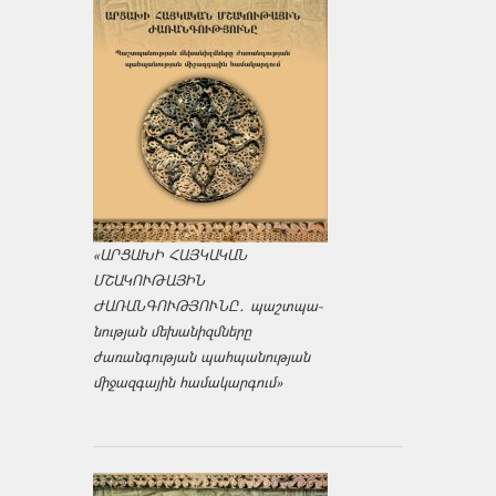
«ԱՐՑԱԽԻ ՀԱՅԿԱԿԱՆ
ՄՇԱԿՈՒԹԱՅԻՆ
ԺԱՌԱՆԳՈՒԹՅՈՒՆԸ․ պաշտպա­
նության մեխանիզմները
ժառանգության պահպանության
միջազ­գային համակարգում»