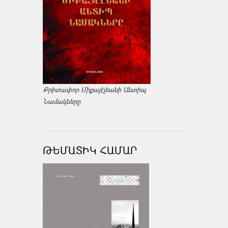
Քրիտափոր Միքայէլեանի Անտիպ
Նամակները
ԹԵՄԱՏԻԿ ՀԱՄԱՐ