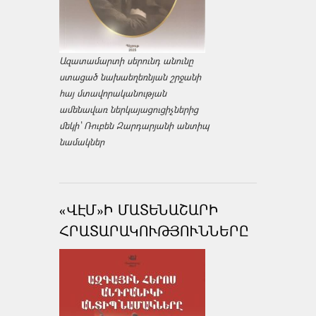
Ազատամարտի սերունդ անունը
ստացած նախաեղեռնյան շրջանի
հայ մտավորականության
ամենավառ ներկայացուցիչներից
մեկի՝ Ռուբեն Զարդարյանի անտիպ
նամակներ
«ՎԷՄ»Ի ՄԱՏԵՆԱՇԱՐԻ
ՀՐԱՏԱՐԱԿՈՒԹՅՈՒՆՆԵՐԸ