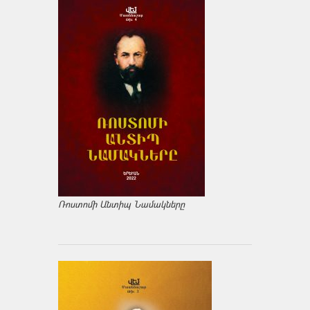
Ռոստոմի Անտիպ Նամակները