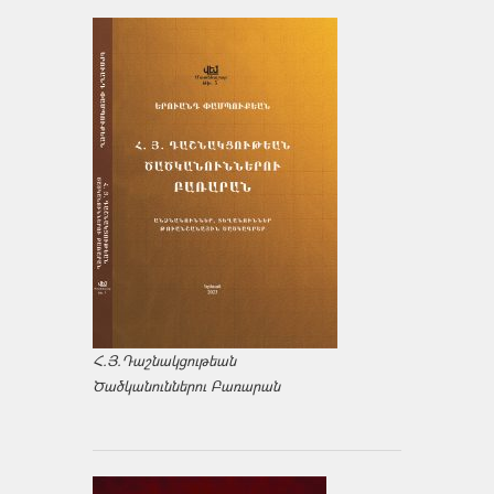
Հ.Յ.Դաշնակցութեան
Ծածկանուններու Բառարան