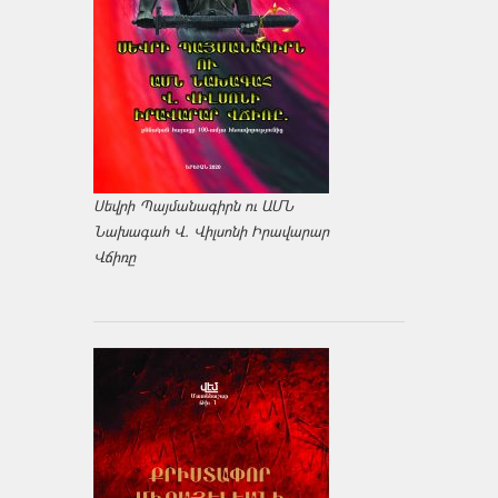
Սեվրի Պայմանագիրն ու ԱՄՆ
Նախագահ Վ. Վիլսոնի Իրավարար
Վճիռը