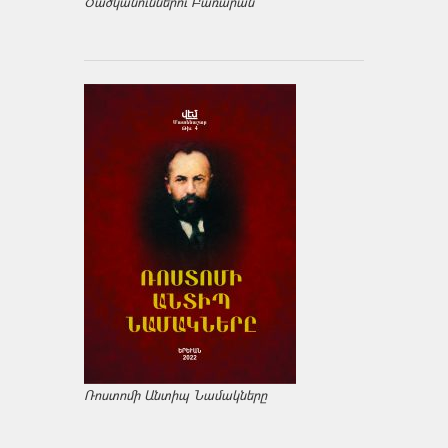
Ծածկանուններու Բառարան
Ռոստոմի Անտիպ Նամակները