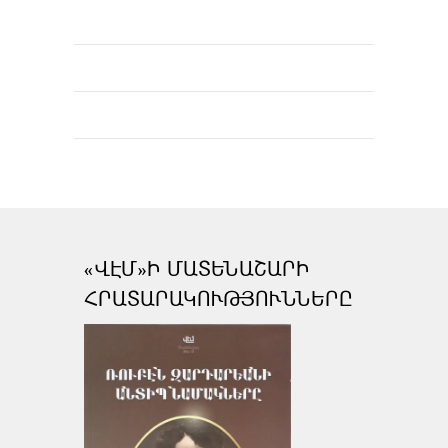
«ՎԷՄ»Ի ՄԱՏԵՆԱՇԱՐԻ
ՀՐԱՏԱՐԱԿՈՒԹՅՈՒՆՆԵՐԸ