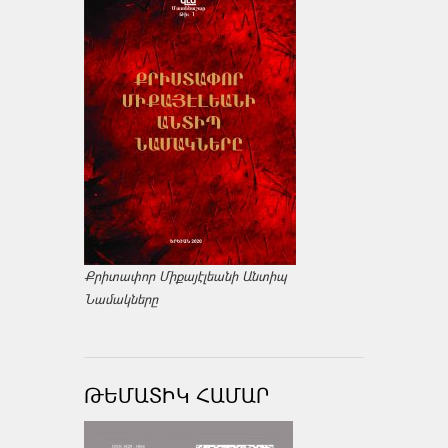
Քրիտափոր Միքայէլեանի Անտիպ
Նամակները
ԹԵՄԱՏԻԿ ՀԱՄԱՐ