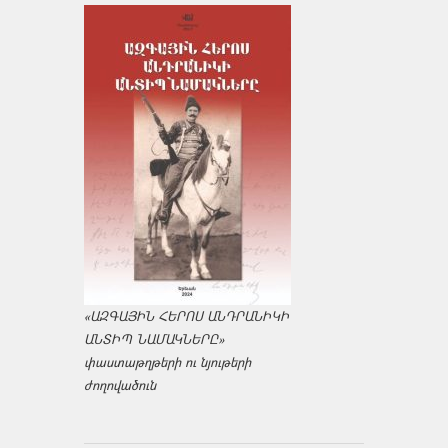
«ԱԶԳԱՅԻՆ ՀԵՐՈՍ ԱՆԴՐԱՆԻԿԻ
ԱՆՏԻՊ ՆԱՄԱԿՆԵՐԸ»
փաստաթղթերի ու նյութերի
ժողովածուն