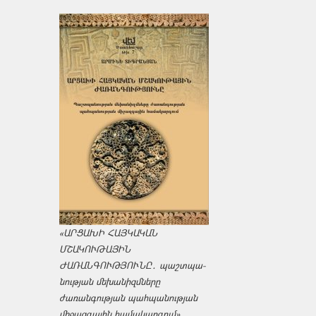
«ԱՐՑԱԽԻ ՀԱՅԿԱԿԱՆ
ՄՇԱԿՈՒԹԱՅԻՆ
ԺԱՌԱՆԳՈՒԹՅՈՒՆԸ․ պաշտպա­
նության մեխանիզմները
ժառանգության պահպանության
միջազ­գային համակարգում»