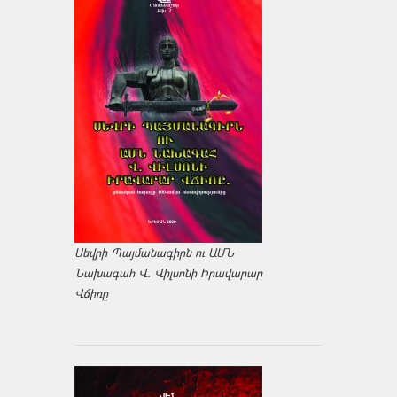
Սեվրի Պայմանագիրն ու ԱՄՆ
Նախագահ Վ. Վիլսոնի Իրավարար
Վճիռը