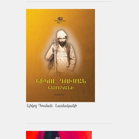
Նիկոլ Դուման. Նամականի