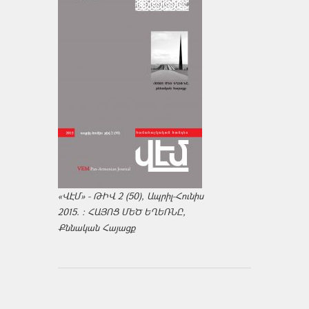
«ՎԷՄ» - ԹԻՎ 2 (50), Ապրիլ-Հունիս
2015. : ՀԱՅՈՑ ՄԵԾ ԵՂԵՌՆԸ,
Քննական Հայացք