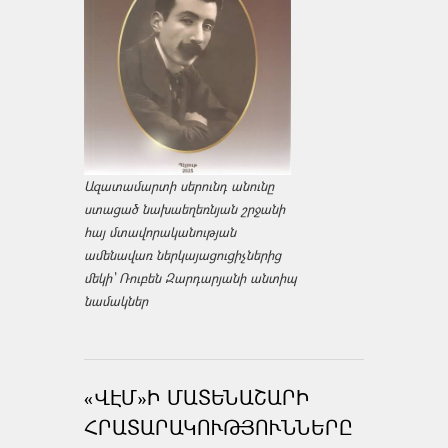
Ազատամարտի սերունդ անունը
ստացած նախաեղեռնյան շրջանի
հայ մտավորականության
ամենավառ ներկայացուցիչներից
մեկի՝ Ռուբեն Զարդարյանի անտիպ
նամակներ
«ՎԷՄ»Ի ՄԱՏԵՆԱՇԱՐԻ
ՀՐԱՏԱՐԱԿՈՒԹՅՈՒՆՆԵՐԸ