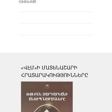
ՀԱՎԵԼՎԱԾ
«ՎԷՄ»Ի ՄԱՏԵՆԱՇԱՐԻ
ՀՐԱՏԱՐԱԿՈՒԹՅՈՒՆՆԵՐԸ