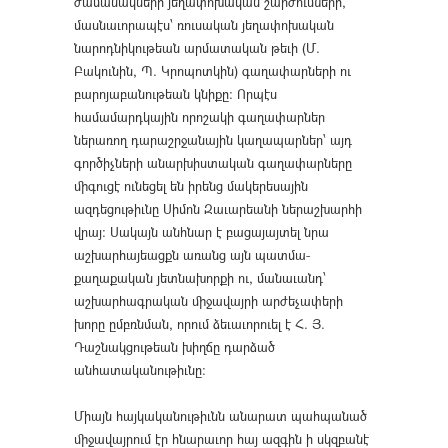
ժամանակների յեղափոխական շարժումների,
մասնաւորապէս՝ ռուսական յեղափոխական
նարոդնիկութեան արմատական թեւի (Մ.
Բակունին, Պ. Կրոպոտկին) գաղափարների ու
բարոյաբանութեան կնիքը։ Որպէս
համամարդկային որոշակի գաղափարներ
ներառող դարաշրջանային կաղապարներ՝ այդ
գործիչների անարխիստական գաղափարները
միգուցէ ունեցել են իրենց մակերեսային
ազդեցութիւնը Սիմոն Զաւարեանի ներաշխարհի
վրայ։ Սակայն անհնար է բացայայտել նրա
աշխարհայեացքն առանց այն պատմա-
քաղաքական յետնախորքի ու, մանաւանդ՝
աշխարհագրական միջավայրի արժեչափերի
խորը ըմբռնման, որում ձեւաւորուել է Հ. Յ.
Դաշնակցութեան խիղճը դարձած
անհատականութիւնը։
Միայն հայկականութիւնն անարատ պահպանած
միջավայրում էր հնարաւոր հայ ազգին ի սկզբանէ