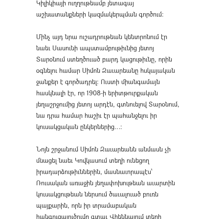
Կիլիկիայի ուղղութեամբ յետագայ
աշխատանքների կազմակերպման գործում։
Մինչ այդ նրա ուշադրութեան կենտրոնում էր
նաեւ Սասունի ապստամբութիւնից յետոյ
Տարօնում ստեղծուած բարդ կացութիւնը, որին
օգնելու համար Սիմոն Զաւարեանը հսկայական
ջանքեր է գործադրել։ Ուստի միանգամայն
հասկնալի էր, որ 1908-ի երիտթուրքական
յեղաշրջումից յետոյ արդէն, գտնուելով Տարօնում,
նա դրա համար հաշիւ էր պահանջելու իր
կուսակցական ընկերներից…։
Նոյն շրջանում Սիմոն Զաւարեանն անմասն չի
մնացել նաեւ Կովկասում տեղի ունեցող
իրադարձութիւններին, մասնաւորապէս՝
Ռուսական առաջին յեղափոխութեան աւարտին
կուսակցութեան ներսում ծաւալուած բուռն
պայքարին, որն իր տրամաբական
հանգուցալուծումը գտաւ Վիեննայում տեղի