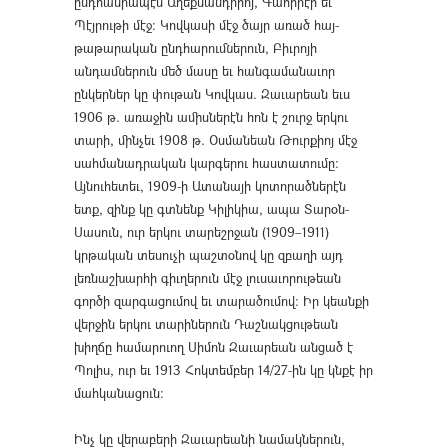
ընդհանրապէս Աղեքսանդրիոյ, Գահիրէի եւ
Պէյրութի մէջ։ Կովկասի մէջ ծայր առած հայ-
թաթարական ընդհարումներուն, Բիւրոյի
անդամներուն մեծ մասը եւ հանգամանաւոր
ընկերներ կը փութան Կովկաս. Զաւարեան եւս
1906 թ. առաջին ամիսներէն հոն է շուրջ երկու
տարի, մինչեւ 1908 թ. Օսմանեան Թուրքիոյ մէջ
սահմանադրական կարգերու հաստատումը։
Այնուհետեւ, 1909-ի Ատանայի կոտորածներէն
ետք, զինք կը գտնենք Կիլիկիա, ապա Տարօն-
Սասուն, ուր երկու տարեշրջան (1909–1911)
կրթական տեսուչի պաշտօնով կը զբաղի այդ
լեռնաշխարհի գիւղերուն մէջ լուսաւորութեան
գործի զարգացումով եւ տարածումով։ Իր կեանքի
վերջին երկու տարիներուն Դաշնակցութեան
խիղճը համարուող Սիմոն Զաւարեան անցած է
Պոլիս, ուր եւ 1913 Հոկտեմբեր 14/27-ին կը կնքէ իր
մահկանացուն։
Ինչ կը վերաբերի Զաւարեանի նամակներուն,