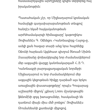
համամարդկային արժէքները կրկին ներբերեց հայ
իրականութիւն։
Պատահական չէր, որ Միջնադարում կրօնական
համայնքի գաղափարաբանութեան տեսքով
հանդէս եկած հայկականութեան
արժեհամակարգի հիմնաքարը՝ կաթողիկոս
Յովհաննէս Գ. Օձնեցու «Կանոնագիրք Հայոց»ը,
աւելի քան հազար տարի անց նրա հայրենիք
Օձունի հարեւան Այգեհատ գիւղում ծնուած Սիմոն
Զաւարեանը փոխակերպեց նոր ժամանակներում
մեր ազգային վարքը կանոնակարգած Հ.Յ.Դ.
Կանոնագրի բարոյաքաղաքական նորմերի։
Միջնադարում ու նոր ժամանակներում մեր
ազգային կեցութեան հիմքը դարձած այս երկու
առաջնային փաստաթղթերը՝ որպէս Գուգարաց
աշխարհի միջուկ՝ չքնաղ Լոռու մշակութային
ֆենոմէնի զոյգ խտացումներ, հասկանալի են
դառնում միայն միւս մեծ լոռեցու՝ Յովհաննէս
Թումանեանի քառեակի միջոցով.