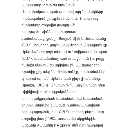
կանոնաւոր տեսք են ստանում։
Ժամանակագրական առումով այդ նամակները
հիմնականում ընդգրկում են Հ.Յ.Դ. երկրորդ
ընդհանուր ժողովին յաջորդած՝
իրադարձութիւններով հարուստ
ժամանակաշրջանը։ Չնայած Սիմոն Զաւարեանը
Հ.Յ.Դ. երկրորդ ընդհանուր ժողովում ընտրուել էր
Արեւելեան բիւրոյի անդամ ու Կովկասում մնացած
Հ.Յ.Դ. ամենաճանաչուած առաջնորդն էր, բայց
ինչպէս վկայում են արխիւային վաւերագրերը,
դրանից քիչ անց նա Ժընեւում էր, ուր նամակներ
էր գրում արդէն՝ Արեւմտեան բիւրոյի անունից։
Այսպէս, 1903 թ. Յունիսի 9-ին, այդ մարմնի հետ
Կիլիկիայի դաշնակցականների
խորհրդակցութեան ժամանակ, նա Արեւմտեան
բիւրոյի անունից է կազմել համապատասխան
եզրակացութիւն, իսկ Հ.Յ.Դ. երրորդ ընդհանուր
ժողովից յետոյ՝ 1905 թուականի սկզբներին,
անձամբ ժամանել է Բէյրութ՝ մեծ դեր խաղալով