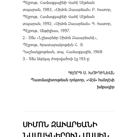
Պէյրութ, Համազգայինի Վահէ Սէթեան
տպարան, 1983, «Սիմոն Զաւարեան» Բ. հատոր,
Պէյրութ, Համազգայինի Վահէ Սէթեան
տպարան, 1992, «Սիմոն Զաւարեան» Գ. հատոր,
Պէյրութ, Անթիլիաս, 1997։
2.- Տե՜ս «Նշխարներ Սիմոն Զաւարեանէ»,
Պէյրութ, հրատարակութիւն Հ. Յ.
Դաշնակցութեան, տպ. Համազգային, 1968։
3.- Տե՜ս ներկայ ժողովածուի էջ 193-ը։
ԳԷՈՐԳ Ս. ԽՈՒԴԻՆԵԱՆ
Պատմագիտութեան դոկտոր, «Վէմ» հանդէսի
խմբագիր
ՍԻՄՈՆ ԶԱՒԱՐԵԱՆԻ
ՆԱՄԱԿՆԵՐՈՒՆ ՄԱՍԻՆ