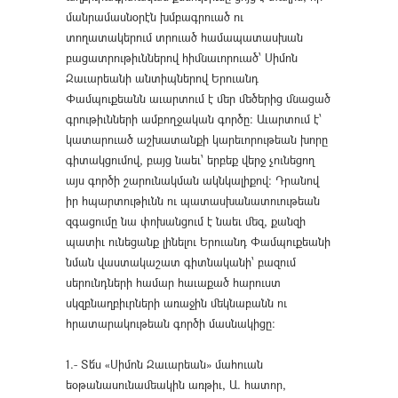
մանրամասնօրէն խմբագրուած ու
տողատակերում տրուած համապատասխան
բացատրութիւններով հիմնաւորուած՝ Սիմոն
Զաւարեանի անտիպներով Երուանդ
Փամպուքեանն աւարտում է մեր մեծերից մնացած
գրութիւնների ամբողջական գործը։ Աւարտում է՝
կատարուած աշխատանքի կարեւորութեան խորը
գիտակցումով, բայց նաեւ՝ երբեք վերջ չունեցող
այս գործի շարունակման ակնկալիքով։ Դրանով
իր հպարտութիւնն ու պատասխանատուութեան
զգացումը նա փոխանցում է նաեւ մեզ, քանզի
պատիւ ունեցանք լինելու Երուանդ Փամպուքեանի
նման վաստակաշատ գիտնականի՝ բազում
սերունդների համար հաւաքած հարուստ
սկզբնաղբիւրների առաջին մեկնաբանն ու
հրատարակութեան գործի մասնակիցը։
1.- Տե՜ս «Սիմոն Զաւարեան» մահուան
եօթանասունամեակին առթիւ, Ա. հատոր,