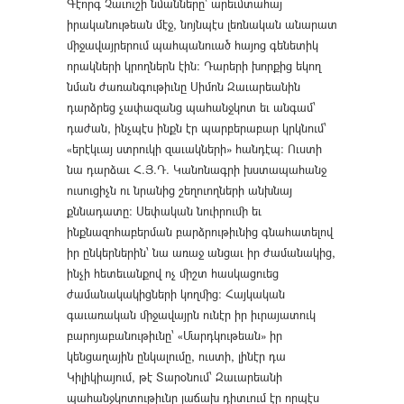
Գէորգ Չաւուշի նմանները՝ արեւմտահայ
իրականութեան մէջ, նոյնպէս լեռնական անարատ
միջավայրերում պահպանուած հայոց գենետիկ
որակների կրողներն էին։ Դարերի խորքից եկող
նման ժառանգութիւնը Սիմոն Զաւարեանին
դարձրեց չափազանց պահանջկոտ եւ անգամ՝
դաժան, ինչպէս ինքն էր պարբերաբար կրկնում՝
«երէկւայ ստրուկի զաւակների» հանդէպ։ Ուստի
նա դարձաւ Հ.Յ.Դ. Կանոնագրի խստապահանջ
ուսուցիչն ու նրանից շեղուողների անխնայ
քննադատը։ Սեփական նուիրումի եւ
ինքնազոհաբերման բարձրութիւնից գնահատելով
իր ընկերներին՝ նա առաջ անցաւ իր ժամանակից,
ինչի հետեւանքով ոչ միշտ հասկացուեց
ժամանակակիցների կողմից։ Հայկական
գաւառական միջավայրն ունէր իր իւրայատուկ
բարոյաբանութիւնը՝ «Մարդկութեան» իր
կենցաղային ընկալումը, ուստի, լինէր դա
Կիլիկիայում, թէ Տարօնում՝ Զաւարեանի
պահանջկոտութիւնը յաճախ դիտւում էր որպէս