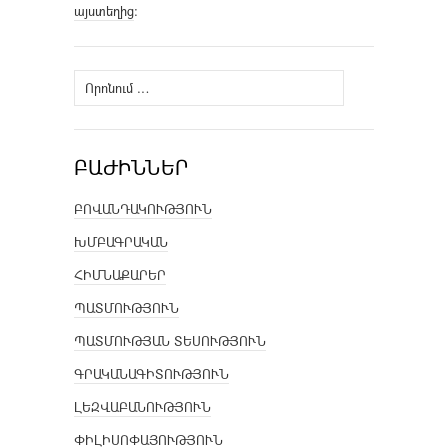
այստեղից
։
Որոնել՝
ԲԱԺԻՆՆԵՐ
ԲՈՎԱՆԴԱԿՈՒԹՅՈՒՆ
ԽՄԲԱԳՐԱԿԱՆ
ՀԻՄՆԱՔԱՐԵՐ
ՊԱՏՄՈՒԹՅՈՒՆ
ՊԱՏՄՈՒԹՅԱՆ ՏԵՍՈՒԹՅՈՒՆ
ԳՐԱԿԱՆԱԳԻՏՈՒԹՅՈՒՆ
ԼԵԶՎԱԲԱՆՈՒԹՅՈՒՆ
ՓԻԼԻՍՈՓԱՅՈՒԹՅՈՒՆ