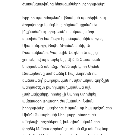
ժառանգութիւնից հեռացածների յիշողութիւնը։
Երբ իր պատմութեան վճռական պահերին հայ
ժողովուրդը կանգնել է ինքնամաքրման եւ
ինքնաճանաչողութեան՝ որակապէս նոր
աստիճանի հասնելու հրամայականին առջեւ,
Սիամանթոյի, Յովհ. Թումանեանի, Աւ.
Իսահակեանի, Գարեգին Նժդեհի եւ այլոց
շուրթերով արտաբերել է Սիմոն Զաւարեան
նուիրական անունը։ Բանն այն է, որ Սիմոն
Զաւարեանը սահմանել է հայ մարդուն ու,
մանաւանդ՝ քաղաքական ու պետական գործչին
անհրաժեշտ բարոյաքաղաքական այն
չափանիշները, որոնց չի կարող ստուերել
ամենազօր թուացող ժամանակը։ Նման
իրողութիւնը յանգեցրել է նրան, որ հայ պոէտները
Սիմոն Զաւարեանի կերպարը փնտռել են
անցեալի փոշիներում, իսկ գիտնականները
փորձել են նրա գործունէութեան մէջ տեսնել նոր