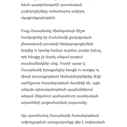
նման պարզունակօրէն գաւառական
չափորոշիչները ոտնահարող աւելորդ
սկսզբունքայնութիւն։
Բայց Զաւարեանը միանգամայն ճիշտ
հասկացուեց իր ժամանակի քաղաքական
ընտրախաւի լաւագոյն ներկայացուցիչների
կողմից ու նրանց համար դարձաւ բարձր իդէալ,
որի հմայքը չի մարել անգամ բազում
տասնամեակներ անց։ Ուստի այսօր էլ
Զաւարեանի իւրաքանչիւր խօսքն ու ասոյթը ոչ
միայն կուսակցութեան հիմնախնդիրներից մէկի
արժէքաւոր ժառանգութեան մասնիկն են, այլեւ
անկախ պետականութեան պայմաններում
անգամ մեզանում պահպանուող աւանդական
արատների յաղթահարման բալասանը։
Այդ պատճառով Զաւարեանի ժառանգութեան
ամբողջացման առաջադրանքը վեր է սովորական