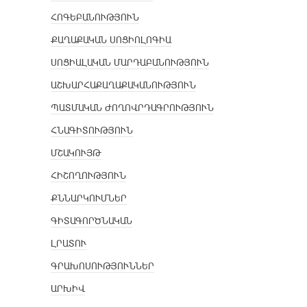
ՀՈԳԵԲԱՆՈՒԹՅՈՒՆ
ՔԱՂԱՔԱԿԱՆ ՍՈՑԻՈԼՈԳԻԱ
ՍՈՑԻԱԼԱԿԱՆ ՄԱՐԴԱԲԱՆՈՒԹՅՈՒՆ
ԱՇԽԱՐՀԱՔԱՂԱՔԱԿԱՆՈՒԹՅՈՒՆ
ՊԱՏՄԱԿԱՆ ԺՈՂՈՎՐԴԱԳՐՈՒԹՅՈՒՆ
ՀՆԱԳԻՏՈՒԹՅՈՒՆ
ՄՇԱԿՈՒՅԹ
ՀԻՇՈՂՈՒԹՅՈՒՆ
ՔՆՆԱՐԿՈՒՄՆԵՐ
ԳԻՏԱԳՈՐԾՆԱԿԱՆ
ԼՐԱՏՈՒ
ԳՐԱԽՈՍՈՒԹՅՈՒՆՆԵՐ
ԱՐԽԻՎ