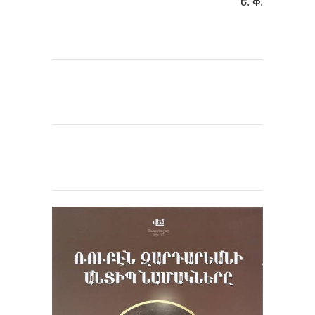
Ե. Փ.