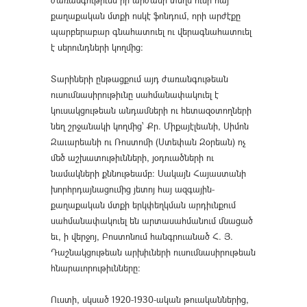
ժառանգութիւնն իր արժանի տեղն ունի հայ
քաղաքական մտքի ոսկէ ֆոնդում, որի արժէքը
պարբերաբար գնահատուել ու վերագնահատուել
է սերունդների կողմից։
Տարիների ընթացքում այդ ժառանգութեան
ուսումնասիրութիւնը սահմանափակուել է
կուսակցութեան անդամների ու հետազօտողների
նեղ շրջանակի կողմից՝ Քր. Միքայէլեանի, Սիմոն
Զաւարեանի ու Ռոստոմի (Ստեփան Զօրեան) ոչ
մեծ աշխատութիւնների, յօդուածների ու
նամակների քննութեամբ։ Սակայն Հայաստանի
խորհրդայնացումից յետոյ հայ ազգային-
քաղաքական մտքի երկփեղկման արդիւնքում
սահմանափակուել են արտասահմանում մնացած
եւ, ի վերջոյ, Բոստոնում հանգրուանած Հ. Յ.
Դաշնակցութեան արխիւների ուսումնասիրութեան
հնարաւորութիւնները։
Ուստի, սկսած 1920-1930-ական թուականներից,