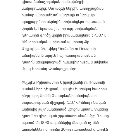
գիտա-ճանաչողական հիմնախնդրի
մակարդակից։ Սա ազգի ներքին առողջացման
համար անհրաժեշտ՝ անցեալի ու ներկայի
պայքարը նոր սերնդին փոխանցելու հերթական
փորձն է։ Ուրախալի է, որ այդ փոխանցման
դժուարին գործը կրկին իրականացնում է Հ.Յ.Դ.
Կենտրոնական արխիւում պահուող Քր.
Միքայէլեանի, Նիկոլ Դումանի ու Ռոստոմի
անտիպներն արդէն հայ հասարակութեան
դատին ներկայացրած՝ հայագիտութեան անխոնջ
մշակ Երուանդ Փամպուքեանը։
Ինչպէս Քրիստափոր Միքայէլեանի ու Ռոստոմի
նամակների դէպքում, այնպէս էլ ներկայ հատորն
ընդգրկող Սիմոն Զաւարեանի անտիպների
տպագրութեան միջոցով, Հ.Յ.Դ. Կենտրոնական
արխիւից յայտնաբերուած վերջին պատառիկները
դրւում են գիտական շրջանառութեան մէջ։ Դրանք
սկսւում են 1890-ականներից մնացած ոչ մեծ
գրութիւններով, որոնք 20-րդ դարասկզբից արդէն