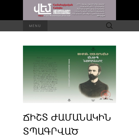
Որոնել՝
MENU
ՃԻՇՏ ԺԱՄԱՆԱԿԻՆ
ՏՊԱԳՐՎԱԾ