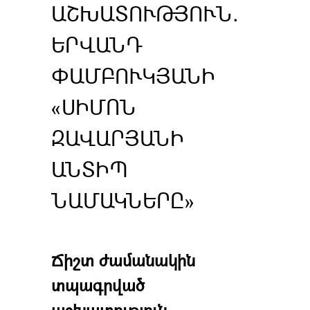
ԱՇԽԱՏՈՒԹՅՈՒՆ.
ԵՐՎԱՆԴ
ՓԱՄԲՈՒԿՅԱՆԻ
«ՍԻՄՈՆ
ԶԱՎԱՐՅԱՆԻ
ԱՆՏԻՊ
ՆԱՄԱԿՆԵՐԸ»
Ճիշտ ժամանակին
տպագրված
աշխատություն