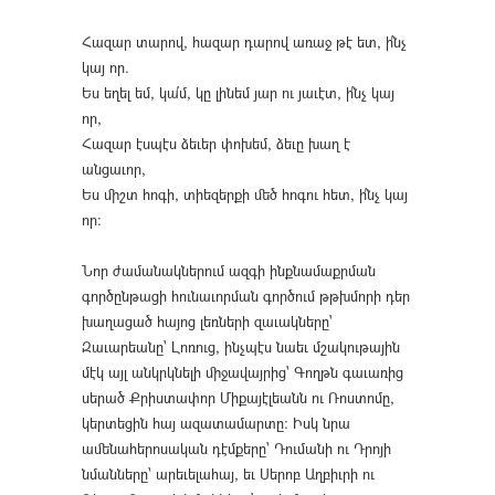
Հազար տարով, հազար դարով առաջ թէ ետ, ի՛նչ
կայ որ.
Ես եղել եմ, կա՛մ, կը լինեմ յար ու յաւէտ, ի՛նչ կայ
որ,
Հազար էսպէս ձեւեր փոխեմ, ձեւը խաղ է
անցաւոր,
Ես միշտ հոգի, տիեզերքի մեծ հոգու հետ, ի՛նչ կայ
որ։
Նոր ժամանակներում ազգի ինքնամաքրման
գործընթացի հունաւորման գործում թթխմորի դեր
խաղացած հայոց լեռների զաւակները՝
Զաւարեանը՝ Լոռուց, ինչպէս նաեւ մշակութային
մէկ այլ անկրկնելի միջավայրից՝ Գողթն գաւառից
սերած Քրիստափոր Միքայէլեանն ու Ռոստոմը,
կերտեցին հայ ազատամարտը։ Իսկ նրա
ամենահերոսական դէմքերը՝ Դումանի ու Դրոյի
նմանները՝ արեւելահայ, եւ Սերոբ Աղբիւրի ու