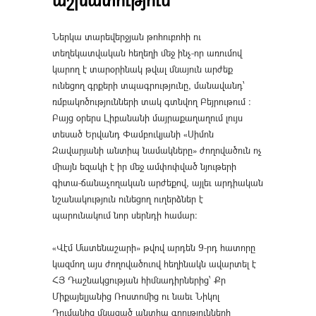
Ներկա տարեվերջյան թոհուբոհի ու
տեղեկատվական հեղեղի մեջ ինչ-որ առումով
կարող է տարօրինակ թվալ մնայուն արժեք
ունեցող գրքերի տպագրությունը, մանավանդ՝
ռմբակոծությունների տակ գտնվող Բեյրութում ։
Բայց օրերս Լիբանանի մայրաքաղաղում լույս
տեսած Երվանդ Փամբուկյանի «Սիմոն
Զավարյանի անտիպ նամակները» ժողովածուն ոչ
միայն եզակի է իր մեջ ամփոփված նյութերի
գիտա-ճանաչողական արժեքով, այլեւ արդիական
նշանակություն ունեցող ուղերձներ է
պարունակում նոր սերնդի համար։
«Վէմ Մատենաշարի» թվով արդեն 9-րդ հատորը
կազմող այս ժողովածուով հեղինակն ավարտել է
ՀՅ Դաշնակցության հիմնադիրներից՝ Քր
Միքայելյանից Ռոստոմից ու նաեւ Նիկոլ
Դումանից մնացած անտիպ գրությունների