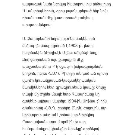
պարագան նաեւ ներկայ հատորով լոյս ընծայուող
111 անտիպներուն, զորս յայտնաբերած ենք նոյն
դիւանատան մէջ կատարուած յաւելեալ
պրպտումներով։
Ս. Զաւարեանի նորայայտ նամակներուն
մեծագոյն մասը գրուած է 1903 թ. յետոյ,
հեղինակին Թիֆլիսէն Ժընեւ անցնելէ ետք։
Զուիցերիական այս քաղաքին մէջ,
պաշտօնաթերթ «Դրօշակ»ի խմբագրութեան
կողքին, իբրեւ Հ.Յ.Դ. Բիւրոյի անդամ ան պիտի
վարէր կուսակցական-կազմակերպական
մարմիններու հետ գրագրութեան կապը։ Շուրջ
տարի մը Ժընեւ մնալէ ետք Զաւարեանը կը
գտնենք այլեւայլ վայրեր։ 1904-ին Սոֆիա է՝ հոն
գումարուող Հ.Յ.Դ. երրորդ Ընդհ. ժողովին, ուր
կþընտրուի անդամ Լեռնավայր-Կիլիկիոյ
Պատասխանատու մարմնին եւ այդ
հանգամանքով կþանցնի Արեւելք՝ գործելով