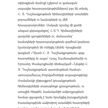
սփիւռքեան մամուլի էջերում ու զանազան
տպագիր հրատարակութիւններում լոյս են տեսել
Հ. Յ. Դաշնակցութեան հիմնադիրների առանձին
յօդուածների ու նամակների ոչ մեծ
հրապարակումներ։ Սակայն դրանց մի քանի
անգամ գերազանցող՝ Հ.Յ.Դ. հիմնադիրների
գաղտնի գրութիւնների ու, մանաւանդ՝
նամակների հրատարակութեան գործում կարեւոր
նշանակութիւն են ունեցել Սիմոն Վրացեանի
կազմած «Դիւան Հ. Յ. Դաշնակցութեան» զոյգ
հատորները եւ ապա՝ Հրաչ Տասնապետեանի ու
Երուանդ Փամպուքեանի ձեռնարկած «Նիւթեր Հ.
Յ. Դաշնակցութեան պատմութեան համար»
ստուարածաւալ ժողովածուների տպագրութիւնը։
Ժամանակի ընթացքում կուսակցութեան
հիմնադիրների տարաբնոյթ գրագրութեան, ու
առաջին հերթին, նամականիի ամբողջացման
համար զգացուել է նաեւ նրանցից իւրաքանչիւրի
ժառանգութիւնն ամփոփող առանձին հատորների