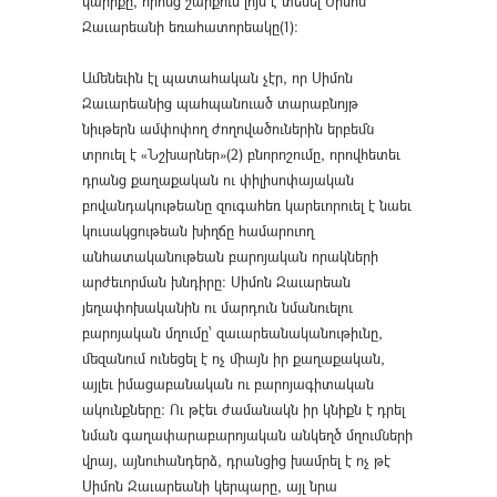
կարիքը, որոնց շարքում լոյս է տեսել Սիմոն
Զաւարեանի եռահատորեակը(1)։
Ամենեւին էլ պատահական չէր, որ Սիմոն
Զաւարեանից պահպանուած տարաբնոյթ
նիւթերն ամփոփող ժողովածուներին երբեմն
տրուել է «Նշխարներ»(2) բնորոշումը, որովհետեւ
դրանց քաղաքական ու փիլիսոփայական
բովանդակութեանը զուգահեռ կարեւորուել է նաեւ
կուսակցութեան խիղճը համարուող
անհատականութեան բարոյական որակների
արժեւորման խնդիրը։ Սիմոն Զաւարեան
յեղափոխականին ու մարդուն նմանուելու
բարոյական մղումը՝ զաւարեանականութիւնը,
մեզանում ունեցել է ոչ միայն իր քաղաքական,
այլեւ իմացաբանական ու բարոյագիտական
ակունքները։ Ու թէեւ ժամանակն իր կնիքն է դրել
նման գաղափարաբարոյական անկեղծ մղումների
վրայ, այնուհանդերձ, դրանցից խամրել է ոչ թէ
Սիմոն Զաւարեանի կերպարը, այլ նրա