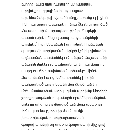
բնորոշ, բայց նրա դարաւոր ստրկացման
արդիւնքում զգալի նահանջ ապրած
արժեհամակարգի վերածնունդը, առանց որի չէին
լինի հայ ազատամարտն ու նրա ծնունդը դարձած
Հայաստանի Հանրապետութիւնը։ Դարերի
պատմութիւն ունեցող օտար արշաւանքների
արդիւնք՝ հայրենաբնակ հայութեան հիմնական
զանգուածի ստրկացման, երկրի էթնիկ դիմագծի
աղճատման պայմաններում անգամ Հայաստանի
անառիկ լեռներում պահպանուել էր հայ մարդու՝
պարզ ու վճիտ նախնական տեսակը։ Սիմոն
Զաւարեանը հայոց լեռնաստանների ոգին
պահպանած այդ տեսակի մարմնացումն էր՝
մեծամասնութեան ստրկացման արդիւնք կեղծիքի,
շողոքորթութեան ու կամային որակների անկման
մթնոլորտից հեռու մնացած այն մաքրամաքուր
լեռնական հայը, որն իր ժամանակի
յեղափոխական ու սոցիալիստական
գաղափարների արտաքին կաղապարի միջոցով