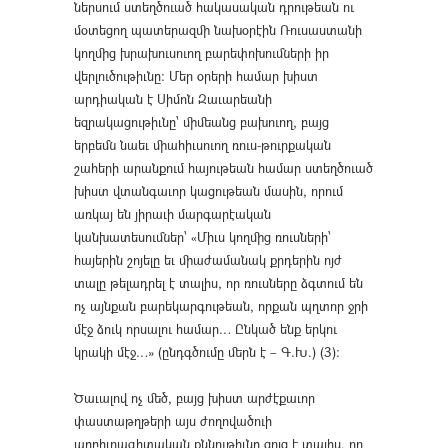
ներսում ստեղծուած հակասական դրութեան ու
մօտեցող պատերազմի նախօրէին Ռուսաստանի
կողմից խրախուսուող բարեփոխումների իր
վերլուծութիւնը։ Մեր օրերի համար խիստ
արդիական է Սիմոն Զաւարեանի
եզրակացութիւնը՝ միմեանց բախուող, բայց
երբեմն նաեւ միահիւսուող ռուս-թուրքական
շահերի արանքում հայութեան համար ստեղծուած
խիստ վտանգաւոր կացութեան մասին, որում
առկայ են յիրաւի մարգարէական
կանխատեսումներ՝ «Միւս կողմից ռուսների՝
հայերին շոյելը եւ միաժամանակ քրդերին ոյժ
տալը թելադրել է տալիս, որ ռուսները ձգտում են
ոչ այնքան բարեկարգութեան, որքան պղտոր ջրի
մէջ ձուկ որսալու համար… Ընկած ենք երկու
կրակի մէջ…» (ընդգծումը մերն է – Գ.Խ.) (3)։
Ծաւալով ոչ մեծ, բայց խիստ արժէքաւոր
փաստաթղթերի այս ժողովածուի
աղբիւրագիտական քննութիւնը ցոյց է տալիս, որ