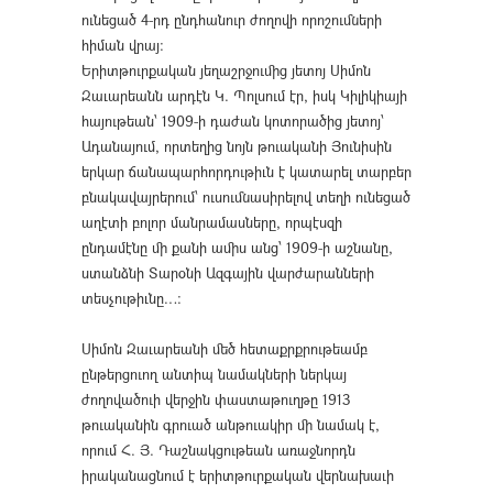
ունեցած 4-րդ ընդհանուր ժողովի որոշումների
հիման վրայ։
Երիտթուրքական յեղաշրջումից յետոյ Սիմոն
Զաւարեանն արդէն Կ. Պոլսում էր, իսկ Կիլիկիայի
հայութեան՝ 1909-ի դաժան կոտորածից յետոյ՝
Ադանայում, որտեղից նոյն թուականի Յունիսին
երկար ճանապարհորդութիւն է կատարել տարբեր
բնակավայրերում՝ ուսումնասիրելով տեղի ունեցած
աղէտի բոլոր մանրամասները, որպէսզի
ընդամէնը մի քանի ամիս անց՝ 1909-ի աշնանը,
ստանձնի Տարօնի Ազգային վարժարանների
տեսչութիւնը…։
Սիմոն Զաւարեանի մեծ հետաքրքրութեամբ
ընթերցուող անտիպ նամակների ներկայ
ժողովածուի վերջին փաստաթուղթը 1913
թուականին գրուած անթուակիր մի նամակ է,
որում Հ. Յ. Դաշնակցութեան առաջնորդն
իրականացնում է երիտթուրքական վերնախաւի