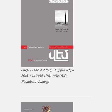
«ՎԷՄ» - ԹԻՎ 2 (50), Ապրիլ-Հունիս
2015. : ՀԱՅՈՑ ՄԵԾ ԵՂԵՌՆԸ,
Քննական Հայացք