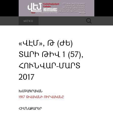
Որոնել՝
MENU
«ՎԷՄ», Թ (ԺԵ)
ՏԱՐԻ ԹԻՎ 1 (57),
ՀՈՒՆՎԱՐ-ՄԱՐՏ
2017
ԽՄԲԱԳՐԱԿԱՆ
1917 ԹՎԱԿԱՆԻ ՈՒՐՎԱԿԱՆԸ
ՀԻՄՆԱՔԱՐԵՐ