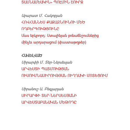
ՏԱՍՆԱՄԵԱԿԻՆ» ՊՈԷՄԻՆ ՇՈՒՐՋ
Արարատ Մ. Հակոբյան
ՀՈՎՀԱՆՆԵՍ ՔԱՋԱԶՆՈՒՆՈՒ ՄԵԾ
ՈՂԲԵՐԳՈՒԹՅՈՒՆԸ
Մաս երկրորդ։ Ստալինյան բռնաճնշումներից
մինչեւ արդարացում (փաստաթղթեր)
ՀԱՎԵԼՎԱԾ
Սիրարփի Մ. Տեր-Ներսեսյան
ԱՐՎԵՍՏԻ ՊԱՏՄՈՒԹՅԱՆ
ՈՒՍՈՒՄՆԱՍԻՐՈՒԹՅԱՆ ՈՒՂՂԱԿԻ ՄՈՏԵՑՈՒՄ
Սիրանուշ Ա. Բեգլարյան
ՍԻՐԱՐՓԻ ՏԵՐ-ՆԵՐՍԵՍՅԱՆԻ
ԱՐՎԵՍՏԱԲԱՆԱԿԱՆ ՄԵԹՈԴԸ