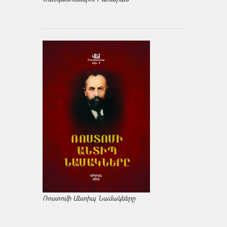
Ռոստոմի Անտիպ Նամակները