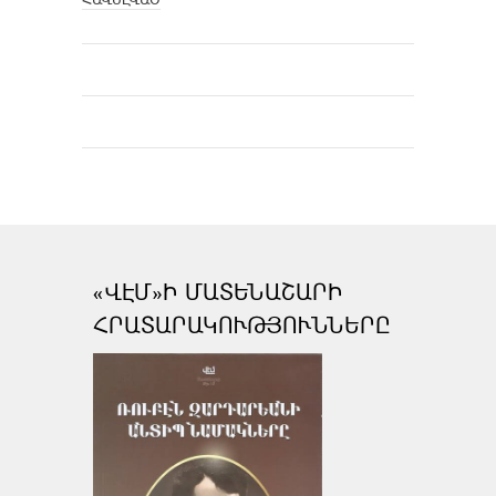
«ՎԷՄ»Ի ՄԱՏԵՆԱՇԱՐԻ
ՀՐԱՏԱՐԱԿՈՒԹՅՈՒՆՆԵՐԸ