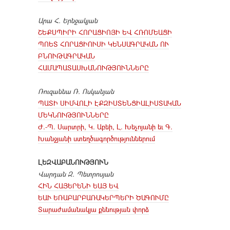
Արա Հ. Երնջակյան
ՇԵՔՍՊԻՐԻ ՀՈՐԱՑԻՈՅԻ ԵՎ ՀՌՈՄԵԱՑԻ
ՊՈԵՏ ՀՈՐԱՑԻՈՒՍԻ ԿԵՆՍԱԳՐԱԿԱՆ ՈՒ
ԲՆՈՒԹԱԳՐԱԿԱՆ
ՀԱՄԱՊԱՏԱՍԽԱՆՈՒԹՅՈՒՆՆԵՐԸ
Ռուզաննա Ռ. Ոսկանյան
ՊԱՏԻ ՍԻՄՎՈԼԻ ԷՔԶԻՍՏԵՆՑԻԱԼԻՍՏԱԿԱՆ
ՄԵԿՆՈՒԹՅՈՒՆՆԵՐԸ
Ժ.-Պ. Սարտրի, Կ. Աբեի, Լ. Խեչոյանի եւ Գ.
Խանջյանի ստեղծագործություններում
ԼԵԶՎԱԲԱՆՈՒԹՅՈՒՆ
Վարդան Զ. Պետրոսյան
ՀԻՆ ՀԱՅԵՐԵՆԻ ԵԱՅ ԵՎ
ԵԱՒ ԵՌԱԲԱՐԲԱՌԱԿԵՐՊԵՐԻ ԾԱԳՈՒՄԸ
Տարաժամանակյա քննության փորձ