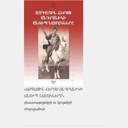
«ԱԶԳԱՅԻՆ ՀԵՐՈՍ ԱՆԴՐԱՆԻԿԻ
ԱՆՏԻՊ ՆԱՄԱԿՆԵՐԸ»
փաստաթղթերի ու նյութերի
ժողովածուն