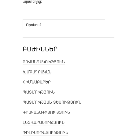
այստեղից
։
Որոնել՝
ԲԱԺԻՆՆԵՐ
ԲՈՎԱՆԴԱԿՈՒԹՅՈՒՆ
ԽՄԲԱԳՐԱԿԱՆ
ՀԻՄՆԱՔԱՐԵՐ
ՊԱՏՄՈՒԹՅՈՒՆ
ՊԱՏՄՈՒԹՅԱՆ ՏԵՍՈՒԹՅՈՒՆ
ԳՐԱԿԱՆԱԳԻՏՈՒԹՅՈՒՆ
ԼԵԶՎԱԲԱՆՈՒԹՅՈՒՆ
ՓԻԼԻՍՈՓԱՅՈՒԹՅՈՒՆ