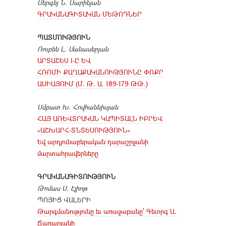
Սերգեյ Ն. Սարինյան
ԳՐԱԿԱՆԱԳԻՏԱԿԱՆ ՄԵԹՈԴՆԵՐ
ՊԱՏՄՈՒԹՅՈՒՆ
Ռուբեն Լ. Մանասերյան
ԱՐՏԱՇԵՍ I-Ը ԵՎ
ՀՌՈՄԻ ՔԱՂԱՔԱԿԱՆՈՒԹՅՈՒՆԸ ՓՈՔՐ
ԱՍԻԱՅՈՒՄ (Մ. Թ. Ա. 189-179 ԹԹ.)
Սմբատ Խ. Հովհաննիսյան
ՀԱՅ ԱՌԵՎՏՐԱԿԱՆ ԿԱՊԻՏԱԼՆ ԻԲՐԵՎ
«ԱՇԽԱՐՀ-ՏՆՏԵՍՈՒԹՅՈՒՆ»
Եվ արդյունաբերական դարաշրջանի
մարտահրավերները
ԳՐԱԿԱՆԱԳԻՏՈՒԹՅՈՒՆ
Թոմաս Ս. Էլիոթ
ՊՈՅԻՑ ՎԱԼԵՐԻ
Թարգմանությունը եւ առաջաբանը՝ Գեւորգ Ա.
Ճաղարյանի