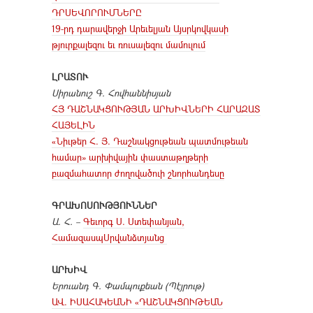
ԴՐՍԵՎՈՐՈՒՄՆԵՐԸ
19-րդ դարավերջի Արեւելյան Այսրկովկասի
թյուրքալեզու եւ ռուսալեզու մամուլում
ԼՐԱՏՈՒ
Սիրանուշ Գ. Հովհաննիսյան
ՀՅ ԴԱՇՆԱԿՑՈՒԹՅԱՆ ԱՐԽԻՎՆԵՐԻ ՀԱՐԱԶԱՏ
ՀԱՅԵԼԻՆ
«Նիւթեր Հ. Յ. Դաշնակցութեան պատմութեան
համար» արխիվային փաստաթղթերի
բազմահատոր ժողովածուի շնորհանդեսը
ԳՐԱԽՈՍՈՒԹՅՈՒՆՆԵՐ
Ա. Հ.
–
Գեւորգ Ս. Ստեփանյան,
ՀամազասպՍրվանձտյանց
ԱՐԽԻՎ
Երուանդ Գ. Փամպուքեան (Պէյրութ)
ԱՎ. ԻՍԱՀԱԿԵԱՆԻ «ԴԱՇՆԱԿՑՈՒԹԵԱՆ