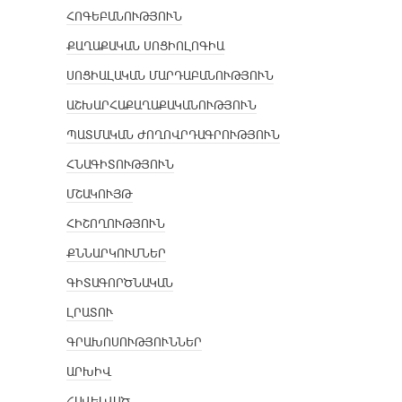
ՀՈԳԵԲԱՆՈՒԹՅՈՒՆ
ՔԱՂԱՔԱԿԱՆ ՍՈՑԻՈԼՈԳԻԱ
ՍՈՑԻԱԼԱԿԱՆ ՄԱՐԴԱԲԱՆՈՒԹՅՈՒՆ
ԱՇԽԱՐՀԱՔԱՂԱՔԱԿԱՆՈՒԹՅՈՒՆ
ՊԱՏՄԱԿԱՆ ԺՈՂՈՎՐԴԱԳՐՈՒԹՅՈՒՆ
ՀՆԱԳԻՏՈՒԹՅՈՒՆ
ՄՇԱԿՈՒՅԹ
ՀԻՇՈՂՈՒԹՅՈՒՆ
ՔՆՆԱՐԿՈՒՄՆԵՐ
ԳԻՏԱԳՈՐԾՆԱԿԱՆ
ԼՐԱՏՈՒ
ԳՐԱԽՈՍՈՒԹՅՈՒՆՆԵՐ
ԱՐԽԻՎ
ՀԱՎԵԼՎԱԾ