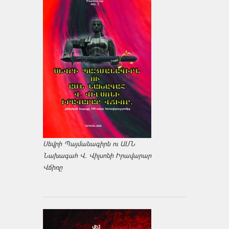
Սեվրի Պայմանագիրն ու ԱՄՆ
Նախագահ Վ. Վիլսոնի Իրավարար
Վճիռը