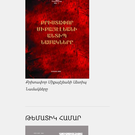
Քրիտափոր Միքայէլեանի Անտիպ
Նամակները
ԹԵՄԱՏԻԿ ՀԱՄԱՐ