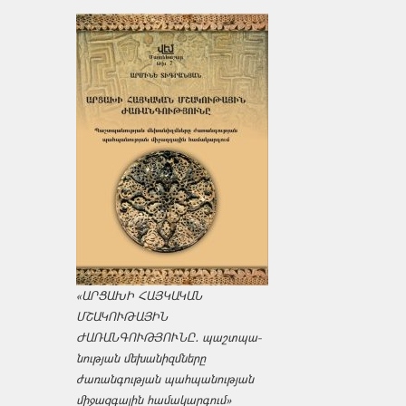
«ԱՐՑԱԽԻ ՀԱՅԿԱԿԱՆ
ՄՇԱԿՈՒԹԱՅԻՆ
ԺԱՌԱՆԳՈՒԹՅՈՒՆԸ․ պաշտպա­
նության մեխանիզմները
ժառանգության պահպանության
միջազ­գային համակարգում»