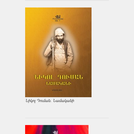
Նիկոլ Դուման. Նամականի