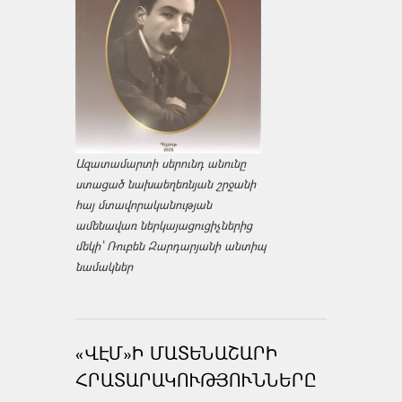
Ազատամարտի սերունդ անունը
ստացած նախաեղեռնյան շրջանի
հայ մտավորականության
ամենավառ ներկայացուցիչներից
մեկի՝ Ռուբեն Զարդարյանի անտիպ
նամակներ
«ՎԷՄ»Ի ՄԱՏԵՆԱՇԱՐԻ
ՀՐԱՏԱՐԱԿՈՒԹՅՈՒՆՆԵՐԸ