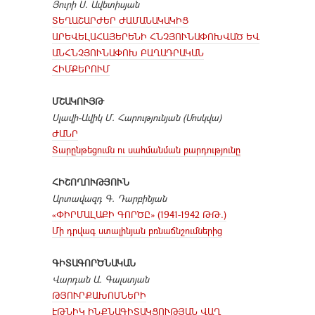
Յուրի Ս. Ավետիսյան
ՏԵՂԱՇԱՐԺԵՐ ԺԱՄԱՆԱԿԱԿԻՑ
ԱՐԵՎԵԼԱՀԱՅԵՐԵՆԻ ՀՆՉՅՈՒՆԱՓՈԽՎԱԾ ԵՎ
ԱՆՀՆՉՅՈՒՆԱՓՈԽ ԲԱՂԱԴՐԱԿԱՆ
ՀԻՄՔԵՐՈՒՄ
ՄՇԱԿՈՒՅԹ
Սլավի-Ավիկ Մ. Հարությունյան (Մոսկվա)
ԺԱՆՐ
Տարընթեցումն ու սահմանման բարդությունը
ՀԻՇՈՂՈՒԹՅՈՒՆ
Արտավազդ Գ. Դարբինյան
«ՓԻՐՄԱԼԱՔԻ ԳՈՐԾԸ» (1941-1942 ԹԹ.)
Մի դրվագ ստալինյան բռնաճնշումներից
ԳԻՏԱԳՈՐԾՆԱԿԱՆ
Վարդան Ա. Գալստյան
ԹՅՈՒՐՔԱԽՈՍՆԵՐԻ
ԷԹՆԻԿ ԻՆՔՆԱԳԻՏԱԿՑՈՒԹՅԱՆ ՎԱՂ