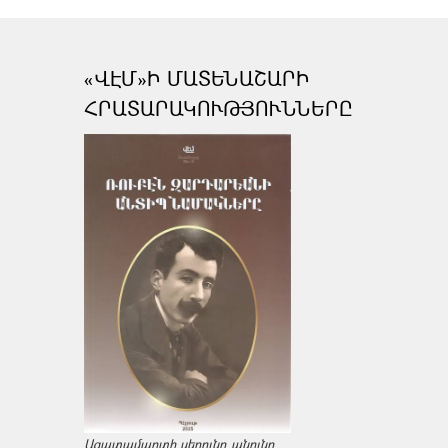
«ՎԷՄ»Ի ՄԱՏԵՆԱՇԱՐԻ
ՀՐԱՏԱՐԱԿՈՒԹՅՈՒՆՆԵՐԸ
Ազատամարտի սերունդ անունը