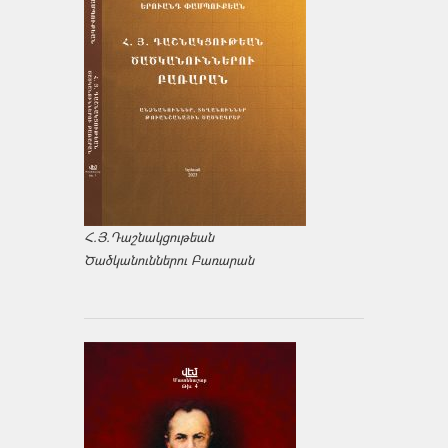
Հ.Յ.Դաշնակցութեան
Ծածկանուններու Բառարան