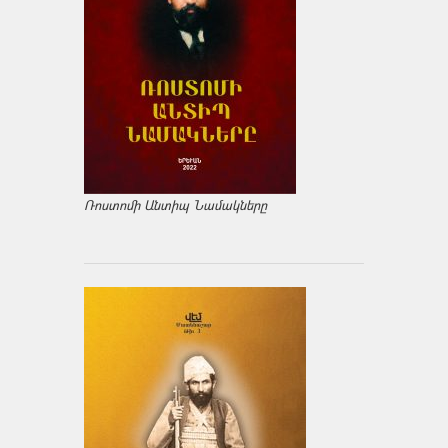
Ռոստոմի Անտիպ Նամակները