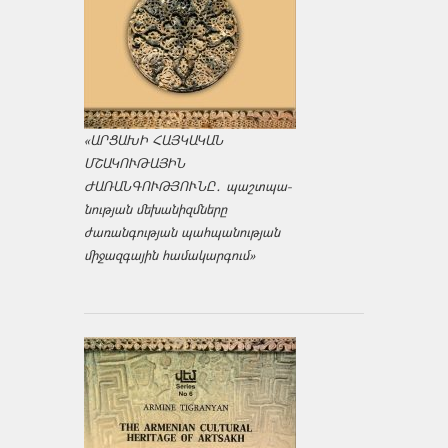
«ԱՐՑԱԽԻ ՀԱՅԿԱԿԱՆ
ՄՇԱԿՈՒԹԱՅԻՆ
ԺԱՌԱՆԳՈՒԹՅՈՒՆԸ․ պաշտպա­
նության մեխանիզմները
ժառանգության պահպանության
միջազ­գային համակարգում»