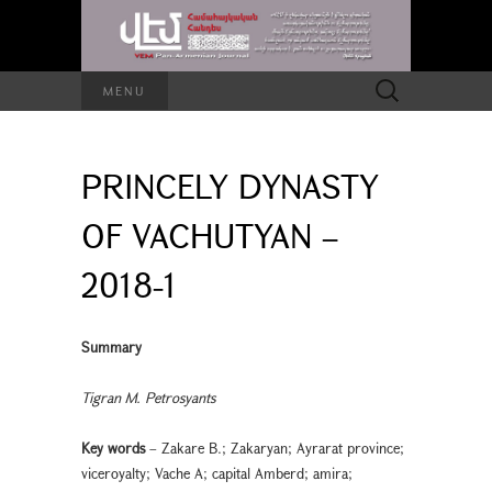
Search
MENU
for:
PRINCELY DYNASTY
OF VACHUTYAN –
2018-1
Summary
Tigran M. Petrosyants
Key words
– Zakare B.; Zakaryan; Ayrarat province;
viceroyalty; Vache A; capital Amberd; amira;