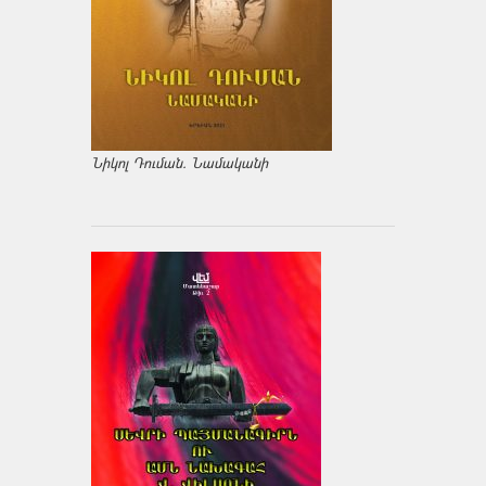
Նիկոլ Դուման. Նամականի