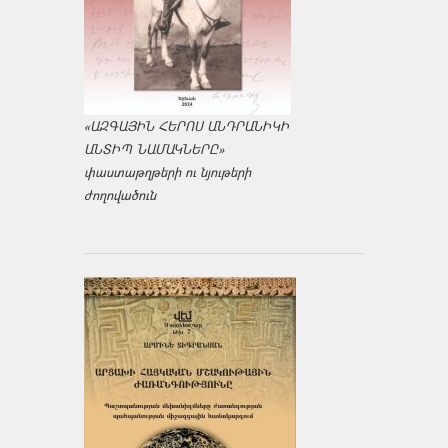
«ԱԶԳԱՅԻՆ ՀԵՐՈՍ ԱՆԴՐԱՆԻԿԻ
ԱՆՏԻՊ ՆԱՄԱԿՆԵՐԸ»
փաստաթղթերի ու նյութերի
ժողովածուն