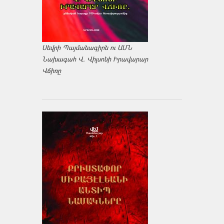
Սեվրի Պայմանագիրն ու ԱՄՆ
Նախագահ Վ. Վիլսոնի Իրավարար
Վճիռը