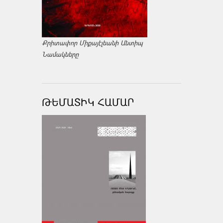
Քրիտափոր Միքայէլեանի Անտիպ
Նամակները
ԹԵՄԱՏԻԿ ՀԱՄԱՐ