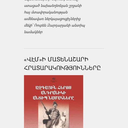
ստացած նախաեղեռնյան շրջանի
հայ մտավորականության
ամենավառ ներկայացուցիչներից
մեկի՝ Ռուբեն Զարդարյանի անտիպ
նամակներ
«ՎԷՄ»Ի ՄԱՏԵՆԱՇԱՐԻ
ՀՐԱՏԱՐԱԿՈՒԹՅՈՒՆՆԵՐԸ