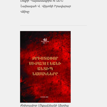
Սեվրի Պայմանագիրն ու ԱՄՆ
Նախագահ Վ. Վիլսոնի Իրավարար
Վճիռը
Քրիտափոր Միքայէլեանի Անտիպ