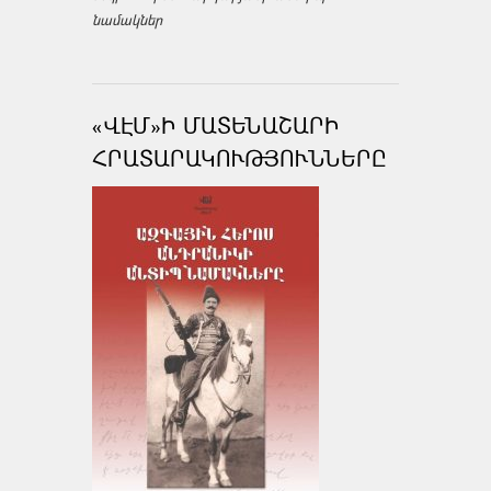
նամակներ
«ՎԷՄ»Ի ՄԱՏԵՆԱՇԱՐԻ
ՀՐԱՏԱՐԱԿՈՒԹՅՈՒՆՆԵՐԸ