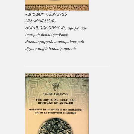
«ԱՐՑԱԽԻ ՀԱՅԿԱԿԱՆ
ՄՇԱԿՈՒԹԱՅԻՆ
ԺԱՌԱՆԳՈՒԹՅՈՒՆԸ․ պաշտպա­
նության մեխանիզմները
ժառանգության պահպանության
միջազ­գային համակարգում»