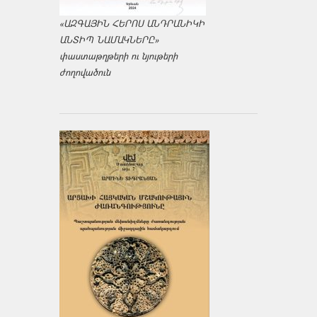
«ԱԶԳԱՅԻՆ ՀԵՐՈՍ ԱՆԴՐԱՆԻԿԻ
ԱՆՏԻՊ ՆԱՄԱԿՆԵՐԸ»
փաստաթղթերի ու նյութերի
ժողովածուն