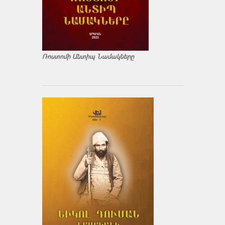
Ռոստոմի Անտիպ Նամակները