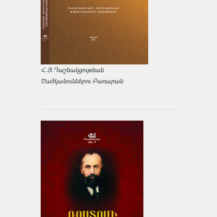
Հ.Յ.Դաշնակցութեան
Ծածկանուններու Բառարան