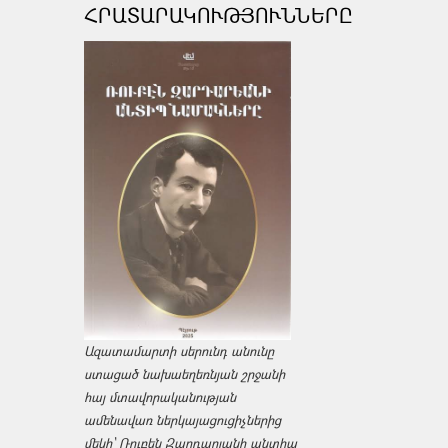
ՀՐԱՏԱՐԱԿՈՒԹՅՈՒՆՆԵՐԸ
Ազատամարտի սերունդ անունը
ստացած նախաեղեռնյան շրջանի
հայ մտավորականության
ամենավառ ներկայացուցիչներից
մեկի՝ Ռուբեն Զարդարյանի անտիպ