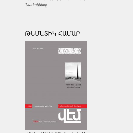
Նամակները
ԹԵՄԱՏԻԿ ՀԱՄԱՐ