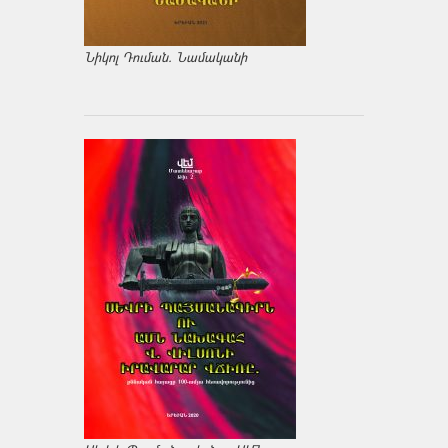
Նիկոլ Դուման. Նամականի